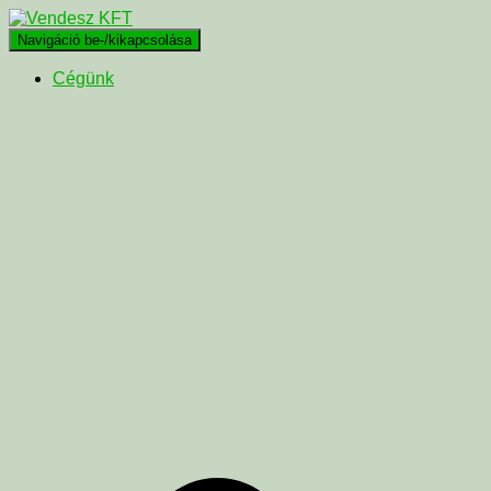
Navigáció be-/kikapcsolása
Cégünk