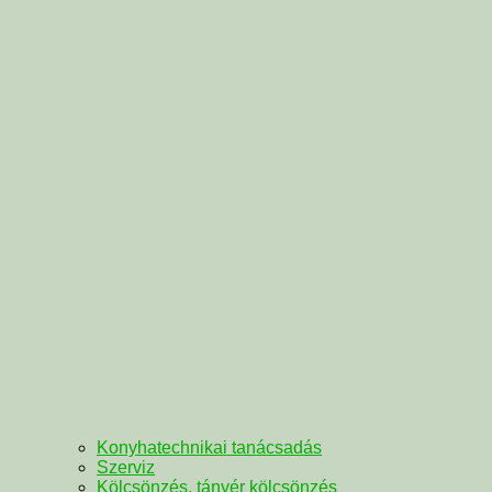
Konyhatechnikai tanácsadás
Szerviz
Kölcsönzés, tányér kölcsönzés