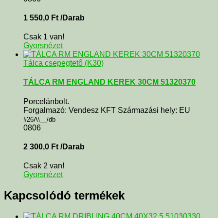
1 550,0
Ft
/Darab
Csak 1 van!
Gyorsnézet
Tálca csepegtető (K30)
TÁLCA RM ENGLAND KEREK 30CM 51320370
Porcelánbolt.
Forgalmazó: Vendesz KFT Származási hely: EU
#26A\__/db
0806
2 300,0
Ft
/Darab
Csak 2 van!
Gyorsnézet
Kapcsolódó termékek