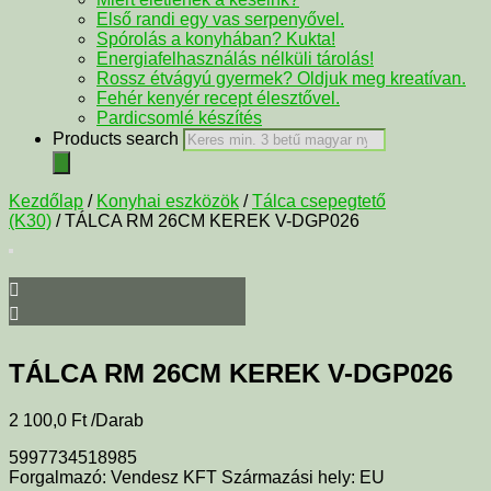
Első randi egy vas serpenyővel.
Spórolás a konyhában? Kukta!
Energiafelhasználás nélküli tárolás!
Rossz étvágyú gyermek? Oldjuk meg kreatívan.
Fehér kenyér recept élesztővel.
Pardicsomlé készítés
Products search
Kezdőlap
/
Konyhai eszközök
/
Tálca csepegtető
(K30)
/ TÁLCA RM 26CM KEREK V-DGP026
TÁLCA RM 26CM KEREK V-DGP026
2 100,0
Ft
/Darab
5997734518985
Forgalmazó: Vendesz KFT Származási hely: EU