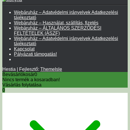
Webáruház – Adatvédelmi irányelvek Adatkezelési
tájékoztató
Webáruház – Használat, szállítás, fizetés
Webáruház – ÁLTALÁNOS SZERZŐDÉSI
FELTÉTELEK (ÁSZF)
Webáruház – Adatvédelmi irányelvek Adatkezelési
tájékoztató
Kapcsolat
Pályázati támogatás!
Hestia | Fejlesztő:
ThemeIsle
Bevásárlókosár
0
Nincs termék a kosaradban!
Vásárlás folytatása
0