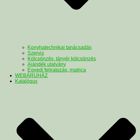
Konyhatechnikai tanácsadás
Szerviz
Kölcsönzés, tányér kölcsönzés
Ajándék utalvány
Egyedi feliratozás, matrica
WEBÁRUHÁZ
Katalógus