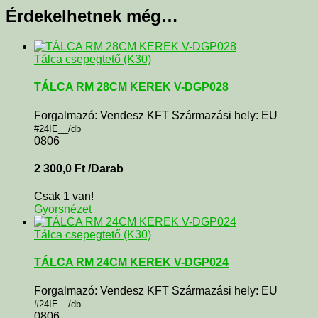
Érdekelhetnek még…
Tálca csepegtető (K30)
TÁLCA RM 28CM KEREK V-DGP028
Forgalmazó: Vendesz KFT Származási hely: EU
#24IE__/db
0806
2 300,0
Ft
/Darab
Csak 1 van!
Gyorsnézet
Tálca csepegtető (K30)
TÁLCA RM 24CM KEREK V-DGP024
Forgalmazó: Vendesz KFT Származási hely: EU
#24IE__/db
0806