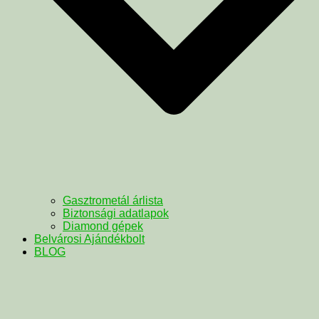
Gasztrometál árlista
Biztonsági adatlapok
Diamond gépek
Belvárosi Ajándékbolt
BLOG