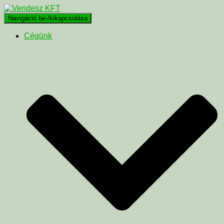
Navigáció be-/kikapcsolása
Cégünk