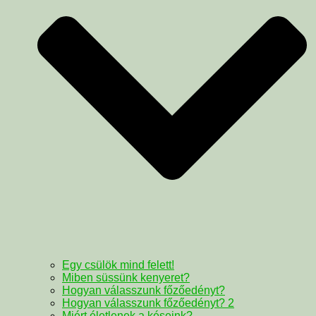
Egy csülök mind felett!
Miben süssünk kenyeret?
Hogyan válasszunk főzőedényt?
Hogyan válasszunk főzőedényt? 2
Miért életlenek a késeink?