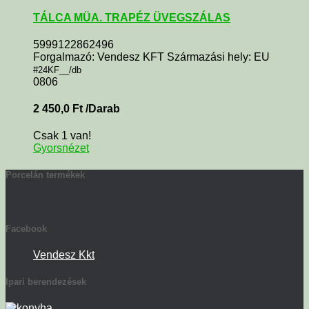
TÁLCA MÜA. TRAPÉZ ÜVEGSZÁLAS
5999122862496
Forgalmazó: Vendesz KFT Származási hely: EU
#24KF__/db
0806
2 450,0
Ft
/Darab
Csak 1 van!
Gyorsnézet
Porcelán termékek
Facebook
Vendesz Kkt
Ipari berendezések