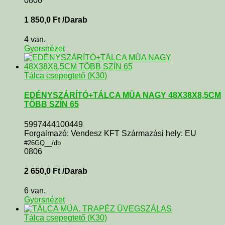
0806
1 850,0
Ft
/Darab
4 van.
Gyorsnézet
Tálca csepegtető (K30)
EDÉNYSZÁRÍTÓ+TÁLCA MÜA NAGY 48X38X8,5CM
TÖBB SZÍN 65
5997444100449
Forgalmazó: Vendesz KFT Származási hely: EU
#26GQ__/db
0806
2 650,0
Ft
/Darab
6 van.
Gyorsnézet
Tálca csepegtető (K30)