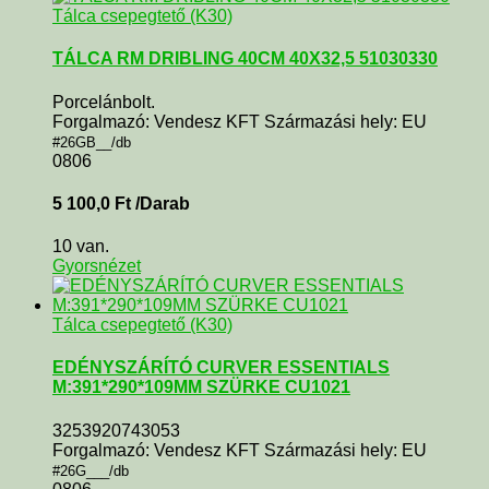
Tálca csepegtető (K30)
TÁLCA RM DRIBLING 40CM 40X32,5 51030330
Porcelánbolt.
Forgalmazó: Vendesz KFT Származási hely: EU
#26GB__/db
0806
5 100,0
Ft
/Darab
10 van.
Gyorsnézet
Tálca csepegtető (K30)
EDÉNYSZÁRÍTÓ CURVER ESSENTIALS
M:391*290*109MM SZÜRKE CU1021
3253920743053
Forgalmazó: Vendesz KFT Származási hely: EU
#26G___/db