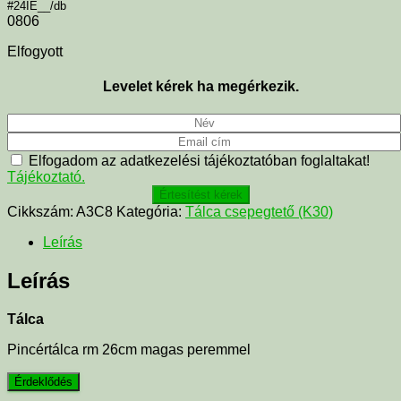
#24IE__/db
0806
Elfogyott
Levelet kérek ha megérkezik.
Elfogadom az adatkezelési tájékoztatóban foglaltakat!
Tájékoztató.
Értesítést kérek
Cikkszám:
A3C8
Kategória:
Tálca csepegtető (K30)
Leírás
Leírás
Tálca
Pincértálca rm 26cm magas peremmel