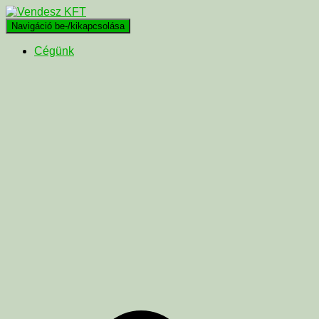
Navigáció be-/kikapcsolása
Cégünk