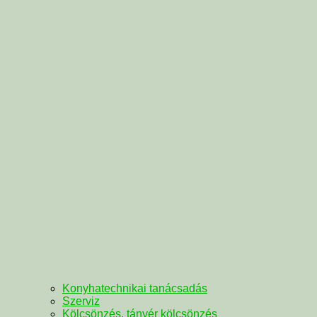
Konyhatechnikai tanácsadás
Szerviz
Kölcsönzés, tányér kölcsönzés