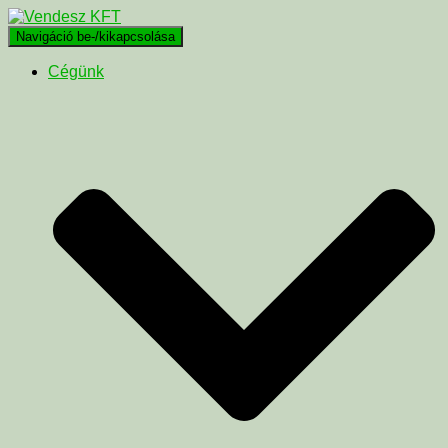
Navigáció be-/kikapcsolása
Cégünk