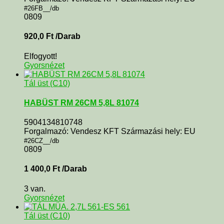
#26FB__/db
0809
920,0
Ft
/Darab
Elfogyott!
Gyorsnézet
Tál üst (C10)
HABÜST RM 26CM 5,8L 81074
5904134810748
Forgalmazó: Vendesz KFT Származási hely: EU
#26CZ__/db
0809
1 400,0
Ft
/Darab
3 van.
Gyorsnézet
Tál üst (C10)