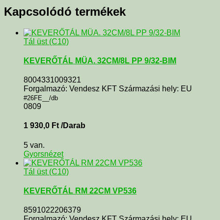
Kapcsolódó termékek
Tál üst (C10)
KEVERŐTÁL MÜA. 32CM/8L PP 9/32-BIM
8004331009321
Forgalmazó: Vendesz KFT Származási hely: EU
#26FE__/db
0809
1 930,0
Ft
/Darab
5 van.
Gyorsnézet
Tál üst (C10)
KEVERŐTÁL RM 22CM VP536
8591022206379
Forgalmazó: Vendesz KFT Származási hely: EU