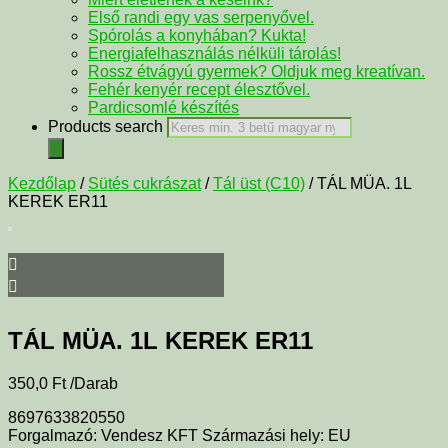
Első randi egy vas serpenyővel.
Spórolás a konyhában? Kukta!
Energiafelhasználás nélküli tárolás!
Rossz étvágyú gyermek? Oldjuk meg kreatívan.
Fehér kenyér recept élesztővel.
Pardicsomlé készítés
Products search
Kezdőlap
/
Sütés cukrászat
/
Tál üst (C10)
/ TÁL MÜA. 1L
KEREK ER11
TÁL MÜA. 1L KEREK ER11
350,0
Ft
/Darab
8697633820550
Forgalmazó: Vendesz KFT Származási hely: EU