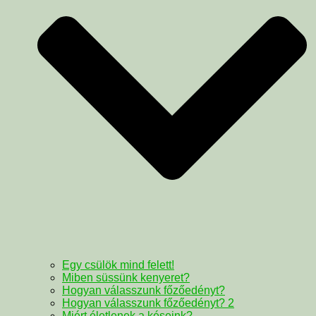
Egy csülök mind felett!
Miben süssünk kenyeret?
Hogyan válasszunk főzőedényt?
Hogyan válasszunk főzőedényt? 2
Miért életlenek a késeink?