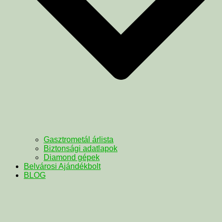
Gasztrometál árlista
Biztonsági adatlapok
Diamond gépek
Belvárosi Ajándékbolt
BLOG