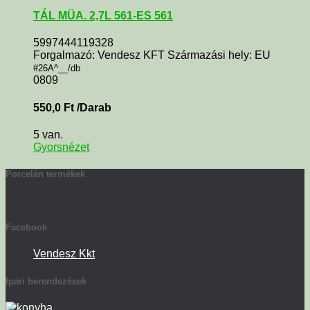
TÁL MÜA. 2,7L 561-ES 561
5997444119328
Forgalmazó: Vendesz KFT Származási hely: EU
#26A^__/db
0809
550,0
Ft
/Darab
5 van.
Gyorsnézet
Porcelán termékek
Facebook
Vendesz Kkt
Ipari berendezések