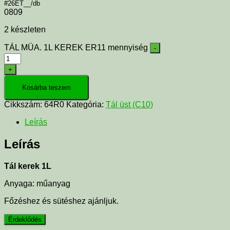
#26ET__/db
0809
2 készleten
TÁL MÜA. 1L KEREK ER11 mennyiség
-
+
Kosárba teszem
Cikkszám:
64R0
Kategória:
Tál üst (C10)
Leírás
Leírás
Tál kerek 1L
Anyaga: műanyag
Főzéshez és sütéshez ajánljuk.