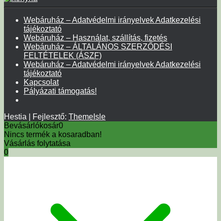
Webáruház – Adatvédelmi irányelvek Adatkezelési
tájékoztató
Webáruház – Használat, szállítás, fizetés
Webáruház – ÁLTALÁNOS SZERZŐDÉSI
FELTÉTELEK (ÁSZF)
Webáruház – Adatvédelmi irányelvek Adatkezelési
tájékoztató
Kapcsolat
Pályázati támogatás!
Hestia | Fejlesztő:
ThemeIsle
Bevásárlókosár
0
Nincs termék a kosaradban!
Vásárlás folytatása
0