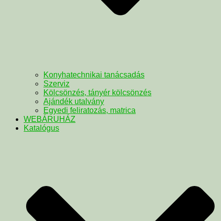
Konyhatechnikai tanácsadás
Szerviz
Kölcsönzés, tányér kölcsönzés
Ajándék utalvány
Egyedi feliratozás, matrica
WEBÁRUHÁZ
Katalógus