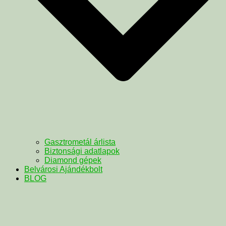
Gasztrometál árlista
Biztonsági adatlapok
Diamond gépek
Belvárosi Ajándékbolt
BLOG