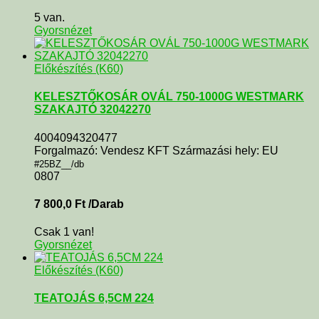
5 van.
Gyorsnézet
Előkészítés (K60)
KELESZTŐKOSÁR OVÁL 750-1000G WESTMARK
SZAKAJTÓ 32042270
4004094320477
Forgalmazó: Vendesz KFT Származási hely: EU
#25BZ__/db
0807
7 800,0
Ft
/Darab
Csak 1 van!
Gyorsnézet
Előkészítés (K60)
TEATOJÁS 6,5CM 224