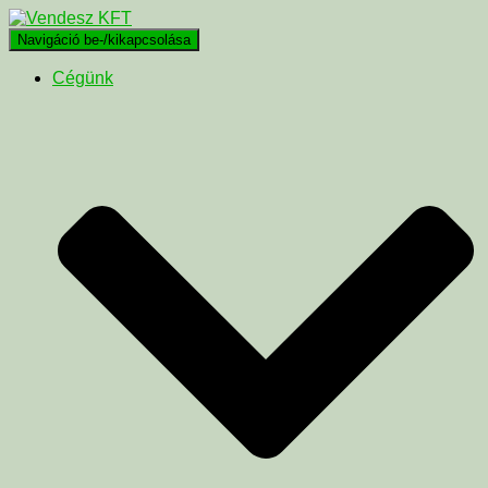
Navigáció be-/kikapcsolása
Cégünk