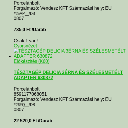
Porcelánbolt
Forgalmazó: Vendesz KFT Származási hely: EU
#25AP__/DB
0807
735,0
Ft
/Darab
Csak 1 van!
Gyorsnézet
Előkészítés (K60)
TÉSZTAGÉP DELICIA 3ÉRNA ÉS SZÉLESMETÉLT
ADAPTER 630872
Porcelánbolt.
8591177068051
Forgalmazó: Vendesz KFT Származási hely: EU
#26FQ__/DB
0807
22 520,0
Ft
/Darab