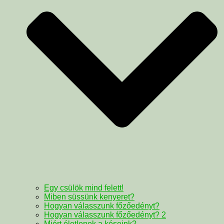
Egy csülök mind felett!
Miben süssünk kenyeret?
Hogyan válasszunk főzőedényt?
Hogyan válasszunk főzőedényt? 2
Miért életlenek a késeink?