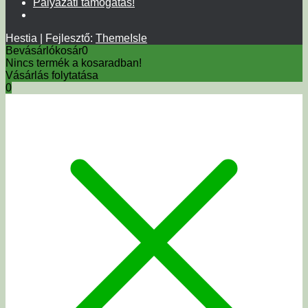
Pályázati támogatás!
Hestia | Fejlesztő:
ThemeIsle
Bevásárlókosár
0
Nincs termék a kosaradban!
Vásárlás folytatása
0