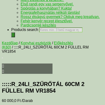
Első randi egy vas serpenyővel.
Spórolás a konyhában? Kukta!
Energiafelhasználás nélküli tárolás!
Rossz étvágyú gyermek? Oldjuk meg kreatívan.
Fehér kenyér recept élesztővel.
Pardicsomlé készítés
Products search
Kezdőlap
/
Konyhai eszközök
/
Előkészítés
(K60)
/ :::::R_24LI_SZŰRŐTÁL 60CM 2 FÜLLEL RM
VR1854
:::::R_24LI_SZŰRŐTÁL 60CM 2
FÜLLEL RM VR1854
60 000,0
Ft
/Darab