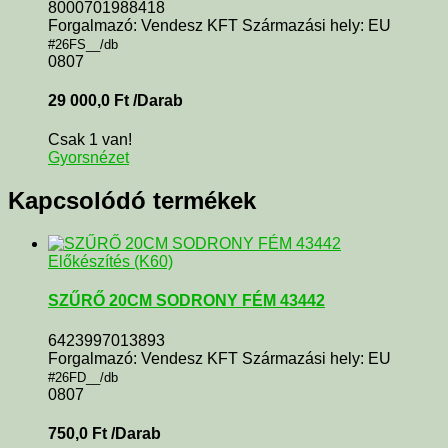
8000701988418
Forgalmazó: Vendesz KFT Származási hely: EU
#26FS__/db
0807
29 000,0
Ft
/Darab
Csak 1 van!
Gyorsnézet
Kapcsolódó termékek
Előkészítés (K60)
SZŰRŐ 20CM SODRONY FÉM 43442
6423997013893
Forgalmazó: Vendesz KFT Származási hely: EU
#26FD__/db
0807
750,0
Ft
/Darab