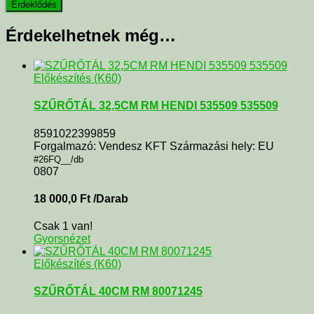
Érdekelhetnek még…
Előkészítés (K60)
SZŰRŐTÁL 32,5CM RM HENDI 535509 535509
8591022399859
Forgalmazó: Vendesz KFT Származási hely: EU
#26FQ__/db
0807
18 000,0
Ft
/Darab
Csak 1 van!
Gyorsnézet
Előkészítés (K60)
SZŰRŐTÁL 40CM RM 80071245