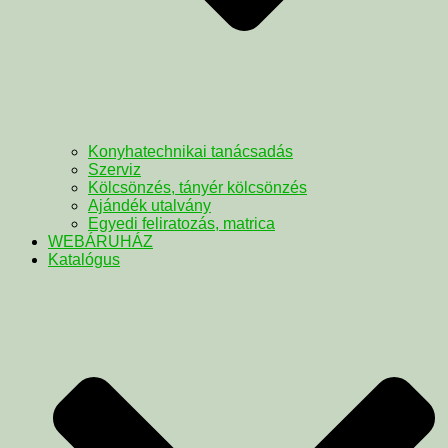
Konyhatechnikai tanácsadás
Szerviz
Kölcsönzés, tányér kölcsönzés
Ajándék utalvány
Egyedi feliratozás, matrica
WEBÁRUHÁZ
Katalógus