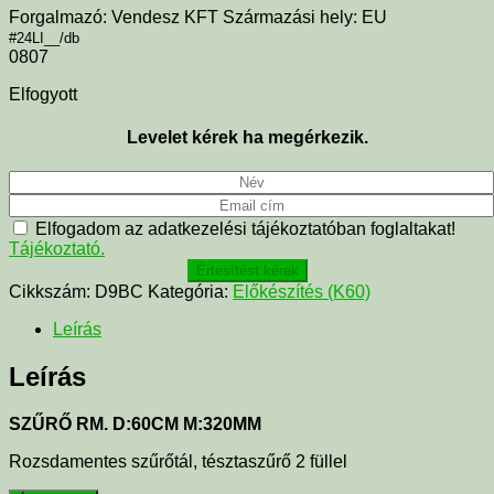
Forgalmazó: Vendesz KFT Származási hely: EU
#24LI__/db
0807
Elfogyott
Levelet kérek ha megérkezik.
Elfogadom az adatkezelési tájékoztatóban foglaltakat!
Tájékoztató.
Értesítést kérek
Cikkszám:
D9BC
Kategória:
Előkészítés (K60)
Leírás
Leírás
SZŰRŐ RM. D:60CM M:320MM
Rozsdamentes szűrőtál, tésztaszűrő 2 füllel