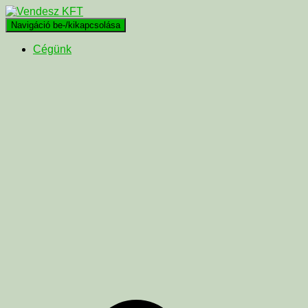
Navigáció be-/kikapcsolása
Cégünk