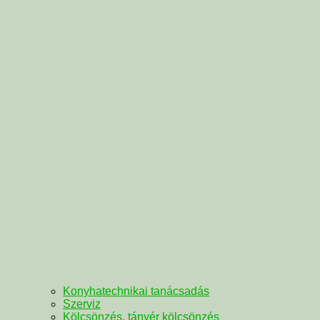
Konyhatechnikai tanácsadás
Szerviz
Kölcsönzés, tányér kölcsönzés