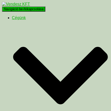
Navigáció be-/kikapcsolása
Cégünk