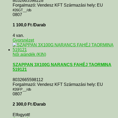
8032665598228
Forgalmazó: Vendesz KFT Származási hely: EU
#26GT__/db
0807
1 100,0
Ft
/Darab
4 van.
Gyorsnézet
Női ajándék (KIN)
SZAPPAN 3X100G NARANCS FAHÉJ TAORMINA
519121
8032665598112
Forgalmazó: Vendesz KFT Származási hely: EU
#26FP__/db
0807
2 300,0
Ft
/Darab
Elfogyott!