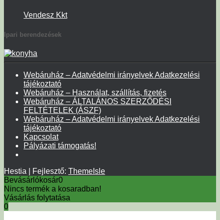
Vendesz Kkt
Ipari berendezések
Webáruház – Adatvédelmi irányelvek Adatkezelési
tájékoztató
Webáruház – Használat, szállítás, fizetés
Webáruház – ÁLTALÁNOS SZERZŐDÉSI
FELTÉTELEK (ÁSZF)
Webáruház – Adatvédelmi irányelvek Adatkezelési
tájékoztató
Kapcsolat
Pályázati támogatás!
Hestia | Fejlesztő:
ThemeIsle
Bevásárlókosár
0
Nincs termék a kosaradban!
Vásárlás folytatása
0