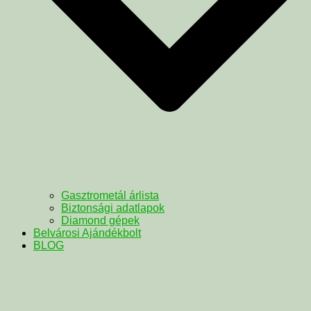
Gasztrometál árlista
Biztonsági adatlapok
Diamond gépek
Belvárosi Ajándékbolt
BLOG