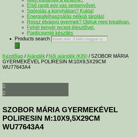
Első randi egy vas serpenyővel.
Spórolás a konyhában? Kukta!
Energiafelhasználás nélküli tárolás!
Rossz étvágyú gyermek? Oldjuk meg kreatívan.
Fehér kenyér recept élesztővel.
Pardicsomlé készítés
Products search
Kezdőlap
/
Ajándék
/
Női ajándék (KIN)
/ SZOBOR MÁRIA
GYERMEKÉVEL POLIRESIN M:10X9,5X29CM
WU77643A4
SZOBOR MÁRIA GYERMEKÉVEL
POLIRESIN M:10X9,5X29CM
WU77643A4