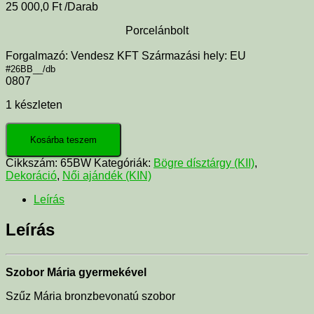
25 000,0
Ft
/Darab
Porcelánbolt
Forgalmazó: Vendesz KFT Származási hely: EU
#26BB__/db
0807
1 készleten
Kosárba teszem
Cikkszám:
65BW
Kategóriák:
Bögre dísztárgy (KII)
,
Dekoráció
,
Női ajándék (KIN)
Leírás
Leírás
Szobor Mária gyermekével
Szűz Mária bronzbevonatú szobor