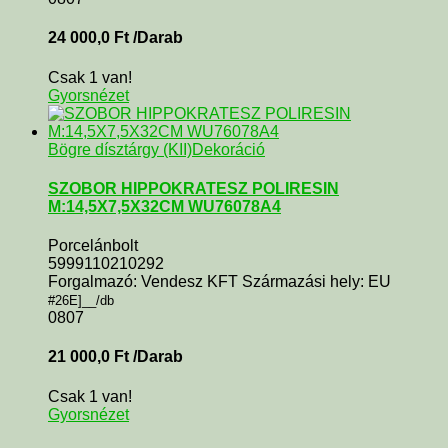
24 000,0
Ft
/Darab
Csak 1 van!
Gyorsnézet
Bögre dísztárgy (KII)
Dekoráció
SZOBOR HIPPOKRATESZ POLIRESIN
M:14,5X7,5X32CM WU76078A4
Porcelánbolt
5999110210292
Forgalmazó: Vendesz KFT Származási hely: EU
#26E]__/db
0807
21 000,0
Ft
/Darab
Csak 1 van!
Gyorsnézet