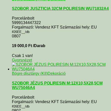
SZOBOR JUSZTICIA 32CM POLIRESIN WU71832A4
Porcelánbolt
5999134447322
Forgalmazó: Vendesz KFT Származási hely: EU
#26EE__/db
0807
19 000,0
Ft
/Darab
Csak 1 van!
Gyorsnézet
Bögre dísztárgy (KII)
Dekoráció
SZOBOR JÉZUS POLIRESIN M:12X10,5X28,5CM
WU75046A4
Porcelánbolt
Forgalmazó: Vendesz KFT Származási hely: EU
#26EE__/db
0807