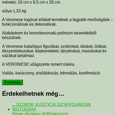
méretei: 10 cm x 9,5 cm x 28 cm
súlya 1,32 kg
A Veronese logóval ellátott termékek a legjobb minőségűek –
funkcionálisak és dekoratívak.
Alabástrom és bronzbevonatú polirezin keverékéből
készülnek.
A Veronese katalógus figurákat, szobrokat, tálakat, órákat,
ékszerdobozokat, képkereteket, tányérokat, maszkokat és
vázákat tartalmaz.
A VERONESE világszerte ismert márka.
Vallás, karácsony, elsőáldozás, bérmálás, konfirmáció
Érdekelhetnek még…
Bögre dísztárgy (KII)
Dekoráció