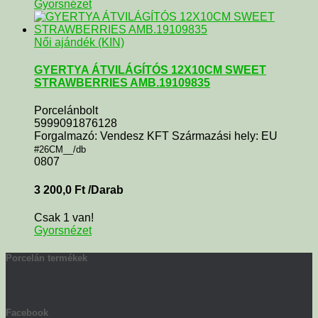
Gyorsnézet
Női ajándék (KIN)
GYERTYA ÁTVILÁGÍTÓS 12X10CM SWEET
STRAWBERRIES AMB.19109835
Porcelánbolt
5999091876128
Forgalmazó: Vendesz KFT Származási hely: EU
#26CM__/db
0807
3 200,0
Ft
/Darab
Csak 1 van!
Gyorsnézet
Porcelán termékek
Facebook