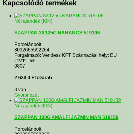
Kapcsolódó termékek
Női ajándék (KIN)
SZAPPAN 3X125G NARANCS 519106
Porcelánbolt
8032665592264
Forgalmazó: Vendesz KFT Származási hely: EU
#26FP__/db
0807
2 630,0
Ft
/Darab
3 van.
Gyorsnézet
Női ajándék (KIN)
SZAPPAN 100G AMALFI JAZMIN MAN 519159
Porcelánbolt