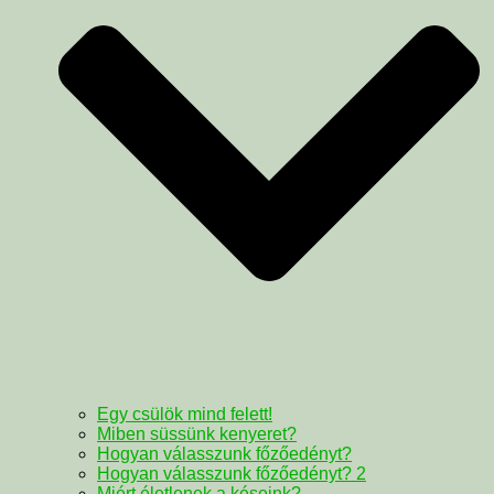
Egy csülök mind felett!
Miben süssünk kenyeret?
Hogyan válasszunk főzőedényt?
Hogyan válasszunk főzőedényt? 2
Miért életlenek a késeink?