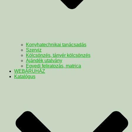
Konyhatechnikai tanácsadás
Szerviz
Kölcsönzés, tányér kölcsönzés
Ajándék utalvány
Egyedi feliratozás, matrica
WEBÁRUHÁZ
Katalógus