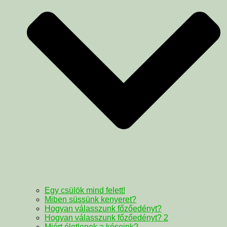
Egy csülök mind felett!
Miben süssünk kenyeret?
Hogyan válasszunk főzőedényt?
Hogyan válasszunk főzőedényt? 2
Miért életlenek a késeink?