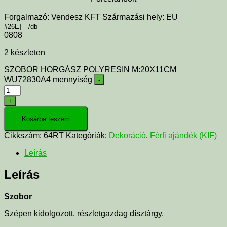
Forgalmazó: Vendesz KFT Származási hely: EU
#26E]__/db
0808
2 készleten
SZOBOR HORGÁSZ POLYRESIN M:20X11CM
WU72830A4 mennyiség
-
+
Kosárba teszem
Cikkszám:
64RT
Kategóriák:
Dekoráció
,
Férfi ajándék (KIF)
Leírás
Leírás
Szobor
Szépen kidolgozott, részletgazdag dísztárgy.