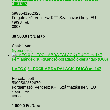
1057552
5999541202323
Forgalmazó: Vendesz KFT Származási hely: EU
#26GU__/db
0808
38 500,0
Ft
/Darab
Csak 1 van!
Gyorsnézet
Férfi ajándék (KIF)
Kancsó-boradagóló-dekantáló (U60)
ÜVEG 0,2L FOCILABDA PALACK+DUGÓ mk147
Porcelánbolt
5999562352670
Forgalmazó: Vendesz KFT Származási hely: EU
#25AP__/db
0808
1 000,0
Ft
/Darab