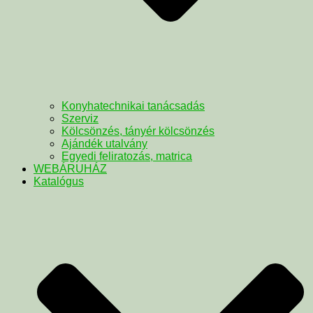
Konyhatechnikai tanácsadás
Szerviz
Kölcsönzés, tányér kölcsönzés
Ajándék utalvány
Egyedi feliratozás, matrica
WEBÁRUHÁZ
Katalógus