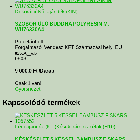
Dekoráció
Női ajándék (KIN)
SZOBOR ÜLŐ BUDDHA POLYRESIN M:
WU76330A4
Porcelánbolt
Forgalmazó: Vendesz KFT Származási hely: EU
#25LA__/db
0808
9 000,0
Ft
/Darab
Csak 1 van!
Gyorsnézet
Kapcsolódó termékek
Férfi ajándék (KIF)
Kések bárdokacélok (H10)
KÉSKÉSZLET 5 KÉSSEL BAMBUSZ FISKARS