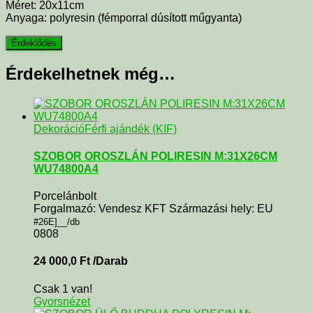
Méret: 20x11cm
Anyaga: polyresin (fémporral dúsított műgyanta)
Érdekelhetnek még…
Dekoráció
Férfi ajándék (KIF)
SZOBOR OROSZLÁN POLIRESIN M:31X26CM
WU74800A4
Porcelánbolt
Forgalmazó: Vendesz KFT Származási hely: EU
#26E]__/db
0808
24 000,0
Ft
/Darab
Csak 1 van!
Gyorsnézet