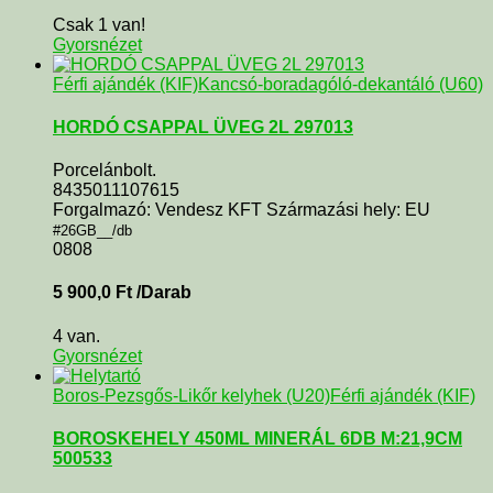
Csak 1 van!
Gyorsnézet
Férfi ajándék (KIF)
Kancsó-boradagóló-dekantáló (U60)
HORDÓ CSAPPAL ÜVEG 2L 297013
Porcelánbolt.
8435011107615
Forgalmazó: Vendesz KFT Származási hely: EU
#26GB__/db
0808
5 900,0
Ft
/Darab
4 van.
Gyorsnézet
Boros-Pezsgős-Likőr kelyhek (U20)
Férfi ajándék (KIF)
BOROSKEHELY 450ML MINERÁL 6DB M:21,9CM
500533