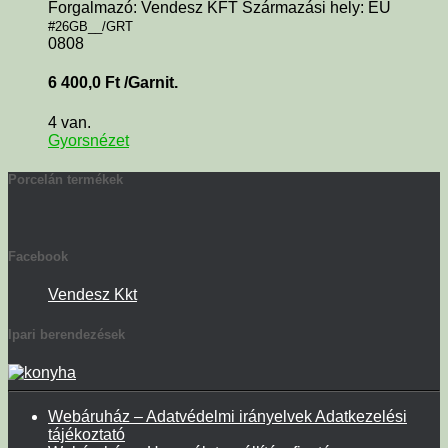
Forgalmazó: Vendesz KFT Származási hely: EU
#26GB__/GRT
0808
6 400,0
Ft
/Garnit.
4 van.
Gyorsnézet
Porcelán termékek
Facebook
Vendesz Kkt
Ipari berendezések
Webáruház – Adatvédelmi irányelvek Adatkezelési
tájékoztató