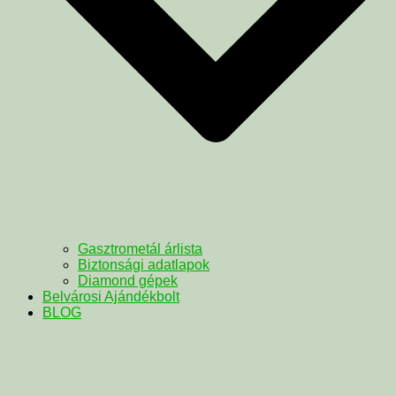
Gasztrometál árlista
Biztonsági adatlapok
Diamond gépek
Belvárosi Ajándékbolt
BLOG