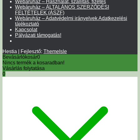
Webáruház – Használat, szállítás, fizetés
Webáruház – ÁLTALÁNOS SZERZŐDÉSI
FELTÉTELEK (ÁSZF)
Webáruház – Adatvédelmi irányelvek Adatkezelési
tájékoztató
Kapcsolat
Pályázati támogatás!
Hestia | Fejlesztő:
ThemeIsle
Bevásárlókosár
0
Nincs termék a kosaradban!
Vásárlás folytatása
0