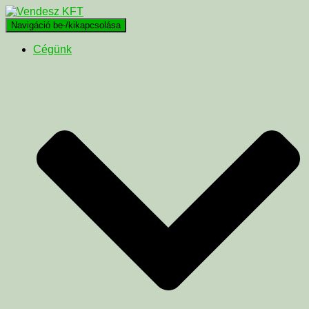
Navigáció be-/kikapcsolása
Cégünk