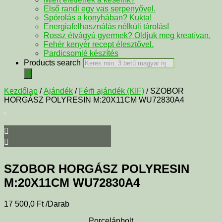
Első randi egy vas serpenyővel.
Spórolás a konyhában? Kukta!
Energiafelhasználás nélküli tárolás!
Rossz étvágyú gyermek? Oldjuk meg kreatívan.
Fehér kenyér recept élesztővel.
Pardicsomlé készítés
Products search
Kezdőlap
/
Ajándék
/
Férfi ajándék (KIF)
/ SZOBOR
HORGÁSZ POLYRESIN M:20X11CM WU72830A4
SZOBOR HORGÁSZ POLYRESIN
M:20X11CM WU72830A4
17 500,0
Ft
/Darab
Porcelánbolt