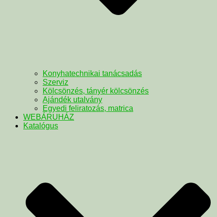
Konyhatechnikai tanácsadás
Szerviz
Kölcsönzés, tányér kölcsönzés
Ajándék utalvány
Egyedi feliratozás, matrica
WEBÁRUHÁZ
Katalógus