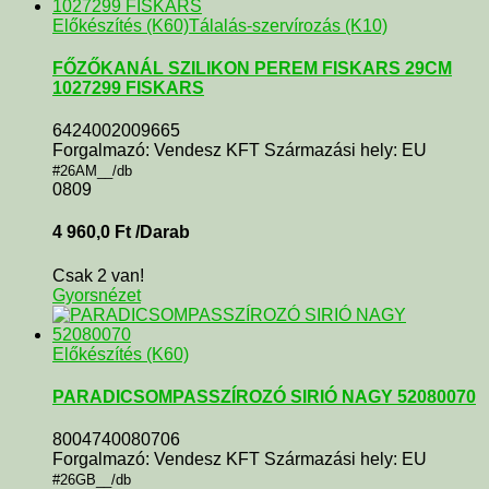
Előkészítés (K60)
Tálalás-szervírozás (K10)
FŐZŐKANÁL SZILIKON PEREM FISKARS 29CM
1027299 FISKARS
6424002009665
Forgalmazó: Vendesz KFT Származási hely: EU
#26AM__/db
0809
4 960,0
Ft
/Darab
Csak 2 van!
Gyorsnézet
Előkészítés (K60)
PARADICSOMPASSZÍROZÓ SIRIÓ NAGY 52080070
8004740080706
Forgalmazó: Vendesz KFT Származási hely: EU
#26GB__/db