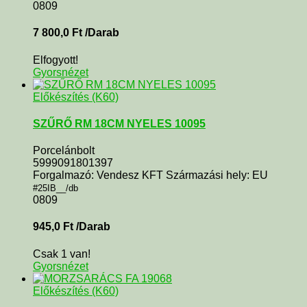
0809
7 800,0
Ft
/Darab
Elfogyott!
Gyorsnézet
Előkészítés (K60)
SZŰRŐ RM 18CM NYELES 10095
Porcelánbolt
5999091801397
Forgalmazó: Vendesz KFT Származási hely: EU
#25IB__/db
0809
945,0
Ft
/Darab
Csak 1 van!
Gyorsnézet
Előkészítés (K60)