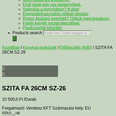
Első randi egy vas serpenyővel.
Spórolás a konyhában? Kukta!
Energiafelhasználás nélküli tárolás!
Rossz étvágyú gyermek? Oldjuk meg kreatívan.
Fehér kenyér recept élesztővel.
Pardicsomlé készítés
Products search
Kezdőlap
/
Konyhai eszközök
/
Előkészítés (K60)
/ SZITA FA
26CM SZ-26
SZITA FA 26CM SZ-26
10 500,0
Ft
/Darab
Forgalmazó: Vendesz KFT Származási hely: EU
#25LE__/db