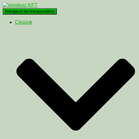
Navigáció be-/kikapcsolása
Cégünk