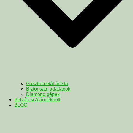
Gasztrometál árlista
Biztonsági adatlapok
Diamond gépek
Belvárosi Ajándékbolt
BLOG