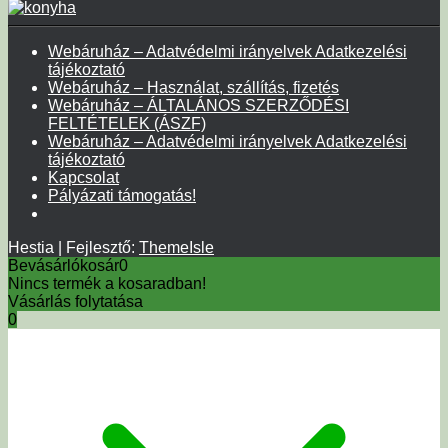
Webáruház – Adatvédelmi irányelvek Adatkezelési
tájékoztató
Webáruház – Használat, szállítás, fizetés
Webáruház – ÁLTALÁNOS SZERZŐDÉSI
FELTÉTELEK (ÁSZF)
Webáruház – Adatvédelmi irányelvek Adatkezelési
tájékoztató
Kapcsolat
Pályázati támogatás!
Hestia | Fejlesztő:
ThemeIsle
Bevásárlókosár
0
Nincs termék a kosaradban!
Vásárlás folytatása
0