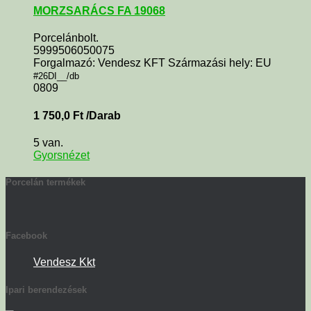
MORZSARÁCS FA 19068
Porcelánbolt.
5999506050075
Forgalmazó: Vendesz KFT Származási hely: EU
#26DI__/db
0809
1 750,0
Ft
/Darab
5 van.
Gyorsnézet
Porcelán termékek
Facebook
Vendesz Kkt
Ipari berendezések