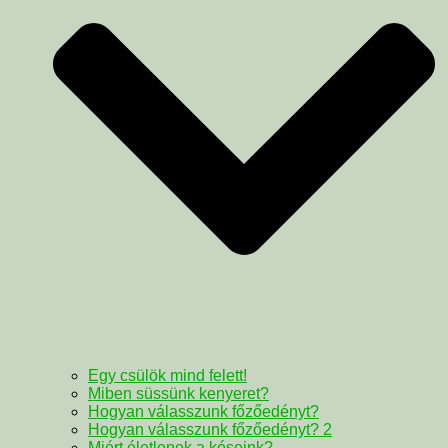
Egy csülök mind felett!
Miben süssünk kenyeret?
Hogyan válasszunk főzőedényt?
Hogyan válasszunk főzőedényt? 2
Miért életlenek a késeink?