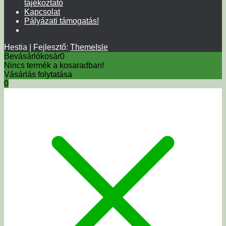
tájékoztató
Kapcsolat
Pályázati támogatás!
Hestia | Fejlesztő:
ThemeIsle
Bevásárlókosár
0
Nincs termék a kosaradban!
Vásárlás folytatása
0