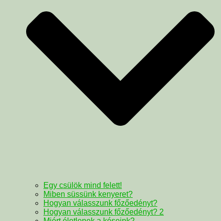
Egy csülök mind felett!
Miben süssünk kenyeret?
Hogyan válasszunk főzőedényt?
Hogyan válasszunk főzőedényt? 2
Miért életlenek a késeink?