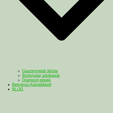
Gasztrometál árlista
Biztonsági adatlapok
Diamond gépek
Belvárosi Ajándékbolt
BLOG