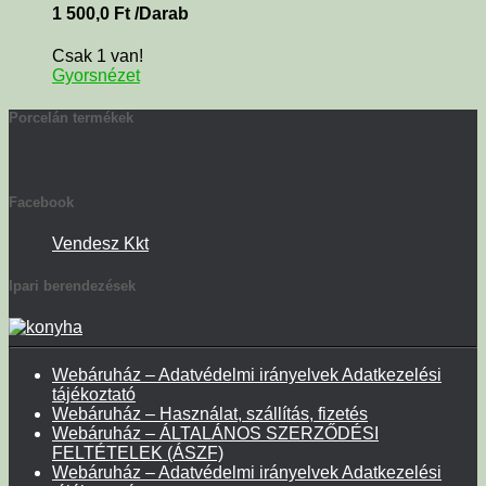
1 500,0
Ft
/Darab
Csak 1 van!
Gyorsnézet
Porcelán termékek
Facebook
Vendesz Kkt
Ipari berendezések
Webáruház – Adatvédelmi irányelvek Adatkezelési
tájékoztató
Webáruház – Használat, szállítás, fizetés
Webáruház – ÁLTALÁNOS SZERZŐDÉSI
FELTÉTELEK (ÁSZF)
Webáruház – Adatvédelmi irányelvek Adatkezelési