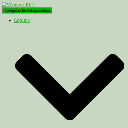
Navigáció be-/kikapcsolása
Cégünk