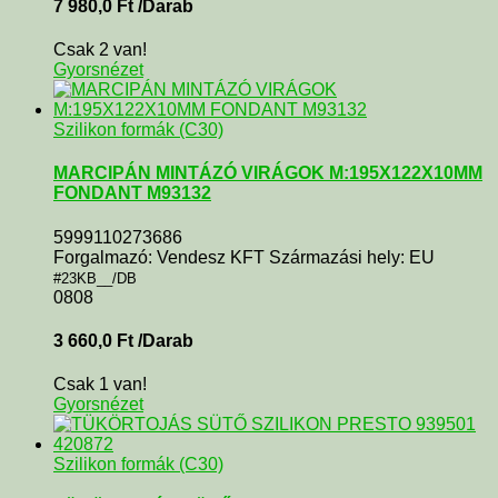
7 980,0
Ft
/Darab
Csak 2 van!
Gyorsnézet
Szilikon formák (C30)
MARCIPÁN MINTÁZÓ VIRÁGOK M:195X122X10MM
FONDANT M93132
5999110273686
Forgalmazó: Vendesz KFT Származási hely: EU
#23KB__/DB
0808
3 660,0
Ft
/Darab
Csak 1 van!
Gyorsnézet
Szilikon formák (C30)