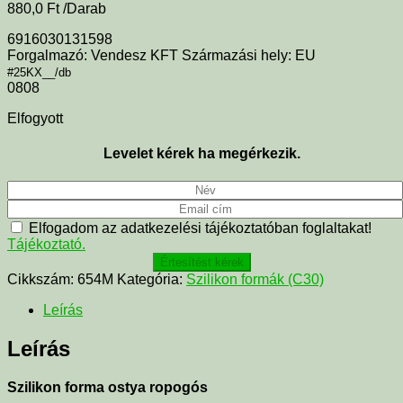
880,0
Ft
/Darab
6916030131598
Forgalmazó: Vendesz KFT Származási hely: EU
#25KX__/db
0808
Elfogyott
Levelet kérek ha megérkezik.
Elfogadom az adatkezelési tájékoztatóban foglaltakat!
Tájékoztató.
Értesítést kérek
Cikkszám:
654M
Kategória:
Szilikon formák (C30)
Leírás
Leírás
Szilikon forma ostya ropogós