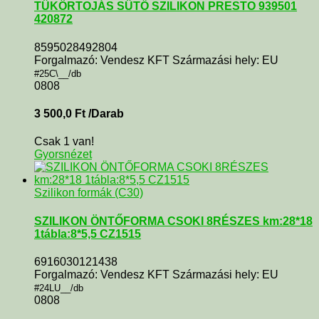
TÜKÖRTOJÁS SÜTŐ SZILIKON PRESTO 939501
420872
8595028492804
Forgalmazó: Vendesz KFT Származási hely: EU
#25C\__/db
0808
3 500,0
Ft
/Darab
Csak 1 van!
Gyorsnézet
Szilikon formák (C30)
SZILIKON ÖNTŐFORMA CSOKI 8RÉSZES km:28*18
1tábla:8*5,5 CZ1515
6916030121438
Forgalmazó: Vendesz KFT Származási hely: EU
#24LU__/db
0808