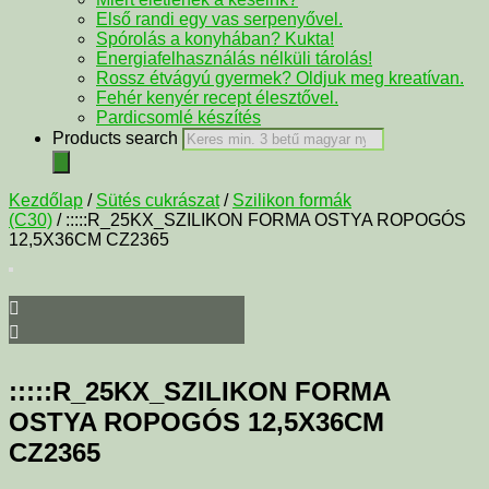
Első randi egy vas serpenyővel.
Spórolás a konyhában? Kukta!
Energiafelhasználás nélküli tárolás!
Rossz étvágyú gyermek? Oldjuk meg kreatívan.
Fehér kenyér recept élesztővel.
Pardicsomlé készítés
Products search
Kezdőlap
/
Sütés cukrászat
/
Szilikon formák
(C30)
/ :::::R_25KX_SZILIKON FORMA OSTYA ROPOGÓS
12,5X36CM CZ2365
:::::R_25KX_SZILIKON FORMA
OSTYA ROPOGÓS 12,5X36CM
CZ2365