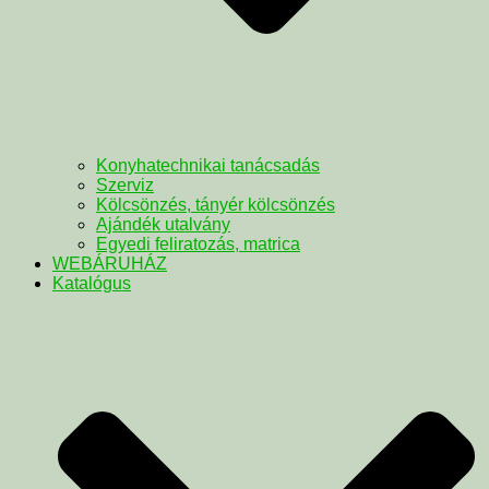
Konyhatechnikai tanácsadás
Szerviz
Kölcsönzés, tányér kölcsönzés
Ajándék utalvány
Egyedi feliratozás, matrica
WEBÁRUHÁZ
Katalógus