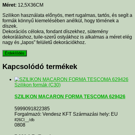
Méret:
12,5X36CM
Szilikon használata előnyös, mert rugalmas, tartós, és segít a
formák könnyű kiemelésében anélkül, hogy törnének a
díszek.
Dekorációs célokra, fondant díszekhez, sütemény
dekoráláshoz, tuile‑szerű ostyákhoz is alkalmas a méret elég
nagy és „lapos” felületű dekorációkhoz.
Kapcsolódó termékek
Szilikon formák (C30)
SZILIKON MACARON FORMA TESCOMA 629426
5999091822385
Forgalmazó: Vendesz KFT Származási hely: EU
#26CI__/db
0808