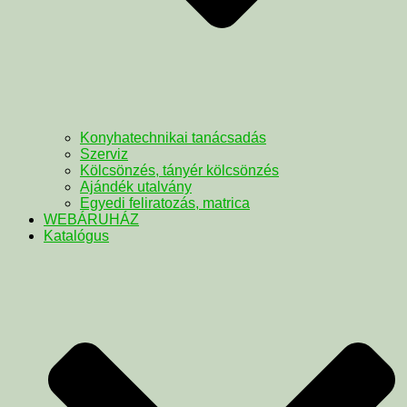
Konyhatechnikai tanácsadás
Szerviz
Kölcsönzés, tányér kölcsönzés
Ajándék utalvány
Egyedi feliratozás, matrica
WEBÁRUHÁZ
Katalógus