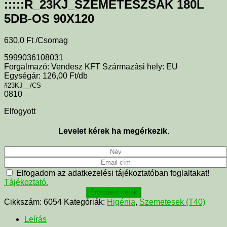
:::::R_23KJ_SZEMETESZSÁK 180L
5DB-OS 90X120
630,0
Ft
/Csomag
5999036108031
Forgalmazó: Vendesz KFT Származási hely: EU
Egységár: 126,00 Ft/db
#23KJ__/CS
0810
Elfogyott
Levelet kérek ha megérkezik.
Elfogadom az adatkezelési tájékoztatóban foglaltakat!
Tájékoztató.
Értesítést kérek
Cikkszám:
6054
Kategóriák:
Higénia
,
Szemetesek (T40)
Leírás