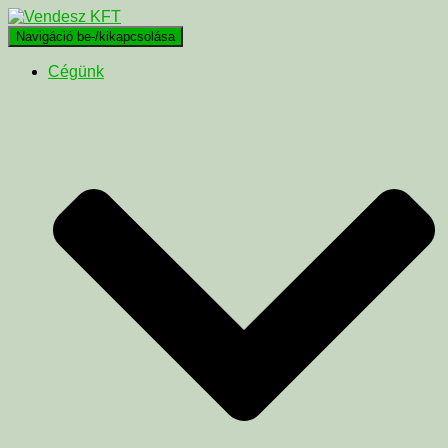
Navigáció be-/kikapcsolása
Cégünk