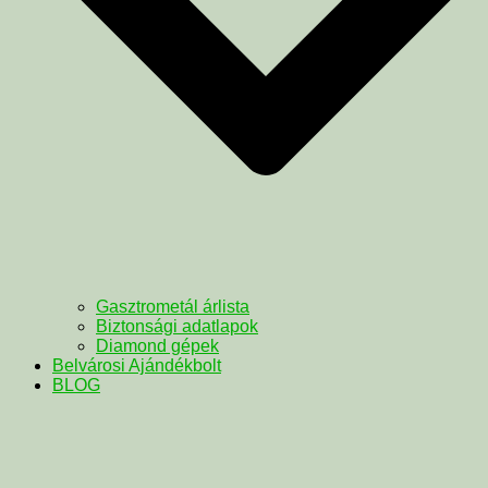
Gasztrometál árlista
Biztonsági adatlapok
Diamond gépek
Belvárosi Ajándékbolt
BLOG