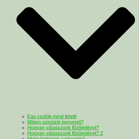
Egy csülök mind felett!
Miben süssünk kenyeret?
Hogyan válasszunk főzőedényt?
Hogyan válasszunk főzőedényt? 2
Miért életlenek a késeink?