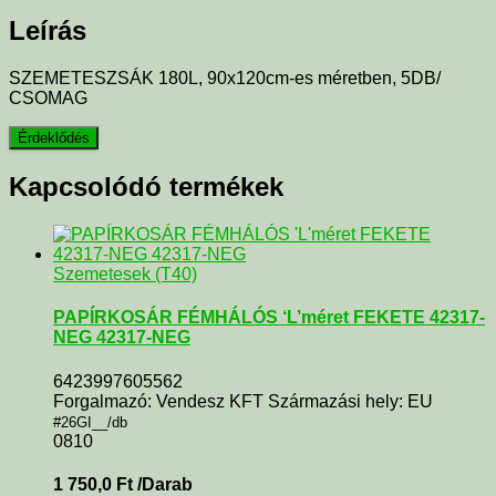
Leírás
SZEMETESZSÁK 180L, 90x120cm-es méretben, 5DB/
CSOMAG
Kapcsolódó termékek
Szemetesek (T40)
PAPÍRKOSÁR FÉMHÁLÓS ‘L’méret FEKETE 42317-
NEG 42317-NEG
6423997605562
Forgalmazó: Vendesz KFT Származási hely: EU
#26GI__/db
0810
1 750,0
Ft
/Darab