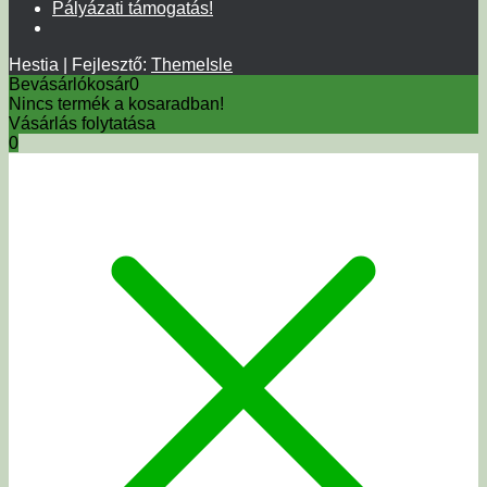
Pályázati támogatás!
Hestia | Fejlesztő:
ThemeIsle
Bevásárlókosár
0
Nincs termék a kosaradban!
Vásárlás folytatása
0