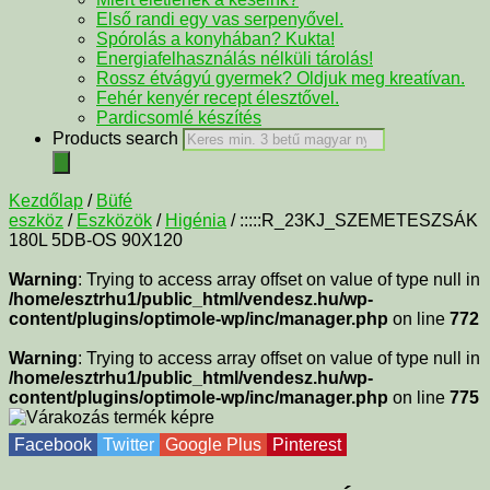
Első randi egy vas serpenyővel.
Spórolás a konyhában? Kukta!
Energiafelhasználás nélküli tárolás!
Rossz étvágyú gyermek? Oldjuk meg kreatívan.
Fehér kenyér recept élesztővel.
Pardicsomlé készítés
Products search
Kezdőlap
/
Büfé
eszköz
/
Eszközök
/
Higénia
/ :::::R_23KJ_SZEMETESZSÁK
180L 5DB-OS 90X120
Warning
: Trying to access array offset on value of type null in
/home/esztrhu1/public_html/vendesz.hu/wp-
content/plugins/optimole-wp/inc/manager.php
on line
772
Warning
: Trying to access array offset on value of type null in
/home/esztrhu1/public_html/vendesz.hu/wp-
content/plugins/optimole-wp/inc/manager.php
on line
775
Facebook
Twitter
Google Plus
Pinterest