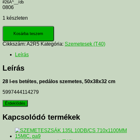
#26A^__/db
0806
1 készleten
Kosárba teszem
Cikkszám:
A2R5
Kategória:
Szemetesek (T40)
Leírás
Leírás
28 l-es betétes, pedálos szemetes, 50x38x32 cm
5997444114279
Kapcsolódó termékek