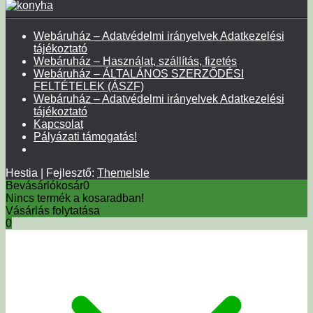
Webáruház – Adatvédelmi irányelvek Adatkezelési
tájékoztató
Webáruház – Használat, szállítás, fizetés
Webáruház – ÁLTALÁNOS SZERZŐDÉSI
FELTÉTELEK (ÁSZF)
Webáruház – Adatvédelmi irányelvek Adatkezelési
tájékoztató
Kapcsolat
Pályázati támogatás!
Hestia | Fejlesztő:
ThemeIsle
Bevásárlókosár
0
Nincs termék a kosaradban!
Vásárlás folytatása
0