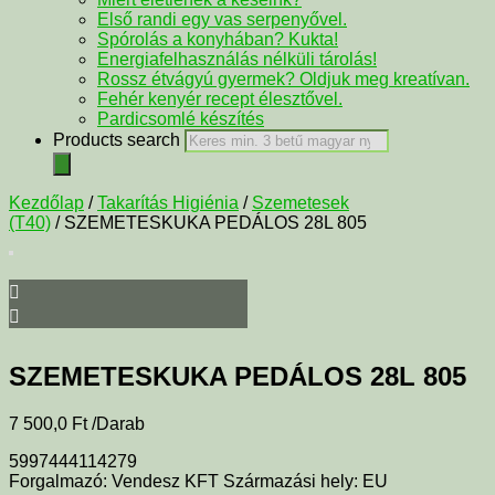
Első randi egy vas serpenyővel.
Spórolás a konyhában? Kukta!
Energiafelhasználás nélküli tárolás!
Rossz étvágyú gyermek? Oldjuk meg kreatívan.
Fehér kenyér recept élesztővel.
Pardicsomlé készítés
Products search
Kezdőlap
/
Takarítás Higiénia
/
Szemetesek
(T40)
/ SZEMETESKUKA PEDÁLOS 28L 805
SZEMETESKUKA PEDÁLOS 28L 805
7 500,0
Ft
/Darab
5997444114279
Forgalmazó: Vendesz KFT Származási hely: EU