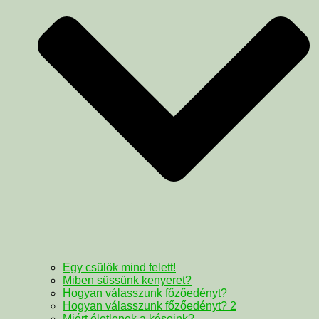
Egy csülök mind felett!
Miben süssünk kenyeret?
Hogyan válasszunk főzőedényt?
Hogyan válasszunk főzőedényt? 2
Miért életlenek a késeink?