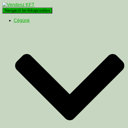
Navigáció be-/kikapcsolása
Cégünk