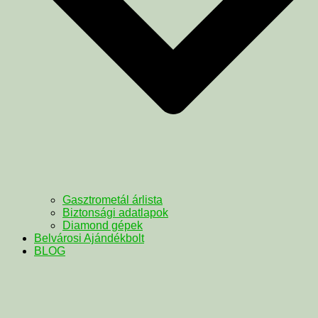
Gasztrometál árlista
Biztonsági adatlapok
Diamond gépek
Belvárosi Ajándékbolt
BLOG