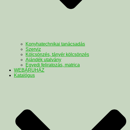
Konyhatechnikai tanácsadás
Szerviz
Kölcsönzés, tányér kölcsönzés
Ajándék utalvány
Egyedi feliratozás, matrica
WEBÁRUHÁZ
Katalógus