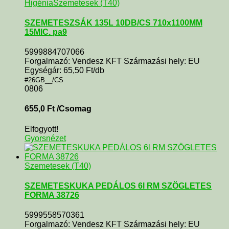
Higénia
Szemetesek (T40)
SZEMETESZSÁK 135L 10DB/CS 710x1100MM
15MIC. pa9
5999884707066
Forgalmazó: Vendesz KFT Származási hely: EU
Egységár: 65,50 Ft/db
#26GB__/CS
0806
655,0
Ft
/Csomag
Elfogyott!
Gyorsnézet
Szemetesek (T40)
SZEMETESKUKA PEDÁLOS 6l RM SZÖGLETES
FORMA 38726
5999558570361
Forgalmazó: Vendesz KFT Származási hely: EU