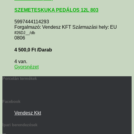
SZEMETESKUKA PEDÁLOS 12L 803
5997444114293
Forgalmazó: Vendesz KFT Származási hely: EU
#26DJ__/db
0806
4 500,0
Ft
/Darab
4 van.
Gyorsnézet
Porcelán termékek
Facebook
Vendesz Kkt
Ipari berendezések