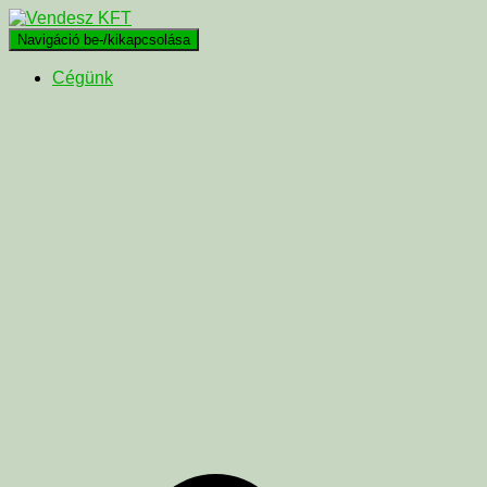
Navigáció be-/kikapcsolása
Cégünk