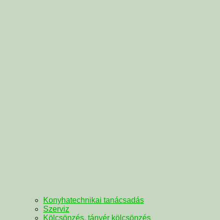
Konyhatechnikai tanácsadás
Szerviz
Kölcsönzés, tányér kölcsönzés