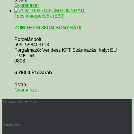
Gyorsnézet
Tepsik-serpenyők (E30)
ZOM TEPSI 38CM BONYHÁDI
Porcelánbolt.
5991558403113
Forgalmazó: Vendesz KFT Származási hely: EU
#26FE__/db
0808
6 290,0
Ft
/Darab
4 van.
Gyorsnézet
Porcelán termékek
Facebook