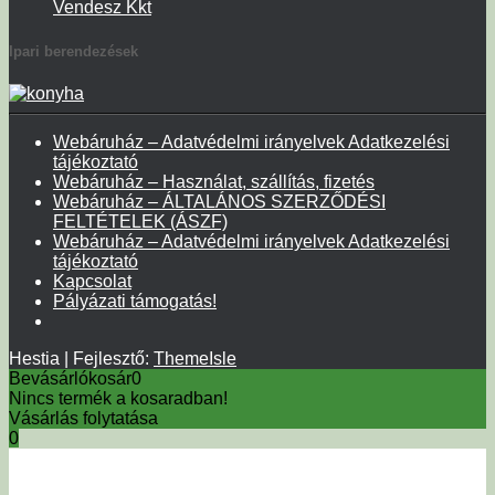
Vendesz Kkt
Ipari berendezések
Webáruház – Adatvédelmi irányelvek Adatkezelési
tájékoztató
Webáruház – Használat, szállítás, fizetés
Webáruház – ÁLTALÁNOS SZERZŐDÉSI
FELTÉTELEK (ÁSZF)
Webáruház – Adatvédelmi irányelvek Adatkezelési
tájékoztató
Kapcsolat
Pályázati támogatás!
Hestia | Fejlesztő:
ThemeIsle
Bevásárlókosár
0
Nincs termék a kosaradban!
Vásárlás folytatása
0