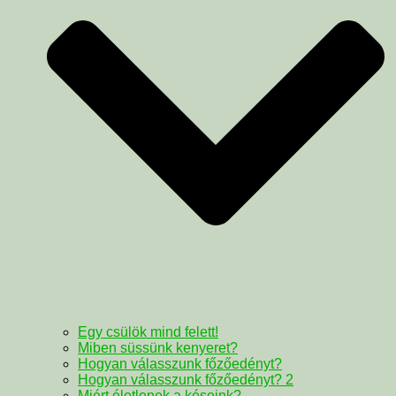
Egy csülök mind felett!
Miben süssünk kenyeret?
Hogyan válasszunk főzőedényt?
Hogyan válasszunk főzőedényt? 2
Miért életlenek a késeink?