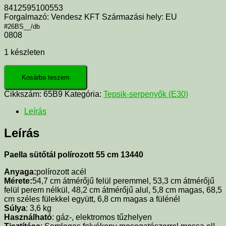
8412595100553
Forgalmazó: Vendesz KFT Származási hely: EU
#26BS__/db
0808
1 készleten
Kosárba teszem
Cikkszám:
65B9
Kategória:
Tepsik-serpenyők (E30)
Leírás
Leírás
Paella sütőtál polírozott 55 cm 13440
Anyaga:
polírozott acél
Mérete:
54,7 cm átmérőjű felül peremmel, 53,3 cm átmérőjű
felül perem nélkül, 48,2 cm átmérőjű alul, 5,8 cm magas, 68,5
cm széles fülekkel együtt, 6,8 cm magas a fülénél
Súlya
: 3,6 kg
Használható
: gáz-, elektromos tűzhelyen