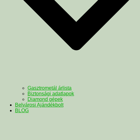
Gasztrometál árlista
Biztonsági adatlapok
Diamond gépek
Belvárosi Ajándékbolt
BLOG