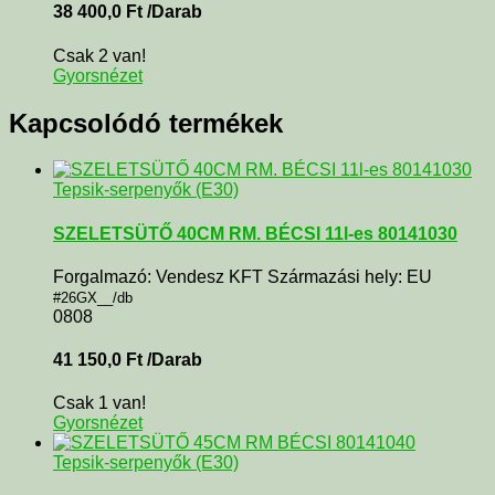
38 400,0
Ft
/Darab
Csak 2 van!
Gyorsnézet
Kapcsolódó termékek
Tepsik-serpenyők (E30)
SZELETSÜTŐ 40CM RM. BÉCSI 11l-es 80141030
Forgalmazó: Vendesz KFT Származási hely: EU
#26GX__/db
0808
41 150,0
Ft
/Darab
Csak 1 van!
Gyorsnézet
Tepsik-serpenyők (E30)