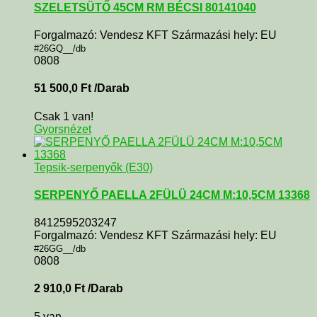
SZELETSÜTŐ 45CM RM BÉCSI 80141040
Forgalmazó: Vendesz KFT Származási hely: EU
#26GQ__/db
0808
51 500,0
Ft
/Darab
Csak 1 van!
Gyorsnézet
Tepsik-serpenyők (E30)
SERPENYŐ PAELLA 2FÜLÜ 24CM M:10,5CM 13368
8412595203247
Forgalmazó: Vendesz KFT Származási hely: EU
#26GG__/db
0808
2 910,0
Ft
/Darab
5 van.