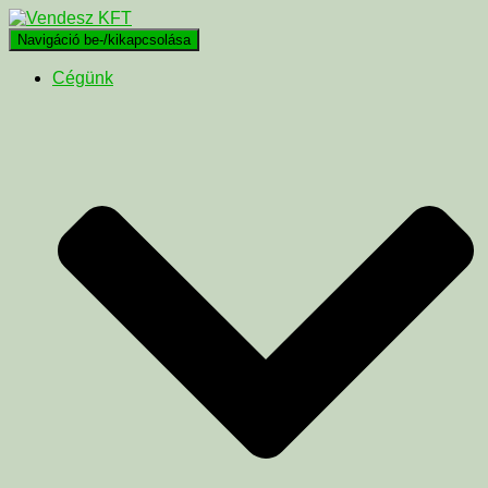
Navigáció be-/kikapcsolása
Cégünk