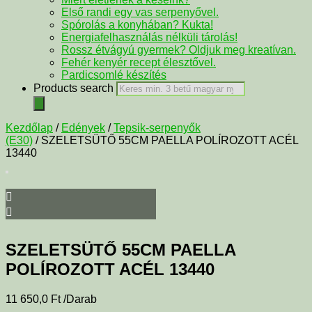
Első randi egy vas serpenyővel.
Spórolás a konyhában? Kukta!
Energiafelhasználás nélküli tárolás!
Rossz étvágyú gyermek? Oldjuk meg kreatívan.
Fehér kenyér recept élesztővel.
Pardicsomlé készítés
Products search
Kezdőlap
/
Edények
/
Tepsik-serpenyők
(E30)
/ SZELETSÜTŐ 55CM PAELLA POLÍROZOTT ACÉL
13440
SZELETSÜTŐ 55CM PAELLA
POLÍROZOTT ACÉL 13440
11 650,0
Ft
/Darab