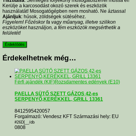
Tisztítása
: Semleges folyékony mosogatószerrel mossa el!
Kerülje a karcosodást okozó szerek és eszközök
használatát! Mosogatógépben nem mosható. Ne áztassa!
Ajánljuk
: húsok, zöldségek sütéséhez.
Figyelem! Főzéskor fa vagy műanyag, illetve szilikon
eszközöket használjon, a fém eszközök megsérthetik a
felületét!
Érdekelhetnek még…
Férfi ajándék (KIF)
Rozsdamentes edények (E10)
PAELLA SÜTŐ SZETT GÁZOS 42-es
SERPENYŐ,KERÉKKEL, GRILL 13361
8412595420057
Forgalmazó: Vendesz KFT Származási hely: EU
#26D[__/db
0808