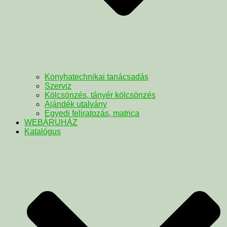
Konyhatechnikai tanácsadás
Szerviz
Kölcsönzés, tányér kölcsönzés
Ajándék utalvány
Egyedi feliratozás, matrica
WEBÁRUHÁZ
Katalógus