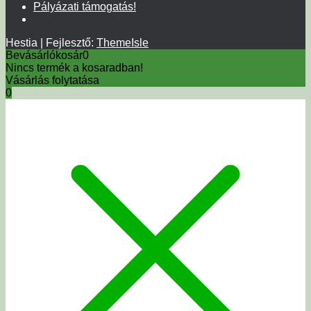
Pályázati támogatás!
Hestia | Fejlesztő:
ThemeIsle
Bevásárlókosár
0
Nincs termék a kosaradban!
Vásárlás folytatása
0