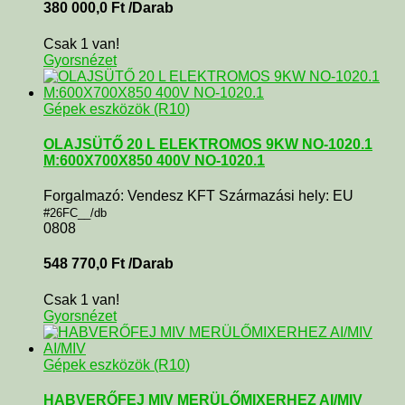
380 000,0
Ft
/Darab
Csak 1 van!
Gyorsnézet
Gépek eszközök (R10)
OLAJSÜTŐ 20 L ELEKTROMOS 9KW NO-1020.1
M:600X700X850 400V NO-1020.1
Forgalmazó: Vendesz KFT Származási hely: EU
#26FC__/db
0808
548 770,0
Ft
/Darab
Csak 1 van!
Gyorsnézet
Gépek eszközök (R10)
HABVERŐFEJ MIV MERÜLŐMIXERHEZ AI/MIV