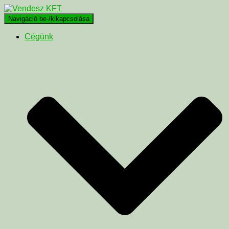
Navigáció be-/kikapcsolása
Cégünk