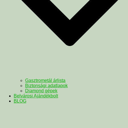
Gasztrometál árlista
Biztonsági adatlapok
Diamond gépek
Belvárosi Ajándékbolt
BLOG