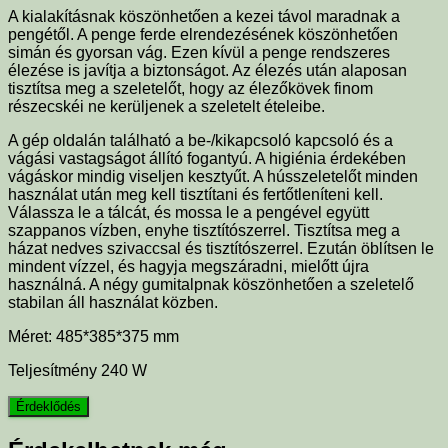
A kialakításnak köszönhetően a kezei távol maradnak a
pengétől. A penge ferde elrendezésének köszönhetően
simán és gyorsan vág. Ezen kívül a penge rendszeres
élezése is javítja a biztonságot. Az élezés után alaposan
tisztítsa meg a szeletelőt, hogy az élezőkövek finom
részecskéi ne kerüljenek a szeletelt ételeibe.
A gép oldalán található a be-/kikapcsoló kapcsoló és a
vágási vastagságot állító fogantyú. A higiénia érdekében
vágáskor mindig viseljen kesztyűt. A hússzeletelőt minden
használat után meg kell tisztítani és fertőtleníteni kell.
Válassza le a tálcát, és mossa le a pengével együtt
szappanos vízben, enyhe tisztítószerrel. Tisztítsa meg a
házat nedves szivaccsal és tisztítószerrel. Ezután öblítsen le
mindent vízzel, és hagyja megszáradni, mielőtt újra
használná. A négy gumitalpnak köszönhetően a szeletelő
stabilan áll használat közben.
Méret:
485*385*375 mm
Teljesítmény 240 W