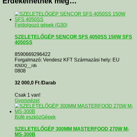
Érdekelhetnek még…
Feldolgozó gépek (G30)
SZELETELŐGÉP SENCOR SFS 4050SS 150W SFS
4050SS
8590669296422
Forgalmazó: Vendesz KFT Származási hely: EU
#26DQ__/db
0808
32 000,0
Ft
/Darab
Csak 1 van!
Gyorsnézet
Büfé eszköz
Gépek
SZELETELŐGÉP 300MM MASTERFOOD 270W M-
MS-300B