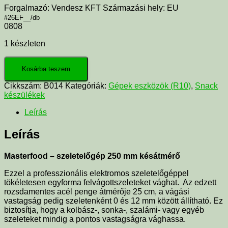
Forgalmazó: Vendesz KFT Származási hely: EU
#26EF__/db
0808
1 készleten
Kosárba teszem
Cikkszám:
B014
Kategóriák:
Gépek eszközök (R10)
,
Snack
készülékek
Leírás
Leírás
Masterfood – szeletelőgép 250 mm késátmérő
Ezzel a professzionális elektromos szeletelőgéppel
tökéletesen egyforma felvágottszeleteket vághat. Az edzett
rozsdamentes acél penge átmérője 25 cm, a vágási
vastagság pedig szeletenként 0 és 12 mm között állítható. Ez
biztosítja, hogy a kolbász-, sonka-, szalámi- vagy egyéb
szeleteket mindig a pontos vastagságra vághassa.