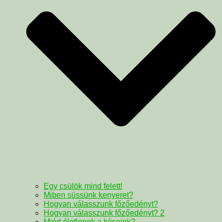
Egy csülök mind felett!
Miben süssünk kenyeret?
Hogyan válasszunk főzőedényt?
Hogyan válasszunk főzőedényt? 2
Miért életlenek a késeink?