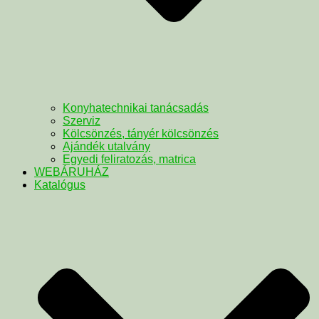
Konyhatechnikai tanácsadás
Szerviz
Kölcsönzés, tányér kölcsönzés
Ajándék utalvány
Egyedi feliratozás, matrica
WEBÁRUHÁZ
Katalógus