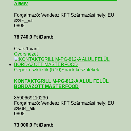
AI/MIV
Forgalmazó: Vendesz KFT Származási hely: EU
#22IE__/db
0808
78 740,0
Ft
/Darab
Csak 1 van!
Gyorsnézet
Gépek eszközök (R10)
Snack készülékek
KONTAKTGRILL M-PG-812-A ALUL FELÜL
BORDÁZOTT MASTERFOOD
8590669110230
Forgalmazó: Vendesz KFT Származási hely: EU
#25GR__/db
0808
73 000,0
Ft
/Darab