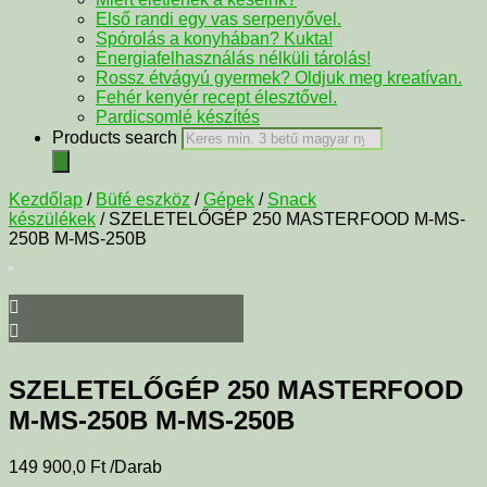
Első randi egy vas serpenyővel.
Spórolás a konyhában? Kukta!
Energiafelhasználás nélküli tárolás!
Rossz étvágyú gyermek? Oldjuk meg kreatívan.
Fehér kenyér recept élesztővel.
Pardicsomlé készítés
Products search
Kezdőlap
/
Büfé eszköz
/
Gépek
/
Snack
készülékek
/ SZELETELŐGÉP 250 MASTERFOOD M-MS-
250B M-MS-250B
SZELETELŐGÉP 250 MASTERFOOD
M-MS-250B M-MS-250B
149 900,0
Ft
/Darab