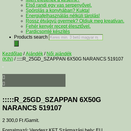
Első randi egy vas serpenyővel.
Spórolás a konyhában? Kukta!
Energiafelhasználás nélküli tárolás!
Rossz étvágyú gyermek? Oldjuk meg kreatívan.
Fehér kenyér recept élesztővel.
Pardicsomlé készítés
Products search
Kezdőlap
/
Ajándék
/
Női ajándék
(KIN)
/ :::::R_25GD_SZAPPAN 6X50G NARANCS 519107
:::::R_25GD_SZAPPAN 6X50G
NARANCS 519107
2 300,0
Ft
/Garnit.
Forgalmazó: Vendesz KFT Származási hely: EU