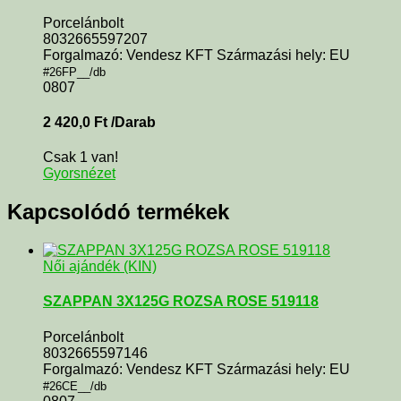
Porcelánbolt
8032665597207
Forgalmazó: Vendesz KFT Származási hely: EU
#26FP__/db
0807
2 420,0
Ft
/Darab
Csak 1 van!
Gyorsnézet
Kapcsolódó termékek
Női ajándék (KIN)
SZAPPAN 3X125G ROZSA ROSE 519118
Porcelánbolt
8032665597146
Forgalmazó: Vendesz KFT Származási hely: EU
#26CE__/db