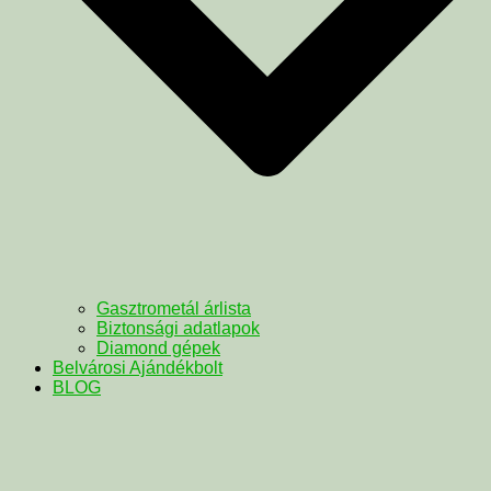
Gasztrometál árlista
Biztonsági adatlapok
Diamond gépek
Belvárosi Ajándékbolt
BLOG