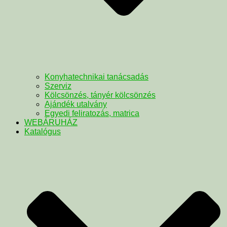
Konyhatechnikai tanácsadás
Szerviz
Kölcsönzés, tányér kölcsönzés
Ajándék utalvány
Egyedi feliratozás, matrica
WEBÁRUHÁZ
Katalógus