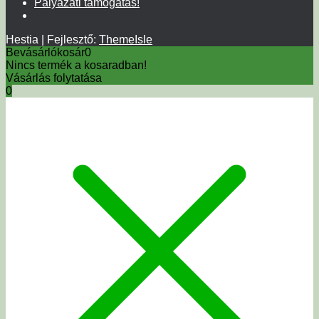
Pályázati támogatás!
Hestia | Fejlesztő:
ThemeIsle
Bevásárlókosár
0
Nincs termék a kosaradban!
Vásárlás folytatása
0