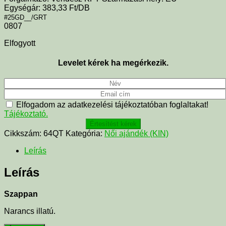
Egységár: 383,33 Ft/DB
#25GD__/GRT
0807
Elfogyott
Levelet kérek ha megérkezik.
Elfogadom az adatkezelési tájékoztatóban foglaltakat!
Tájékoztató.
Értesítést kérek
Cikkszám:
64QT
Kategória:
Női ajándék (KIN)
Leírás
Leírás
Szappan
Narancs illatú.