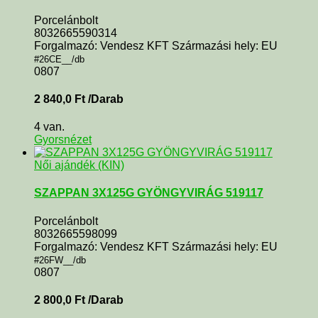
Porcelánbolt
8032665590314
Forgalmazó: Vendesz KFT Származási hely: EU
#26CE__/db
0807
2 840,0
Ft
/Darab
4 van.
Gyorsnézet
Női ajándék (KIN)
SZAPPAN 3X125G GYÖNGYVIRÁG 519117
Porcelánbolt
8032665598099
Forgalmazó: Vendesz KFT Származási hely: EU
#26FW__/db
0807
2 800,0
Ft
/Darab