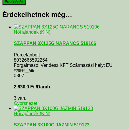
Érdekelhetnek még…
Női ajándék (KIN)
SZAPPAN 3X125G NARANCS 519106
Porcelánbolt
8032665592264
Forgalmazó: Vendesz KFT Származási hely: EU
#26FP__/db
0807
2 630,0
Ft
/Darab
3 van.
Gyorsnézet
Női ajándék (KIN)
SZAPPAN 3X100G JAZMIN 519123