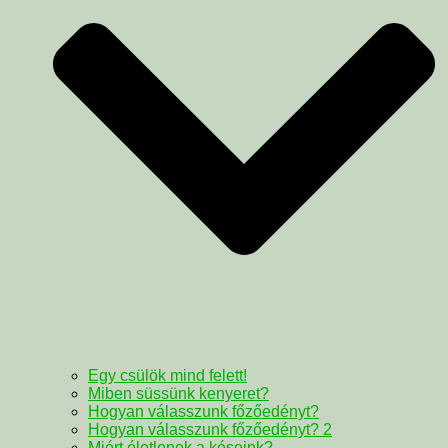
Egy csülök mind felett!
Miben süssünk kenyeret?
Hogyan válasszunk főzőedényt?
Hogyan válasszunk főzőedényt? 2
Miért életlenek a késeink?