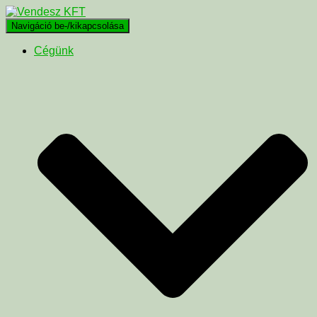
Navigáció be-/kikapcsolása
Cégünk