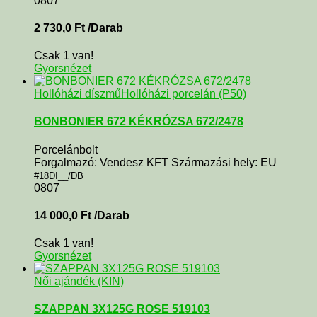
0807
2 730,0
Ft
/Darab
Csak 1 van!
Gyorsnézet
Hollóházi díszmű
Hollóházi porcelán (P50)
BONBONIER 672 KÉKRÓZSA 672/2478
Porcelánbolt
Forgalmazó: Vendesz KFT Származási hely: EU
#18DI__/DB
0807
14 000,0
Ft
/Darab
Csak 1 van!
Gyorsnézet
Női ajándék (KIN)
SZAPPAN 3X125G ROSE 519103