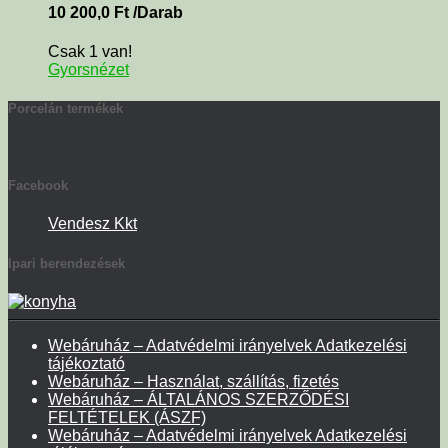
10 200,0
Ft
/Darab
Csak 1 van!
Gyorsnézet
Porcelán termékek
Facebook
Vendesz Kkt
Ipari berendezések
Webáruház – Adatvédelmi irányelvek Adatkezelési
tájékoztató
Webáruház – Használat, szállítás, fizetés
Webáruház – ÁLTALÁNOS SZERZŐDÉSI
FELTÉTELEK (ÁSZF)
Webáruház – Adatvédelmi irányelvek Adatkezelési