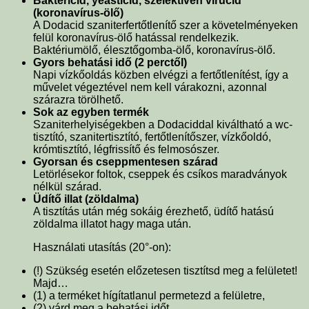
Baktericid, yeasticid, szelektíven virucid
(koronavírus-ölő)
A Dodacid szaniterfertőtlenítő szer a követelményeken
felül koronavírus-ölő hatással rendelkezik.
Baktériumölő, élesztőgomba-ölő, koronavírus-ölő.
Gyors behatási idő (2 perctől)
Napi vízkőoldás közben elvégzi a fertőtlenítést, így a
művelet végeztével nem kell várakozni, azonnal
szárazra törölhető.
Sok az egyben termék
Szaniterhelyiségekben a Dodaciddal kiváltható a wc-
tisztító, szanitertisztító, fertőtlenítőszer, vízkőoldó,
krómtisztító, légfrissítő és felmosószer.
Gyorsan és cseppmentesen szárad
Letörlésekor foltok, cseppek és csíkos maradványok
nélkül szárad.
Üdítő illat (zöldalma)
A tisztítás után még sokáig érezhető, üdítő hatású
zöldalma illatot hagy maga után.
Használati utasítás (20°-on):
(!) Szükség esetén előzetesen tisztítsd meg a felületet!
Majd…
(1) a terméket hígítatlanul permetezd a felületre,
(2) várd meg a behatási időt,