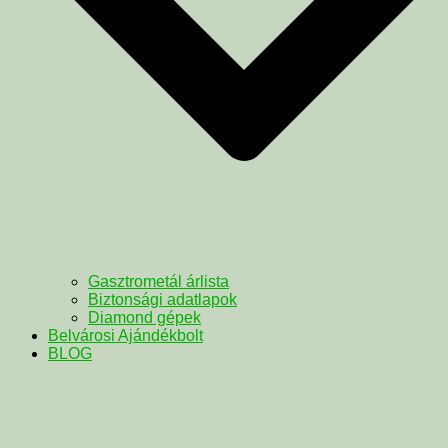
Gasztrometál árlista
Biztonsági adatlapok
Diamond gépek
Belvárosi Ajándékbolt
BLOG