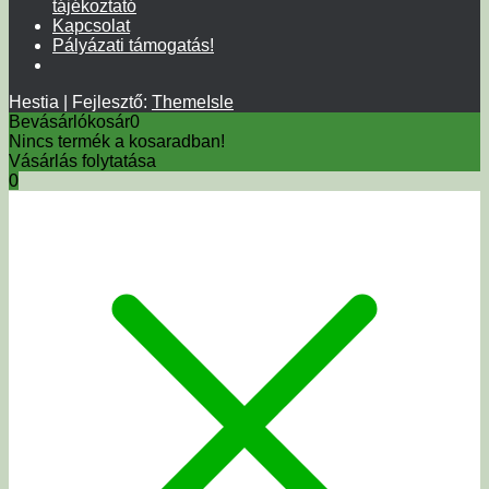
tájékoztató
Kapcsolat
Pályázati támogatás!
Hestia | Fejlesztő:
ThemeIsle
Bevásárlókosár
0
Nincs termék a kosaradban!
Vásárlás folytatása
0