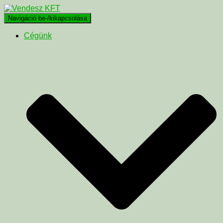
Navigáció be-/kikapcsolása
Cégünk