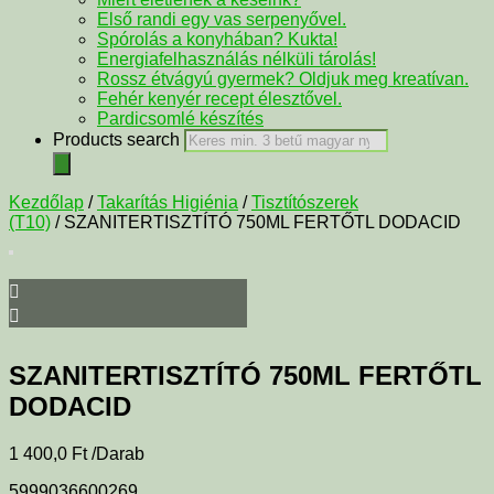
Első randi egy vas serpenyővel.
Spórolás a konyhában? Kukta!
Energiafelhasználás nélküli tárolás!
Rossz étvágyú gyermek? Oldjuk meg kreatívan.
Fehér kenyér recept élesztővel.
Pardicsomlé készítés
Products search
Kezdőlap
/
Takarítás Higiénia
/
Tisztítószerek
(T10)
/ SZANITERTISZTÍTÓ 750ML FERTŐTL DODACID
SZANITERTISZTÍTÓ 750ML FERTŐTL
DODACID
1 400,0
Ft
/Darab
5999036600269