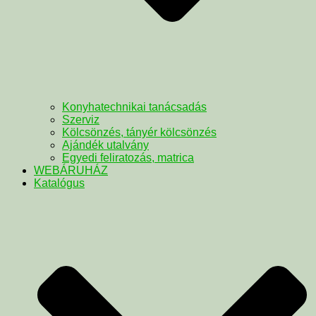
Konyhatechnikai tanácsadás
Szerviz
Kölcsönzés, tányér kölcsönzés
Ajándék utalvány
Egyedi feliratozás, matrica
WEBÁRUHÁZ
Katalógus