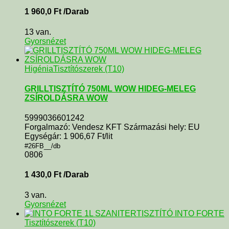
1 960,0
Ft
/Darab
13 van.
Gyorsnézet
Higénia
Tisztítószerek (T10)
GRILLTISZTÍTÓ 750ML WOW HIDEG-MELEG
ZSÍROLDÁSRA WOW
5999036601242
Forgalmazó: Vendesz KFT Származási hely: EU
Egységár: 1 906,67 Ft/lit
#26FB__/db
0806
1 430,0
Ft
/Darab
3 van.
Gyorsnézet
Tisztítószerek (T10)