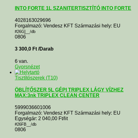
INTO FORTE 1L SZANITERTISZTÍTÓ INTO FORTE
4028163029696
Forgalmazó: Vendesz KFT Származási hely: EU
#26G]__/db
0806
3 300,0
Ft
/Darab
6 van.
Gyorsnézet
Tisztítószerek (T10)
ÖBLÍTŐSZER 5L GÉPI TRIPLEX LÁGY VÍZHEZ
MAX:3nk TRIPLEX CLEAN CENTER
5999036601006
Forgalmazó: Vendesz KFT Származási hely: EU
Egységár: 2 040,00 Ft/lit
#26FB__/db
0806