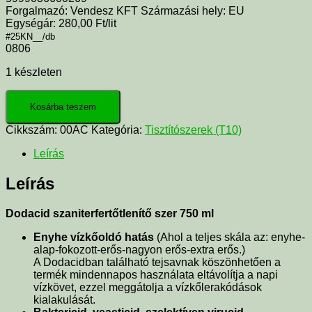
Forgalmazó: Vendesz KFT Származási hely: EU
Egységár: 280,00 Ft/lit
#25KN__/db
0806
1 készleten
Kosárba teszem
Cikkszám:
00AC
Kategória:
Tisztítószerek (T10)
Leírás
Leírás
Dodacid szaniterfertőtlenítő szer 750 ml
Enyhe vízkőoldó hatás
(Ahol a teljes skála az: enyhe-
alap-fokozott-erős-nagyon erős-extra erős.)
A Dodacidban található tejsavnak köszönhetően a
termék mindennapos használata eltávolítja a napi
vízkövet, ezzel meggátolja a vízkőlerakódások
kialakulását.