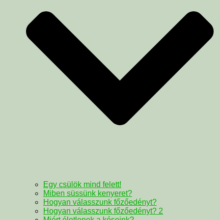
Egy csülök mind felett!
Miben süssünk kenyeret?
Hogyan válasszunk főzőedényt?
Hogyan válasszunk főzőedényt? 2
Miért életlenek a késeink?