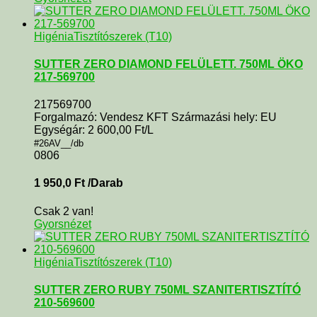
Higénia
Tisztítószerek (T10)
SUTTER ZERO DIAMOND FELÜLETT. 750ML ÖKO
217-569700
217569700
Forgalmazó: Vendesz KFT Származási hely: EU
Egységár: 2 600,00 Ft/L
#26AV__/db
0806
1 950,0
Ft
/Darab
Csak 2 van!
Gyorsnézet
Higénia
Tisztítószerek (T10)
SUTTER ZERO RUBY 750ML SZANITERTISZTÍTÓ
210-569600