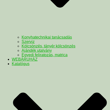
Konyhatechnikai tanácsadás
Szerviz
Kölcsönzés, tányér kölcsönzés
Ajándék utalvány
Egyedi feliratozás, matrica
WEBÁRUHÁZ
Katalógus