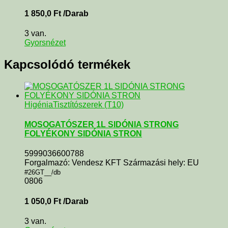
1 850,0
Ft
/Darab
3 van.
Gyorsnézet
Kapcsolódó termékek
Higénia
Tisztítószerek (T10)
MOSOGATÓSZER 1L SIDÓNIA STRONG
FOLYÉKONY SIDÓNIA STRON
5999036600788
Forgalmazó: Vendesz KFT Származási hely: EU
#26GT__/db
0806
1 050,0
Ft
/Darab
3 van.