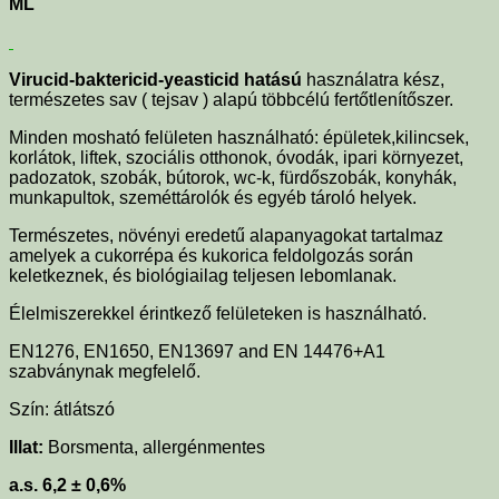
ML
Virucid-baktericid-yeasticid hatású
használatra kész,
természetes sav ( tejsav ) alapú többcélú fertőtlenítőszer.
Minden mosható felületen használható: épületek,kilincsek,
korlátok, liftek, szociális otthonok, óvodák, ipari környezet,
padozatok, szobák, bútorok, wc-k, fürdőszobák, konyhák,
munkapultok, szeméttárolók és egyéb tároló helyek.
Természetes, növényi eredetű alapanyagokat tartalmaz
amelyek a cukorrépa és kukorica feldolgozás során
keletkeznek, és biológiailag teljesen lebomlanak.
Élelmiszerekkel érintkező felületeken is használható.
EN1276, EN1650, EN13697 and EN 14476+A1
szabványnak megfelelő.
Szín: átlátszó
Illat:
Borsmenta, allergénmentes
a.s
. 6,2
±
0,6%