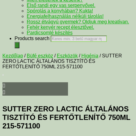
Első randi egy vas serpenyővel.
Spórolás a konyhában? Kukta!
Energiafelhasználás nélküli tárolás!
Rossz étvágyú gyermek? Oldjuk meg kreatívan.
Fehér kenyér recept élesztővel.
Pardicsomlé készítés
Products search
Kezdőlap
/
Büfé eszköz
/
Eszközök
/
Higénia
/ SUTTER
ZERO LACTIC ÁLTALÁNOS TISZTÍTÓ ÉS
FERTŐTLENÍTŐ 750ML 215-571100
SUTTER ZERO LACTIC ÁLTALÁNOS
TISZTÍTÓ ÉS FERTŐTLENÍTŐ 750ML
215-571100