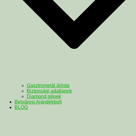
Gasztrometál árlista
Biztonsági adatlapok
Diamond gépek
Belvárosi Ajándékbolt
BLOG