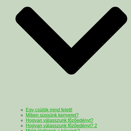
Egy csülök mind felett!
Miben süssünk kenyeret?
Hogyan válasszunk főzőedényt?
Hogyan válasszunk főzőedényt? 2
Miért életlenek a késeink?