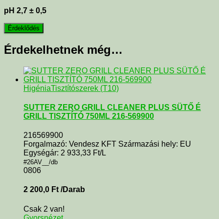
pH
2,7
±
0,5
Érdekelhetnek még…
Higénia
Tisztítószerek (T10)
SUTTER ZERO GRILL CLEANER PLUS SÜTŐ É
GRILL TISZTÍTÓ 750ML 216-569900
216569900
Forgalmazó: Vendesz KFT Származási hely: EU
Egységár: 2 933,33 Ft/L
#26AV__/db
0806
2 200,0
Ft
/Darab
Csak 2 van!
Gyorsnézet