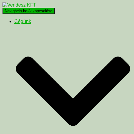
Navigáció be-/kikapcsolása
Cégünk