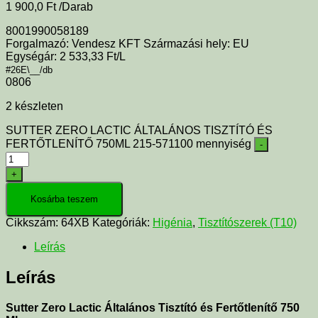
1 900,0
Ft
/Darab
8001990058189
Forgalmazó: Vendesz KFT Származási hely: EU
Egységár: 2 533,33 Ft/L
#26E\__/db
0806
2 készleten
SUTTER ZERO LACTIC ÁLTALÁNOS TISZTÍTÓ ÉS
FERTŐTLENÍTŐ 750ML 215-571100 mennyiség
-
+
Kosárba teszem
Cikkszám:
64XB
Kategóriák:
Higénia
,
Tisztítószerek (T10)
Leírás
Leírás
Sutter Zero Lactic Általános Tisztító és Fertőtlenítő 750