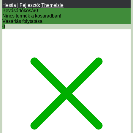
Hestia | Fejlesztő:
ThemeIsle
Bevásárlókosár
0
Nincs termék a kosaradban!
Vásárlás folytatása
0