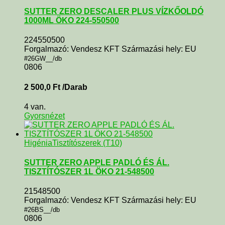
SUTTER ZERO DESCALER PLUS VÍZKŐOLDÓ
1000ML ÖKO 224-550500
224550500
Forgalmazó: Vendesz KFT Származási hely: EU
#26GW__/db
0806
2 500,0
Ft
/Darab
4 van.
Gyorsnézet
Higénia
Tisztítószerek (T10)
SUTTER ZERO APPLE PADLÓ ÉS ÁL.
TISZTÍTÓSZER 1L ÖKO 21-548500
21548500
Forgalmazó: Vendesz KFT Származási hely: EU
#26BS__/db
0806