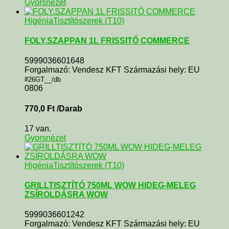
Gyorsnézet
Higénia
Tisztítószerek (T10)
FOLY.SZAPPAN 1L FRISSITŐ COMMERCE
5999036601648
Forgalmazó: Vendesz KFT Származási hely: EU
#26GT__/db
0806
770,0
Ft
/Darab
17 van.
Gyorsnézet
Higénia
Tisztítószerek (T10)
GRILLTISZTÍTÓ 750ML WOW HIDEG-MELEG
ZSÍROLDÁSRA WOW
5999036601242
Forgalmazó: Vendesz KFT Származási hely: EU