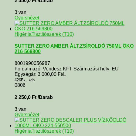
2 550,0
Ft
/Darab
3 van.
Gyorsnézet
Higénia
Tisztítószerek (T10)
SUTTER ZERO AMBER ÁLT.ZSÍROLDÓ 750ML ÖKO
216-569800
8001990056987
Forgalmazó: Vendesz KFT Származási hely: EU
Egységár: 3 000,00 Ft/L
#26E\__/db
0806
2 250,0
Ft
/Darab
3 van.
Gyorsnézet
Higénia
Tisztítószerek (T10)