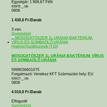
Egységár: 1 906,67 Ft/lit
#26FB__/db
0806
1 430,0
Ft
/Darab
3 van.
Gyorsnézet
Higénia
Tisztítószerek (T10)
MOSOGATÓSZER 1L URÁNIA BAKTÉRIUM, VÍRUS
ÉS GOMBAÖLŐ URÁNIA
5999036601075
Forgalmazó: Vendesz KFT Származási hely: EU
#26GT__/db
0806
4 010,0
Ft
/Darab
Elfogyott!
Gyorsnézet