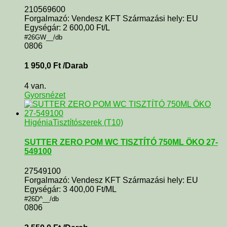
210569600
Forgalmazó: Vendesz KFT Származási hely: EU
Egységár: 2 600,00 Ft/L
#26GW__/db
0806
1 950,0
Ft
/Darab
4 van.
Gyorsnézet
Higénia
Tisztítószerek (T10)
SUTTER ZERO POM WC TISZTÍTÓ 750ML ÖKO 27-
549100
27549100
Forgalmazó: Vendesz KFT Származási hely: EU
Egységár: 3 400,00 Ft/ML
#26D^__/db
0806