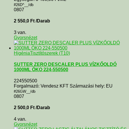
#26D^__/db
0807
2 550,0
Ft
/Darab
3 van.
Gyorsnézet
Higénia
Tisztítószerek (T10)
SUTTER ZERO DESCALER PLUS VÍZKŐOLDÓ
1000ML ÖKO 224-550500
224550500
Forgalmazó: Vendesz KFT Származási hely: EU
#26GW__/db
0807
2 500,0
Ft
/Darab
4 van.
Gyorsnézet