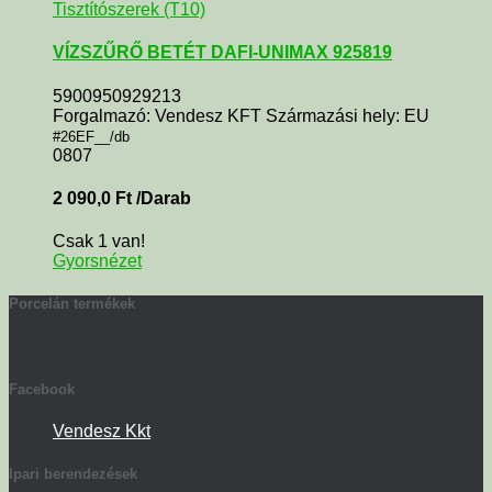
Tisztítószerek (T10)
VÍZSZŰRŐ BETÉT DAFI-UNIMAX 925819
5900950929213
Forgalmazó: Vendesz KFT Származási hely: EU
#26EF__/db
0807
2 090,0
Ft
/Darab
Csak 1 van!
Gyorsnézet
Porcelán termékek
Facebook
Vendesz Kkt
Ipari berendezések