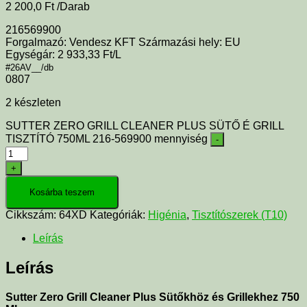
2 200,0
Ft
/Darab
216569900
Forgalmazó: Vendesz KFT Származási hely: EU
Egységár: 2 933,33 Ft/L
#26AV__/db
0807
2 készleten
SUTTER ZERO GRILL CLEANER PLUS SÜTŐ É GRILL
TISZTÍTÓ 750ML 216-569900 mennyiség
-
+
Kosárba teszem
Cikkszám:
64XD
Kategóriák:
Higénia
,
Tisztítószerek (T10)
Leírás
Leírás
Sutter Zero Grill Cleaner Plus Sütőkhöz és Grillekhez 750