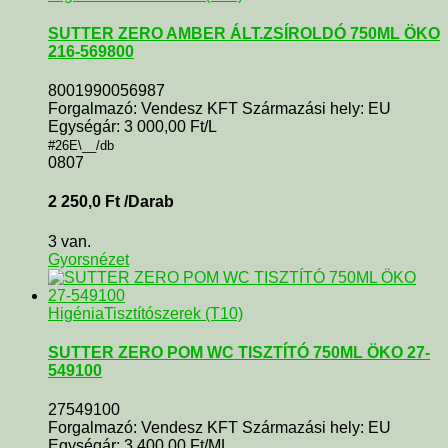
SUTTER ZERO AMBER ÁLT.ZSÍROLDÓ 750ML ÖKO
216-569800
8001990056987
Forgalmazó: Vendesz KFT Származási hely: EU
Egységár: 3 000,00 Ft/L
#26E\__/db
0807
2 250,0
Ft
/Darab
3 van.
Gyorsnézet
Higénia
Tisztítószerek (T10)
SUTTER ZERO POM WC TISZTÍTÓ 750ML ÖKO 27-
549100
27549100
Forgalmazó: Vendesz KFT Származási hely: EU
Egységár: 3 400,00 Ft/ML