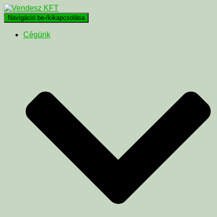
Navigáció be-/kikapcsolása
Cégünk