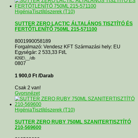
Higénia
Tisztítószerek (T10)
SUTTER ZERO LACTIC ÁLTALÁNOS TISZTÍTÓ ÉS
FERTŐTLENÍTŐ 750ML 215-571100
8001990058189
Forgalmazó: Vendesz KFT Származási hely: EU
Egységár: 2 533,33 Ft/L
#26E\__/db
0807
1 900,0
Ft
/Darab
Csak 2 van!
Gyorsnézet
Higénia
Tisztítószerek (T10)
SUTTER ZERO RUBY 750ML SZANITERTISZTÍTÓ
210-569600