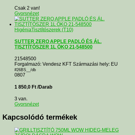
Csak 2 van!
Gyorsnézet
Higénia
Tisztítószerek (T10)
SUTTER ZERO APPLE PADLÓ ÉS ÁL.
TISZTÍTÓSZER 1L ÖKO 21-548500
21548500
Forgalmazó: Vendesz KFT Származási hely: EU
#26BS__/db
0807
1 850,0
Ft
/Darab
3 van.
Gyorsnézet
Kapcsolódó termékek