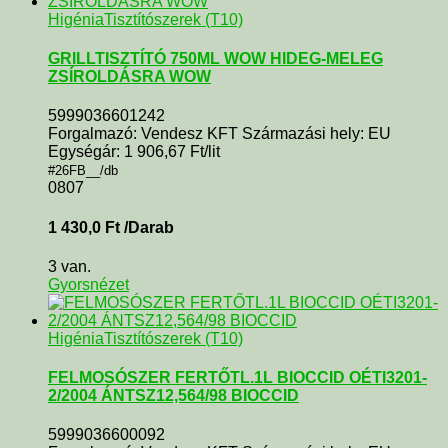
Higénia
Tisztítószerek (T10)
GRILLTISZTÍTÓ 750ML WOW HIDEG-MELEG
ZSÍROLDÁSRA WOW
5999036601242
Forgalmazó: Vendesz KFT Származási hely: EU
Egységár: 1 906,67 Ft/lit
#26FB__/db
0807
1 430,0
Ft
/Darab
3 van.
Gyorsnézet
Higénia
Tisztítószerek (T10)
FELMOSÓSZER FERTŐTL.1L BIOCCID OÉTI3201-
2/2004 ÁNTSZ12,564/98 BIOCCID
5999036600092