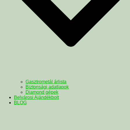
Gasztrometál árlista
Biztonsági adatlapok
Diamond gépek
Belvárosi Ajándékbolt
BLOG