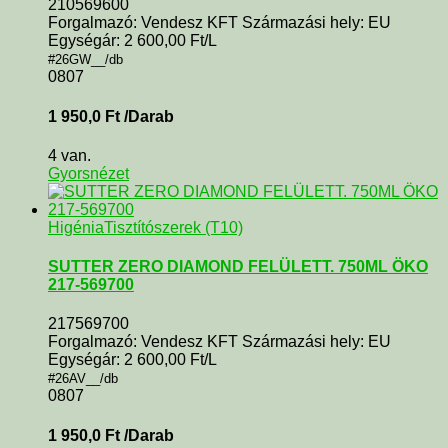
210569600
Forgalmazó: Vendesz KFT Származási hely: EU
Egységár: 2 600,00 Ft/L
#26GW__/db
0807
1 950,0
Ft
/Darab
4 van.
Gyorsnézet
Higénia
Tisztítószerek (T10)
SUTTER ZERO DIAMOND FELÜLETT. 750ML ÖKO
217-569700
217569700
Forgalmazó: Vendesz KFT Származási hely: EU
Egységár: 2 600,00 Ft/L
#26AV__/db
0807
1 950,0
Ft
/Darab