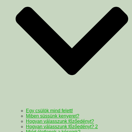
Egy csülök mind felett!
Miben süssünk kenyeret?
Hogyan válasszunk főzőedényt?
Hogyan válasszunk főzőedényt? 2
Miért életlenek a késeink?