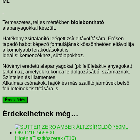
ML
Természetes, teljes mértékben
biolebontható
alapanyagokkal készült.
Hatékony zsirtalanító leégett zsír eltávolítására. Erősen
tapadó habot képező formulájának köszönhetően eltávolítja
a komolyabb lerakódásokat is.
Ideális: kemencékhez, sütőlapokhoz.
Növényi eredetű alapanyagokat (pl: felületaktív anyagokat)
tartalmaz, amelyek kukorica feldolgozásából származnak.
Színtelen és illatmentes.
Alkalmas csónakok, hajók és más szállító járművek belső
felületeinek tisztítására is.
Érdekelhetnek még…
Higénia
Tisztítószerek (T10)