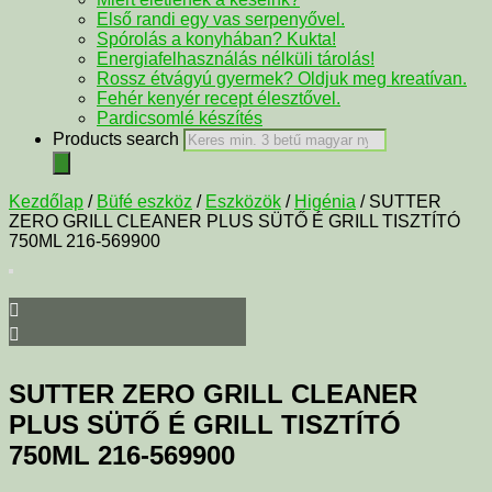
Első randi egy vas serpenyővel.
Spórolás a konyhában? Kukta!
Energiafelhasználás nélküli tárolás!
Rossz étvágyú gyermek? Oldjuk meg kreatívan.
Fehér kenyér recept élesztővel.
Pardicsomlé készítés
Products search
Kezdőlap
/
Büfé eszköz
/
Eszközök
/
Higénia
/ SUTTER
ZERO GRILL CLEANER PLUS SÜTŐ É GRILL TISZTÍTÓ
750ML 216-569900
SUTTER ZERO GRILL CLEANER
PLUS SÜTŐ É GRILL TISZTÍTÓ
750ML 216-569900