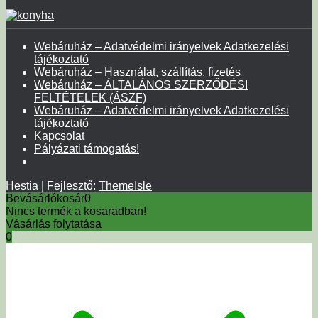
Webáruház – Adatvédelmi irányelvek Adatkezelési
tájékoztató
Webáruház – Használat, szállítás, fizetés
Webáruház – ÁLTALÁNOS SZERZŐDÉSI
FELTÉTELEK (ÁSZF)
Webáruház – Adatvédelmi irányelvek Adatkezelési
tájékoztató
Kapcsolat
Pályázati támogatás!
Hestia | Fejlesztő:
ThemeIsle
Bevásárlókosár
0
Nincs termék a kosaradban!
Vásárlás folytatása
0