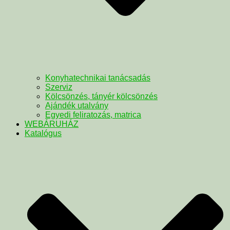
Konyhatechnikai tanácsadás
Szerviz
Kölcsönzés, tányér kölcsönzés
Ajándék utalvány
Egyedi feliratozás, matrica
WEBÁRUHÁZ
Katalógus