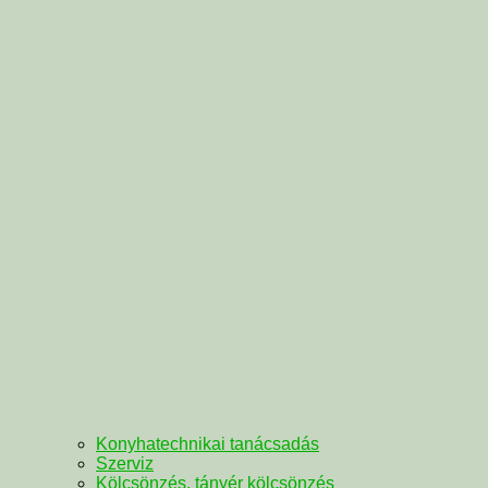
Konyhatechnikai tanácsadás
Szerviz
Kölcsönzés, tányér kölcsönzés