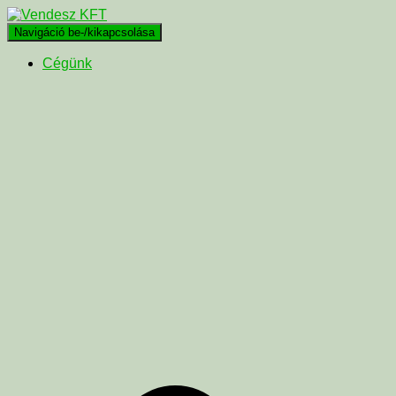
Navigáció be-/kikapcsolása
Cégünk