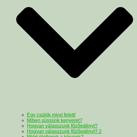
Egy csülök mind felett!
Miben süssünk kenyeret?
Hogyan válasszunk főzőedényt?
Hogyan válasszunk főzőedényt? 2
Miért életlenek a késeink?