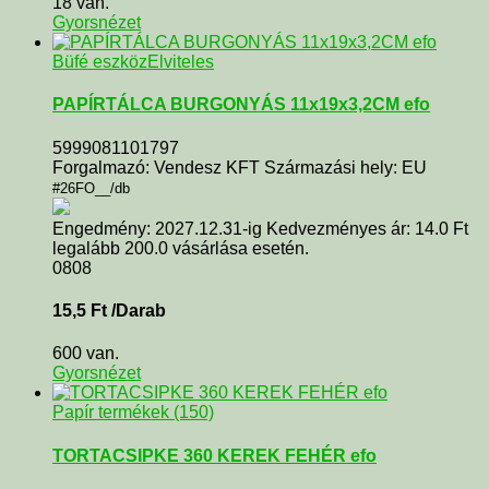
18 van.
Gyorsnézet
Büfé eszköz
Elviteles
PAPÍRTÁLCA BURGONYÁS 11x19x3,2CM efo
5999081101797
Forgalmazó: Vendesz KFT Származási hely: EU
#26FO__/db
Engedmény: 2027.12.31-ig Kedvezményes ár: 14.0 Ft
legalább 200.0 vásárlása esetén.
0808
15,5
Ft
/Darab
600 van.
Gyorsnézet
Papír termékek (150)
TORTACSIPKE 360 KEREK FEHÉR efo