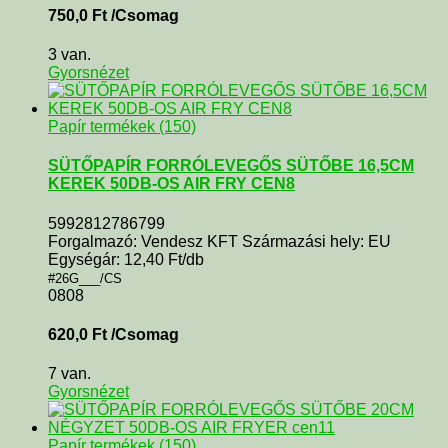
750,0
Ft
/Csomag
3 van.
Gyorsnézet
Papír termékek (150)
SÜTŐPAPÍR FORRÓLEVEGŐS SÜTŐBE 16,5CM
KEREK 50DB-OS AIR FRY CEN8
5992812786799
Forgalmazó: Vendesz KFT Származási hely: EU
Egységár: 12,40 Ft/db
#26G___/CS
0808
620,0
Ft
/Csomag
7 van.
Gyorsnézet
Papír termékek (150)