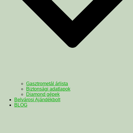
Gasztrometál árlista
Biztonsági adatlapok
Diamond gépek
Belvárosi Ajándékbolt
BLOG