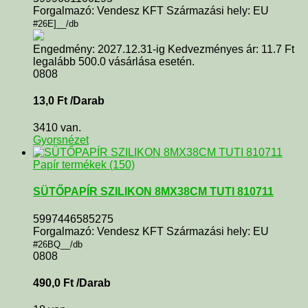
Forgalmazó: Vendesz KFT Származási hely: EU
#26E]__/db
Engedmény: 2027.12.31-ig Kedvezményes ár: 11.7 Ft
legalább 500.0 vásárlása esetén.
0808
13,0
Ft
/Darab
3410 van.
Gyorsnézet
Papír termékek (150)
SÜTŐPAPÍR SZILIKON 8MX38CM TUTI 810711
5997446585275
Forgalmazó: Vendesz KFT Származási hely: EU
#26BQ__/db
0808
490,0
Ft
/Darab