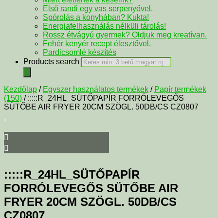
Első randi egy vas serpenyővel.
Spórolás a konyhában? Kukta!
Energiafelhasználás nélküli tárolás!
Rossz étvágyú gyermek? Oldjuk meg kreatívan.
Fehér kenyér recept élesztővel.
Pardicsomlé készítés
Products search
Kezdőlap
/
Egyszer használatos termékek
/
Papír termékek
(150)
/ :::::R_24HL_SÜTŐPAPÍR FORRÓLEVEGŐS
SÜTŐBE AIR FRYER 20CM SZÖGL. 50DB/CS CZ0807
:::::R_24HL_SÜTŐPAPÍR
FORRÓLEVEGŐS SÜTŐBE AIR
FRYER 20CM SZÖGL. 50DB/CS
CZ0807