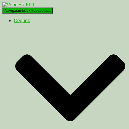
Navigáció be-/kikapcsolása
Cégünk