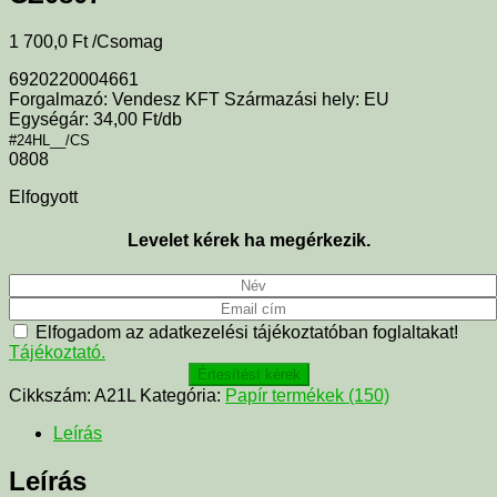
1 700,0
Ft
/Csomag
6920220004661
Forgalmazó: Vendesz KFT Származási hely: EU
Egységár: 34,00 Ft/db
#24HL__/CS
0808
Elfogyott
Levelet kérek ha megérkezik.
Elfogadom az adatkezelési tájékoztatóban foglaltakat!
Tájékoztató.
Értesítést kérek
Cikkszám:
A21L
Kategória:
Papír termékek (150)
Leírás
Leírás