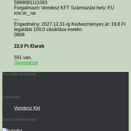
5999081111093
Forgalmazó: Vendesz KFT Származási hely: EU
#26CW__/db
Engedmény: 2027.12.31-ig Kedvezményes ár: 19.8 Ft
legalább 100.0 vásárlása esetén.
0808
22,0
Ft
/Darab
591 van.
Gyorsnézet
Porcelán termékek
Facebook
Vendesz Kkt
Ipari berendezések