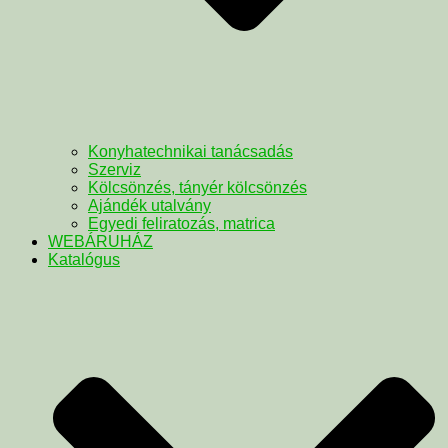
Konyhatechnikai tanácsadás
Szerviz
Kölcsönzés, tányér kölcsönzés
Ajándék utalvány
Egyedi feliratozás, matrica
WEBÁRUHÁZ
Katalógus