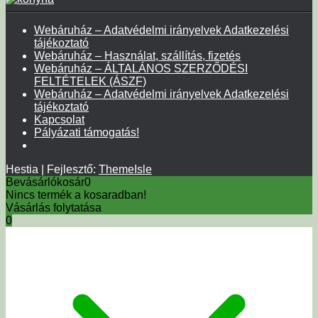
Webáruház – Adatvédelmi irányelvek Adatkezelési
tájékoztató
Webáruház – Használat, szállítás, fizetés
Webáruház – ÁLTALÁNOS SZERZŐDÉSI
FELTÉTELEK (ÁSZF)
Webáruház – Adatvédelmi irányelvek Adatkezelési
tájékoztató
Kapcsolat
Pályázati támogatás!
Hestia | Fejlesztő:
ThemeIsle
Bevásárlókosár
0
Nincs termék a kosaradban!
Vásárlás folytatása
0