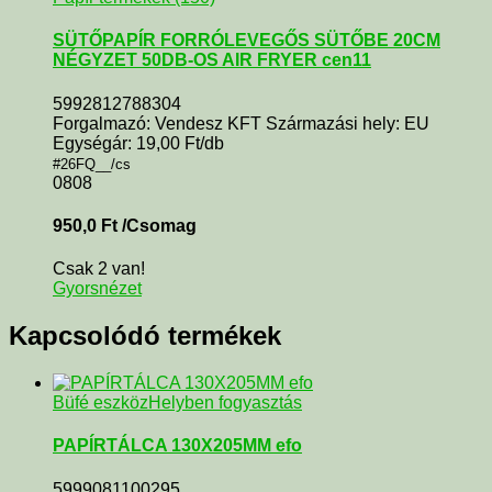
SÜTŐPAPÍR FORRÓLEVEGŐS SÜTŐBE 20CM
NÉGYZET 50DB-OS AIR FRYER cen11
5992812788304
Forgalmazó: Vendesz KFT Származási hely: EU
Egységár: 19,00 Ft/db
#26FQ__/cs
0808
950,0
Ft
/Csomag
Csak 2 van!
Gyorsnézet
Kapcsolódó termékek
Büfé eszköz
Helyben fogyasztás
PAPÍRTÁLCA 130X205MM efo
5999081100295