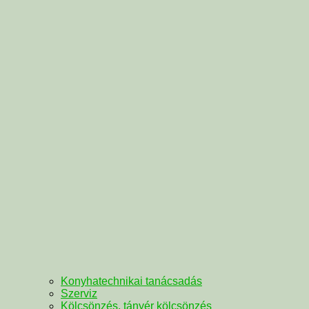
Konyhatechnikai tanácsadás
Szerviz
Kölcsönzés, tányér kölcsönzés