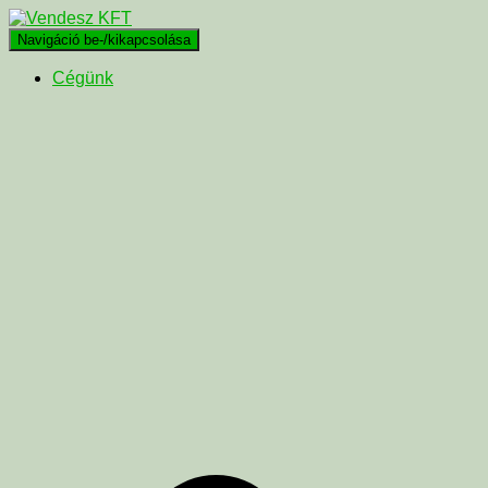
Navigáció be-/kikapcsolása
Cégünk