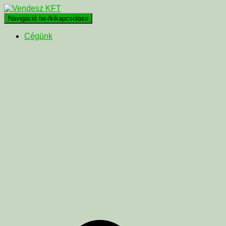
Navigáció be-/kikapcsolása
Cégünk