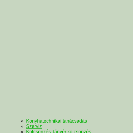
Konyhatechnikai tanácsadás
Szerviz
Kölcsönzés, tányér kölcsönzés