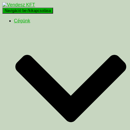
Navigáció be-/kikapcsolása
Cégünk