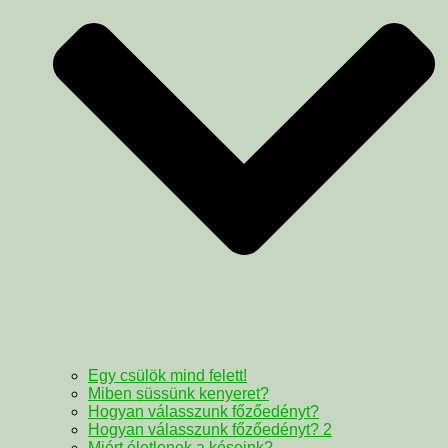
Egy csülök mind felett!
Miben süssünk kenyeret?
Hogyan válasszunk főzőedényt?
Hogyan válasszunk főzőedényt? 2
Miért életlenek a késeink?