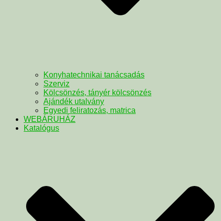
Konyhatechnikai tanácsadás
Szerviz
Kölcsönzés, tányér kölcsönzés
Ajándék utalvány
Egyedi feliratozás, matrica
WEBÁRUHÁZ
Katalógus