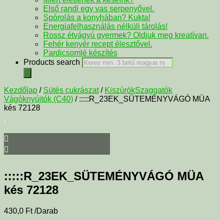
Első randi egy vas serpenyővel.
Spórolás a konyhában? Kukta!
Energiafelhasználás nélküli tárolás!
Rossz étvágyú gyermek? Oldjuk meg kreatívan.
Fehér kenyér recept élesztővel.
Pardicsomlé készítés
Products search
Kezdőlap
/
Sütés cukrászat
/
KiszúrókSzaggatók
Vágóknyújtók (C40)
/ :::::R_23EK_SÜTEMÉNYVÁGÓ MÜA
kés 72128
:::::R_23EK_SÜTEMÉNYVÁGÓ MÜA
kés 72128
430,0
Ft
/Darab