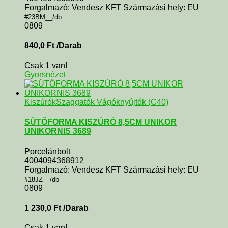
Forgalmazó: Vendesz KFT Származási hely: EU
#23BM__/db
0809
840,0
Ft
/Darab
Csak 1 van!
Gyorsnézet
KiszúrókSzaggatók Vágóknyújtók (C40)
SÜTŐFORMA KISZÚRÓ 8,5CM UNIKOR
UNIKORNIS 3689
Porcelánbolt
4004094368912
Forgalmazó: Vendesz KFT Származási hely: EU
#18JZ__/db
0809
1 230,0
Ft
/Darab
Csak 1 van!