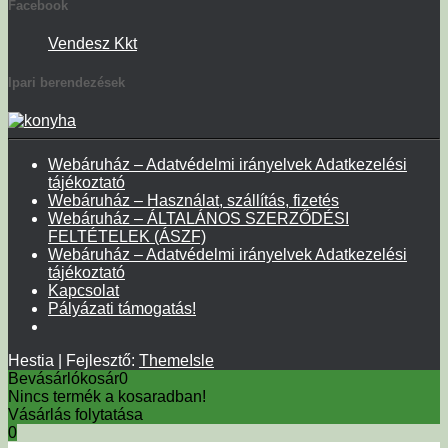
Facebook
Vendesz Kkt
Ipari berendezések
Webáruház – Adatvédelmi irányelvek Adatkezelési
tájékoztató
Webáruház – Használat, szállítás, fizetés
Webáruház – ÁLTALÁNOS SZERZŐDÉSI
FELTÉTELEK (ÁSZF)
Webáruház – Adatvédelmi irányelvek Adatkezelési
tájékoztató
Kapcsolat
Pályázati támogatás!
Hestia | Fejlesztő:
ThemeIsle
Bevásárlókosár
0
Nincs termék a kosaradban!
Vásárlás folytatása
0