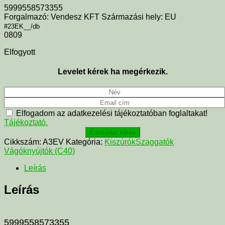
5999558573355
Forgalmazó: Vendesz KFT Származási hely: EU
#23EK__/db
0809
Elfogyott
Levelet kérek ha megérkezik.
Elfogadom az adatkezelési tájékoztatóban foglaltakat!
Tájékoztató.
Értesítést kérek
Cikkszám:
A3EV
Kategória:
KiszúrókSzaggatók
Vágóknyújtók (C40)
Leírás
Leírás
5999558573355