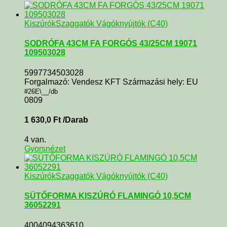
KiszúrókSzaggatók Vágóknyújtók (C40)
SODRÓFA 43CM FA FORGÓS 43/25CM 19071
109503028
5997734503028
Forgalmazó: Vendesz KFT Származási hely: EU
#26E\__/db
0809
1 630,0
Ft
/Darab
4 van.
Gyorsnézet
KiszúrókSzaggatók Vágóknyújtók (C40)
SÜTŐFORMA KISZÚRÓ FLAMINGÓ 10,5CM
36052291
4004094363610