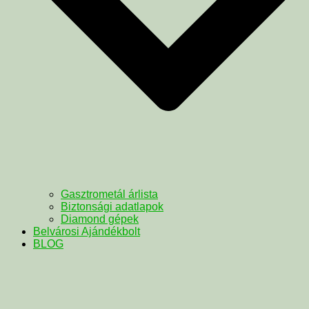
Gasztrometál árlista
Biztonsági adatlapok
Diamond gépek
Belvárosi Ajándékbolt
BLOG