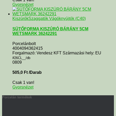
Gyorsnézet
KiszúrókSzaggatók Vágóknyújtók (C40)
SÜTŐFORMA KISZÚRÓ BÁRÁNY 5CM
WETSMARK 36242291
Porcelánbolt
4004094362415
Forgalmazó: Vendesz KFT Származási hely: EU
#26CL__/db
0809
505,0
Ft
/Darab
Csak 1 van!
Gyorsnézet
Porcelán termékek