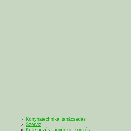
Konyhatechnikai tanácsadás
Szerviz
Kölcsönzés, tányér kölcsönzés