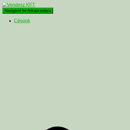
Navigáció be-/kikapcsolása
Cégünk