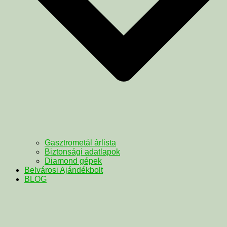
Gasztrometál árlista
Biztonsági adatlapok
Diamond gépek
Belvárosi Ajándékbolt
BLOG