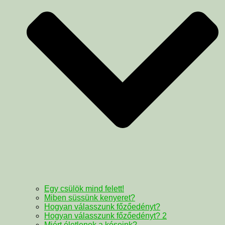
Egy csülök mind felett!
Miben süssünk kenyeret?
Hogyan válasszunk főzőedényt?
Hogyan válasszunk főzőedényt? 2
Miért életlenek a késeink?