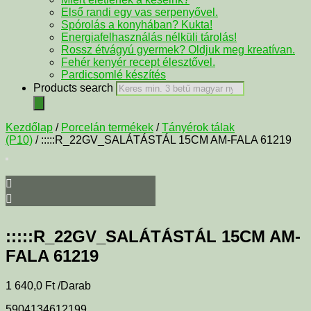
Első randi egy vas serpenyővel.
Spórolás a konyhában? Kukta!
Energiafelhasználás nélküli tárolás!
Rossz étvágyú gyermek? Oldjuk meg kreatívan.
Fehér kenyér recept élesztővel.
Pardicsomlé készítés
Products search
Kezdőlap
/
Porcelán termékek
/
Tányérok tálak
(P10)
/ :::::R_22GV_SALÁTÁSTÁL 15CM AM-FALA 61219
:::::R_22GV_SALÁTÁSTÁL 15CM AM-
FALA 61219
1 640,0
Ft
/Darab
5904134612199