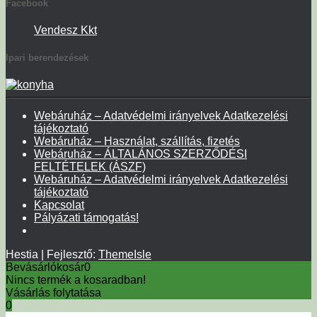
Facebook
Vendesz Kkt
Ipari berendezések
Webáruház – Adatvédelmi irányelvek Adatkezelési
tájékoztató
Webáruház – Használat, szállítás, fizetés
Webáruház – ÁLTALÁNOS SZERZŐDÉSI
FELTÉTELEK (ÁSZF)
Webáruház – Adatvédelmi irányelvek Adatkezelési
tájékoztató
Kapcsolat
Pályázati támogatás!
Hestia | Fejlesztő:
ThemeIsle
Bevásárlókosár
0
Nincs termék a kosaradban!
Vásárlás folytatása
0