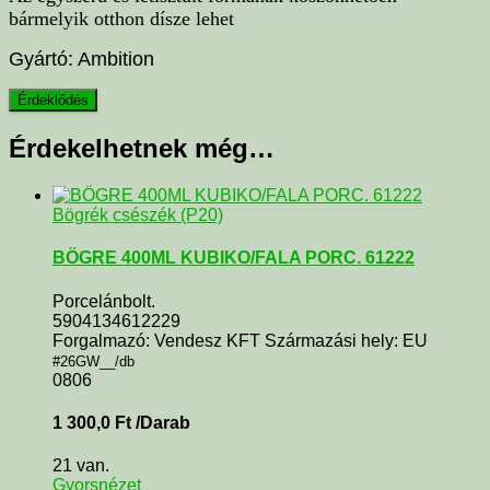
bármelyik otthon dísze lehet
Gyártó: Ambition
Érdekelhetnek még…
Bögrék csészék (P20)
BÖGRE 400ML KUBIKO/FALA PORC. 61222
Porcelánbolt.
5904134612229
Forgalmazó: Vendesz KFT Származási hely: EU
#26GW__/db
0806
1 300,0
Ft
/Darab
21 van.
Gyorsnézet