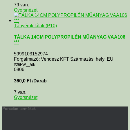
79 van.
Gyorsnézet
Tányérok tálak (P10)
TÁLKA 14CM POLYPROPILÉN MŰANYAG VAA106
***
5999103152974
Forgalmazó: Vendesz KFT Származási hely: EU
#26FW__/db
0806
360,0
Ft
/Darab
7 van.
Gyorsnézet
Porcelán termékek