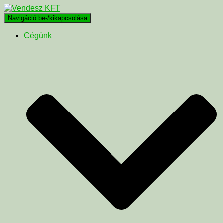
Navigáció be-/kikapcsolása
Cégünk