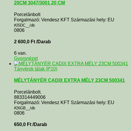
20CM 3047/3001 20 CM
Porcelánbolt
Forgalmazó: Vendesz KFT Származási hely: EU
#25DC__/db
0806
2 600,0
Ft
/Darab
6 van.
Gyorsnézet
Tányérok tálak (P10)
MÉLYTÁNYÉR CADIX EXTRA MÉLY 23CM 500341
Porcelánbolt.
883314449006
Forgalmazó: Vendesz KFT Származási hely: EU
#26GB__/db
0806
650,0
Ft
/Darab