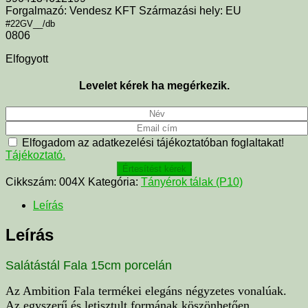
Forgalmazó: Vendesz KFT Származási hely: EU
#22GV__/db
0806
Elfogyott
Levelet kérek ha megérkezik.
Elfogadom az adatkezelési tájékoztatóban foglaltakat!
Tájékoztató.
Értesítést kérek
Cikkszám:
004X
Kategória:
Tányérok tálak (P10)
Leírás
Leírás
Salátástál Fala 15cm porcelán
Az Ambition Fala termékei elegáns négyzetes vonalúak.
Az egyszerű és letisztult formának köszönhetően