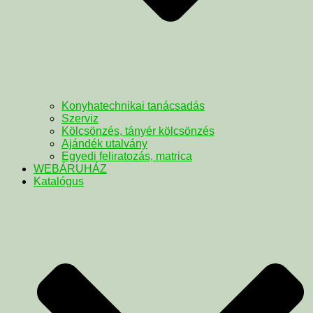
Konyhatechnikai tanácsadás
Szerviz
Kölcsönzés, tányér kölcsönzés
Ajándék utalvány
Egyedi feliratozás, matrica
WEBÁRUHÁZ
Katalógus