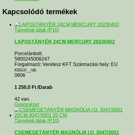
Kapcsolódó termékek
Tányérok tálak (P10)
LAPOSTÁNYÉR 24CM MERCURY 20230402
Porcelánbolt.
5900245006247
Forgalmazó: Vendesz KFT Származási hely: EU
#26GX__/db
0806
1 250,0
Ft
/Darab
42 van.
Gyorsnézet
Tányérok tálak (P10)
CSEMEGETÁNYÉR MAGNÓLIA I.O. 3047/3001