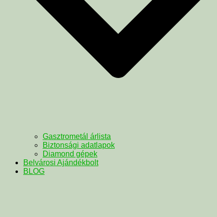
Gasztrometál árlista
Biztonsági adatlapok
Diamond gépek
Belvárosi Ajándékbolt
BLOG