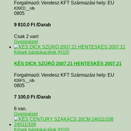
Forgalmazó: Vendesz KFT Származási hely: EU
#26ED__/db
0805
9 810,0
Ft
/Darab
Csak 2 van!
Gyorsnézet
Kések bárdokacélok (H10)
KÉS DICK SZÚRÓ 2007.21 HENTESKÉS 2007.21
Forgalmazó: Vendesz KFT Származási hely: EU
#26FS__/db
0805
7 100,0
Ft
/Darab
6 van.
Gyorsnézet
Kések bárdokacélok (H10)