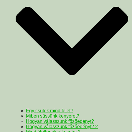
Egy csülök mind felett!
Miben süssünk kenyeret?
Hogyan válasszunk főzőedényt?
Hogyan válasszunk főzőedényt? 2
Miért életlenek a késeink?