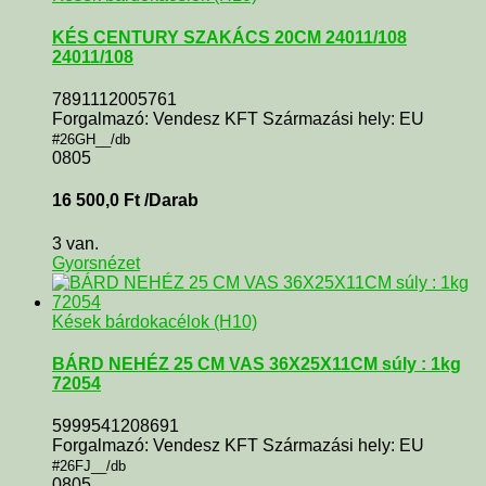
KÉS CENTURY SZAKÁCS 20CM 24011/108
24011/108
7891112005761
Forgalmazó: Vendesz KFT Származási hely: EU
#26GH__/db
0805
16 500,0
Ft
/Darab
3 van.
Gyorsnézet
Kések bárdokacélok (H10)
BÁRD NEHÉZ 25 CM VAS 36X25X11CM súly : 1kg
72054
5999541208691
Forgalmazó: Vendesz KFT Származási hely: EU
#26FJ__/db
0805