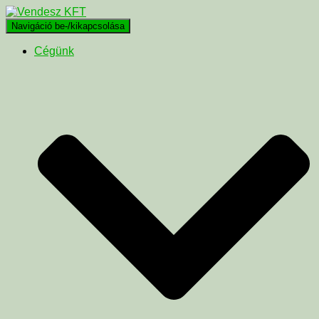
Navigáció be-/kikapcsolása
Cégünk