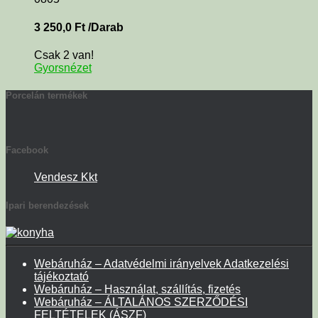
3 250,0
Ft
/Darab
Csak 2 van!
Gyorsnézet
Porcelán termékek
Facebook
Vendesz Kkt
Ipari berendezések
Webáruház – Adatvédelmi irányelvek Adatkezelési
tájékoztató
Webáruház – Használat, szállítás, fizetés
Webáruház – ÁLTALÁNOS SZERZŐDÉSI
FELTÉTELEK (ÁSZF)