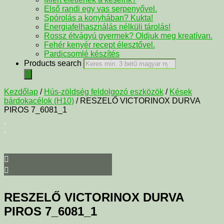
Első randi egy vas serpenyővel.
Spórolás a konyhában? Kukta!
Energiafelhasználás nélküli tárolás!
Rossz étvágyú gyermek? Oldjuk meg kreatívan.
Fehér kenyér recept élesztővel.
Pardicsomlé készítés
Products search
Kezdőlap
/
Hús-zöldség feldolgozó eszközök
/
Kések
bárdokacélok (H10)
/ RESZELŐ VICTORINOX DURVA
PIROS 7_6081_1
RESZELŐ VICTORINOX DURVA
PIROS 7_6081_1