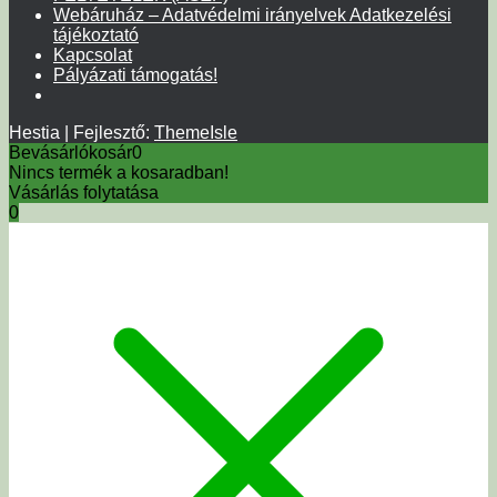
Webáruház – Adatvédelmi irányelvek Adatkezelési
tájékoztató
Kapcsolat
Pályázati támogatás!
Hestia | Fejlesztő:
ThemeIsle
Bevásárlókosár
0
Nincs termék a kosaradban!
Vásárlás folytatása
0