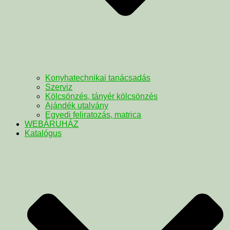
Konyhatechnikai tanácsadás
Szerviz
Kölcsönzés, tányér kölcsönzés
Ajándék utalvány
Egyedi feliratozás, matrica
WEBÁRUHÁZ
Katalógus