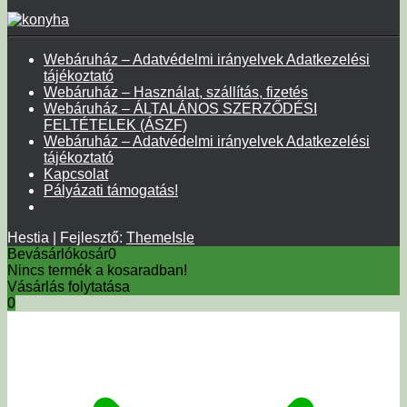
Webáruház – Adatvédelmi irányelvek Adatkezelési
tájékoztató
Webáruház – Használat, szállítás, fizetés
Webáruház – ÁLTALÁNOS SZERZŐDÉSI
FELTÉTELEK (ÁSZF)
Webáruház – Adatvédelmi irányelvek Adatkezelési
tájékoztató
Kapcsolat
Pályázati támogatás!
Hestia | Fejlesztő:
ThemeIsle
Bevásárlókosár
0
Nincs termék a kosaradban!
Vásárlás folytatása
0