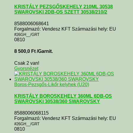
KRISTÁLY PEZSGŐSKEHELY 210ML 30538
SWAROVSKI 2DB-OS SZETT 30538/210/2
8588006068641
Forgalmazó: Vendesz KFT Származási hely: EU
#26GH__/GRT
0810
8 500,0
Ft
/Garnit.
Csak 2 van!
Gyorsnézet
Boros-Pezsgős-Likőr kelyhek (U20)
KRISTÁLY BOROSKEHELY 360ML 6DB-OS
SWAROVSKI 30538/360 SWAROVSKY
8588006068115
Forgalmazó: Vendesz KFT Származási hely: EU
#26GH__/GRT
0810