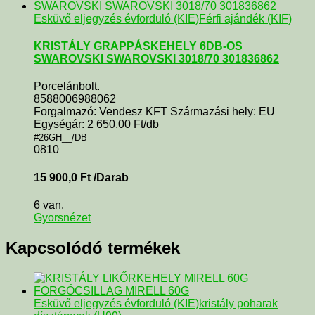
Esküvő eljegyzés évforduló (KIE)
Férfi ajándék (KIF)
KRISTÁLY GRAPPÁSKEHELY 6DB-OS
SWAROVSKI SWAROVSKI 3018/70 301836862
Porcelánbolt.
8588006988062
Forgalmazó: Vendesz KFT Származási hely: EU
Egységár: 2 650,00 Ft/db
#26GH__/DB
0810
15 900,0
Ft
/Darab
6 van.
Gyorsnézet
Kapcsolódó termékek
Esküvő eljegyzés évforduló (KIE)
kristály poharak