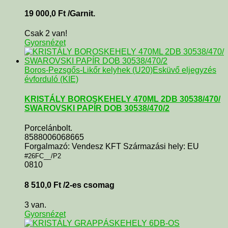
19 000,0
Ft
/Garnit.
Csak 2 van!
Gyorsnézet
Boros-Pezsgős-Likőr kelyhek (U20)
Esküvő eljegyzés
évforduló (KIE)
KRISTÁLY BOROSKEHELY 470ML 2DB 30538/470/
SWAROVSKI PAPÍR DOB 30538/470/2
Porcelánbolt.
8588006068665
Forgalmazó: Vendesz KFT Származási hely: EU
#26FC__/P2
0810
8 510,0
Ft
/2-es csomag
3 van.
Gyorsnézet