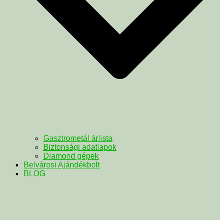
Gasztrometál árlista
Biztonsági adatlapok
Diamond gépek
Belvárosi Ajándékbolt
BLOG