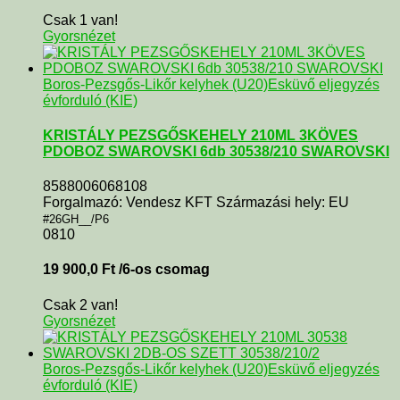
Csak 1 van!
Gyorsnézet
Boros-Pezsgős-Likőr kelyhek (U20)
Esküvő eljegyzés
évforduló (KIE)
KRISTÁLY PEZSGŐSKEHELY 210ML 3KÖVES
PDOBOZ SWAROVSKI 6db 30538/210 SWAROVSKI
8588006068108
Forgalmazó: Vendesz KFT Származási hely: EU
#26GH__/P6
0810
19 900,0
Ft
/6-os csomag
Csak 2 van!
Gyorsnézet
Boros-Pezsgős-Likőr kelyhek (U20)
Esküvő eljegyzés
évforduló (KIE)