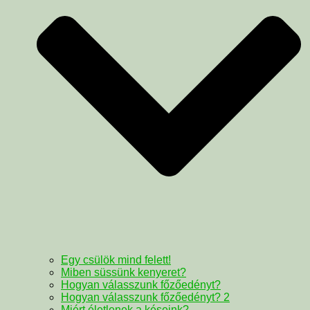
Egy csülök mind felett!
Miben süssünk kenyeret?
Hogyan válasszunk főzőedényt?
Hogyan válasszunk főzőedényt? 2
Miért életlenek a késeink?