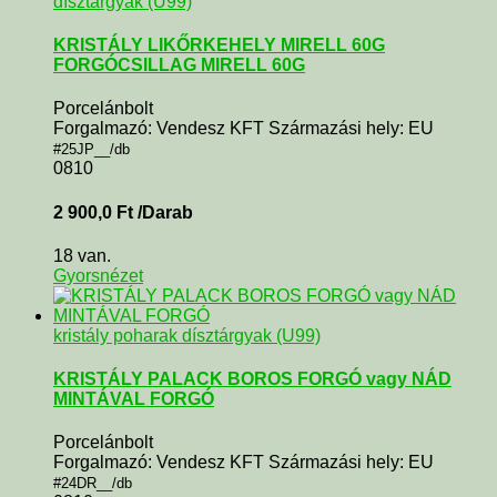
dísztárgyak (U99)
KRISTÁLY LIKŐRKEHELY MIRELL 60G
FORGÓCSILLAG MIRELL 60G
Porcelánbolt
Forgalmazó: Vendesz KFT Származási hely: EU
#25JP__/db
0810
2 900,0
Ft
/Darab
18 van.
Gyorsnézet
kristály poharak dísztárgyak (U99)
KRISTÁLY PALACK BOROS FORGÓ vagy NÁD
MINTÁVAL FORGÓ
Porcelánbolt
Forgalmazó: Vendesz KFT Származási hely: EU
#24DR__/db