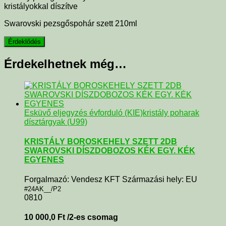
kristályokkal díszítve
Swarovski pezsgőspohár szett 210ml
Érdekelhetnek még…
Esküvő eljegyzés évforduló (KIE)
kristály poharak
dísztárgyak (U99)
KRISTÁLY BOROSKEHELY SZETT 2DB
SWAROVSKI DÍSZDOBOZOS KÉK EGY. KÉK
EGYENES
Forgalmazó: Vendesz KFT Származási hely: EU
#24AK__/P2
0810
10 000,0
Ft
/2-es csomag