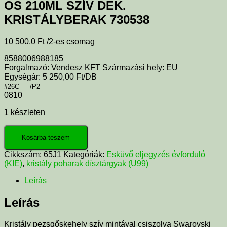
OS 210ML SZÍV DEK.
KRISTÁLYBERAK 730538
10 500,0
Ft
/2-es csomag
8588006988185
Forgalmazó: Vendesz KFT Származási hely: EU
Egységár: 5 250,00 Ft/DB
#26C___/P2
0810
1 készleten
Kosárba teszem
Cikkszám:
65J1
Kategóriák:
Esküvő eljegyzés évforduló
(KIE)
,
kristály poharak dísztárgyak (U99)
Leírás
Leírás
Kristály pezsgőskehely szív mintával csiszolva Swarovski