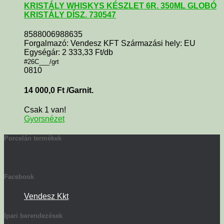
KRISTÁLY WHISKYS KÉSZLET 6R. 350ML GLOBÓ
KRISTÁLY DÍSZ. 730547
8588006988635
Forgalmazó: Vendesz KFT Származási hely: EU
Egységár: 2 333,33 Ft/db
#26C___/grt
0810
14 000,0
Ft
/Garnit.
Csak 1 van!
Gyorsnézet
Porcelán termékek
Facebook
Vendesz Kkt
Ipari berendezések