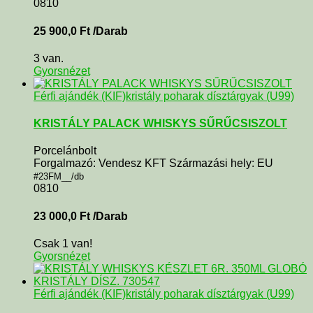
0810
25 900,0
Ft
/Darab
3 van.
Gyorsnézet
Férfi ajándék (KIF)
kristály poharak dísztárgyak (U99)
KRISTÁLY PALACK WHISKYS SŰRŰCSISZOLT
Porcelánbolt
Forgalmazó: Vendesz KFT Származási hely: EU
#23FM__/db
0810
23 000,0
Ft
/Darab
Csak 1 van!
Gyorsnézet
Férfi ajándék (KIF)
kristály poharak dísztárgyak (U99)