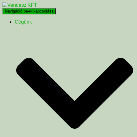
Navigáció be-/kikapcsolása
Cégünk