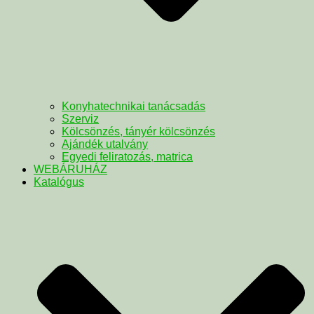
Konyhatechnikai tanácsadás
Szerviz
Kölcsönzés, tányér kölcsönzés
Ajándék utalvány
Egyedi feliratozás, matrica
WEBÁRUHÁZ
Katalógus