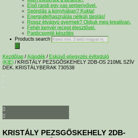
Első randi egy vas serpenyővel.
Spórolás a konyhában? Kukta!
Energiafelhasználás nélküli tárolás!
Rossz étvágyú gyermek? Oldjuk meg kreatívan.
Fehér kenyér recept élesztővel.
Pardicsomlé készítés
Products search
Kezdőlap
/
Ajándék
/
Esküvő eljegyzés évforduló
(KIE)
/ KRISTÁLY PEZSGŐSKEHELY 2DB-OS 210ML SZÍV
DEK. KRISTÁLYBERAK 730538
KRISTÁLY PEZSGŐSKEHELY 2DB-