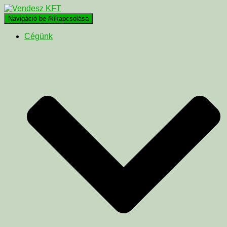
Navigáció be-/kikapcsolása
Cégünk