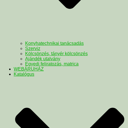
Konyhatechnikai tanácsadás
Szerviz
Kölcsönzés, tányér kölcsönzés
Ajándék utalvány
Egyedi feliratozás, matrica
WEBÁRUHÁZ
Katalógus