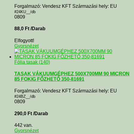
Forgalmazó: Vendesz KFT Származási hely: EU
#24KU__/db
0809
88,0
Ft
/Darab
Elfogyott!
Gyorsnézet
Fólia tasak (140)
TASAK VÁKUUMGÉPHEZ 500X700MM 90 MICRON
85 FOKIG FŐZHETŐ 350-81691
Forgalmazó: Vendesz KFT Származási hely: EU
#24BZ__/db
0809
290,0
Ft
/Darab
442 van.
Gyorsnézet