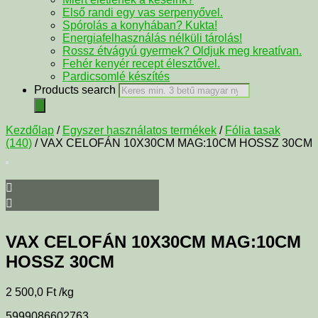
Első randi egy vas serpenyővel.
Spórolás a konyhában? Kukta!
Energiafelhasználás nélküli tárolás!
Rossz étvágyú gyermek? Oldjuk meg kreatívan.
Fehér kenyér recept élesztővel.
Pardicsomlé készítés
Products search
Kezdőlap
/
Egyszer használatos termékek
/
Fólia tasak
(140)
/ VAX CELOFÁN 10X30CM MAG:10CM HOSSZ 30CM
VAX CELOFÁN 10X30CM MAG:10CM
HOSSZ 30CM
2 500,0
Ft
/kg
5999086602763