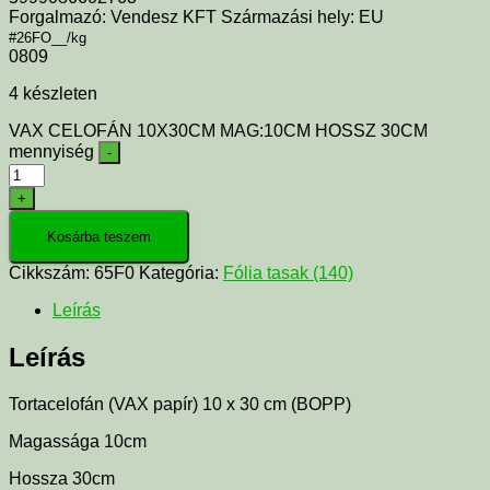
Forgalmazó: Vendesz KFT Származási hely: EU
#26FO__/kg
0809
4 készleten
VAX CELOFÁN 10X30CM MAG:10CM HOSSZ 30CM
mennyiség
-
+
Kosárba teszem
Cikkszám:
65F0
Kategória:
Fólia tasak (140)
Leírás
Leírás
Tortacelofán (VAX papír) 10 x 30 cm (BOPP)
Magassága 10cm
Hossza 30cm