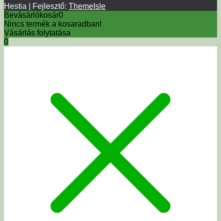
Hestia | Fejlesztő:
ThemeIsle
Bevásárlókosár
0
Nincs termék a kosaradban!
Vásárlás folytatása
0