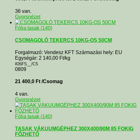
36 van.
Gyorsnézet
Fólia tasak (140)
CSOMAGOLÓ TEKERCS 10KG-OS 50CM
Forgalmazó: Vendesz KFT Származási hely: EU
Egységár: 2 140,00 Ft/kg
#26FS__/CS
0809
21 400,0
Ft
/Csomag
4 van.
Gyorsnézet
Fólia tasak (140)
TASAK VÁKUUMGÉPHEZ 300X400/90M 85 FOKIG
FŐZHETŐ