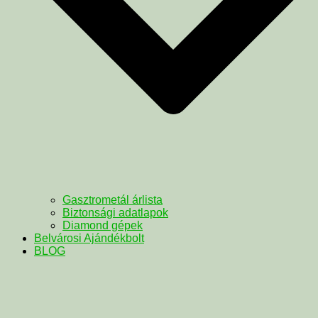
Gasztrometál árlista
Biztonsági adatlapok
Diamond gépek
Belvárosi Ajándékbolt
BLOG