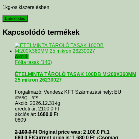
1kg-os kiszerelésben
Kapcsolódó termékek
Akció!
Fólia tasak (140)
ÉTELMINTA TÁROLÓ TASAK 100DB M:200X360MM
25 mikron 26230027
Forgalmazó: Vendesz KFT Származási hely: EU
#26BQ__/CS
Akció: 2026.12.31-ig
eredeti ár:
2100.0
Ft
akciós ár:
1680.0
Ft
0809
2 100,0
Ft
Original price was: 2 100,0 Ft.
1
680,0
Ft
Current price is: 1 680,0 Ft.
/Csomag