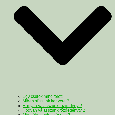
Egy csülök mind felett!
Miben süssünk kenyeret?
Hogyan válasszunk főzőedényt?
Hogyan válasszunk főzőedényt? 2
Miért életlenek a késeink?