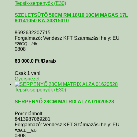
Tepsik-serpenyők (E30)
SZELETSÜTŐ 50CM RM 18/10 10CM MAGAS 17L
80141050 KA-30315010
8692632207715
Forgalmazó: Vendesz KFT Származási hely: EU
#26GQ__/db
0808
63 000,0
Ft
/Darab
Csak 1 van!
Gyorsnézet
Tepsik-serpenyők (E30)
SERPENYŐ 28CM MATRIX ALZA 01620528
Porcelánbolt.
8413987069281
Forgalmazó: Vendesz KFT Származási hely: EU
#26CE__/db
0808