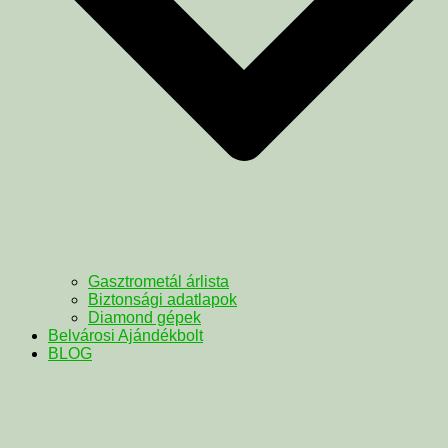
Gasztrometál árlista
Biztonsági adatlapok
Diamond gépek
Belvárosi Ajándékbolt
BLOG