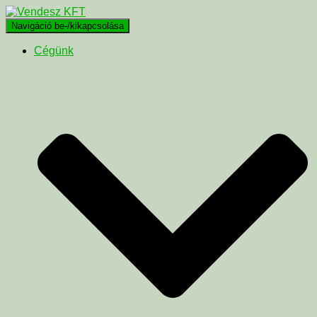
Navigáció be-/kikapcsolása
Cégünk