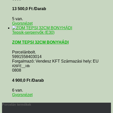
13 500,0
Ft
/Darab
5 van.
Gyorsnézet
Tepsik-serpenyők (E30)
ZOM TEPSI 32CM BONYHÁDI
Porcelánbolt.
5991558403014
Forgalmazó: Vendesz KFT Származási hely: EU
#26FE__/db
0808
4 900,0
Ft
/Darab
6 van.
Gyorsnézet
Porcelán termékek