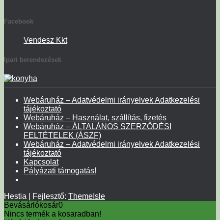
Facebook
Vendesz Kkt
Ipari berendezések
Webáruház – Adatvédelmi irányelvek Adatkezelési
tájékoztató
Webáruház – Használat, szállítás, fizetés
Webáruház – ÁLTALÁNOS SZERZŐDÉSI
FELTÉTELEK (ÁSZF)
Webáruház – Adatvédelmi irányelvek Adatkezelési
tájékoztató
Kapcsolat
Pályázati támogatás!
Hestia | Fejlesztő:
ThemeIsle
Bevásárlókosár
0
Nincs termék a kosaradban!