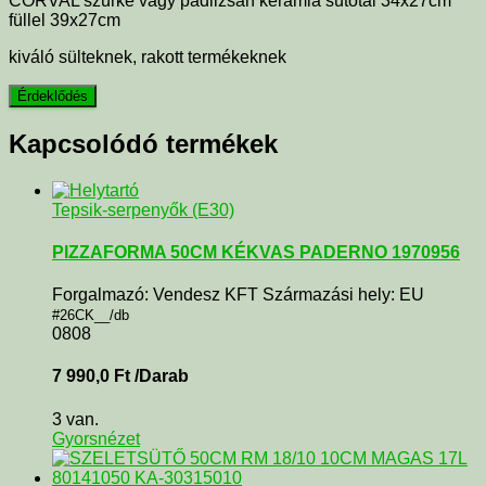
CORVAL szürke vagy padlizsán kerámia sütőtál 34x27cm
füllel 39x27cm
kiváló sülteknek, rakott termékeknek
Kapcsolódó termékek
Tepsik-serpenyők (E30)
PIZZAFORMA 50CM KÉKVAS PADERNO 1970956
Forgalmazó: Vendesz KFT Származási hely: EU
#26CK__/db
0808
7 990,0
Ft
/Darab
3 van.
Gyorsnézet