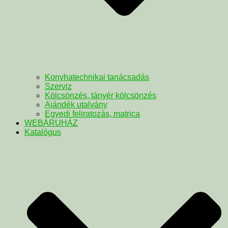
Konyhatechnikai tanácsadás
Szerviz
Kölcsönzés, tányér kölcsönzés
Ajándék utalvány
Egyedi feliratozás, matrica
WEBÁRUHÁZ
Katalógus