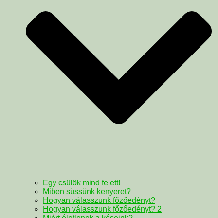
Egy csülök mind felett!
Miben süssünk kenyeret?
Hogyan válasszunk főzőedényt?
Hogyan válasszunk főzőedényt? 2
Miért életlenek a késeink?