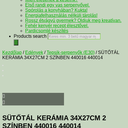
Első randi egy vas serpenyővel.
Spórolás a konyhában? Kukta!
Energiafelhasználás nélküli tárolás!
Rossz étvágyú gyermek? Oldjuk meg kreatívan.
Fehér kenyér recept élesztővel.
Pardicsomlé készítés
Products search
Kezdőlap
/
Edények
/
Tepsik-serpenyők (E30)
/ SÜTŐTÁL
KERÁMIA 34X27CM 2 SZÍNBEN 440016 440014
SÜTŐTÁL KERÁMIA 34X27CM 2
SZÍNBEN 440016 440014