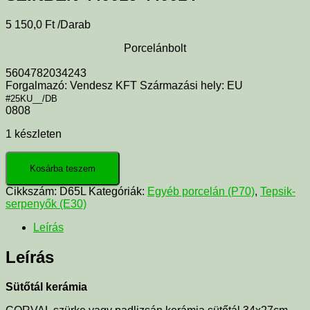
5 150,0
Ft
/Darab
Porcelánbolt
5604782034243
Forgalmazó: Vendesz KFT Származási hely: EU
#25KU__/DB
0808
1 készleten
Kosárba teszem
Cikkszám:
D65L
Kategóriák:
Egyéb porcelán (P70)
,
Tepsik-
serpenyők (E30)
Leírás
Leírás
Sütőtál kerámia