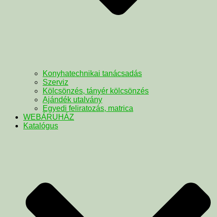
Konyhatechnikai tanácsadás
Szerviz
Kölcsönzés, tányér kölcsönzés
Ajándék utalvány
Egyedi feliratozás, matrica
WEBÁRUHÁZ
Katalógus