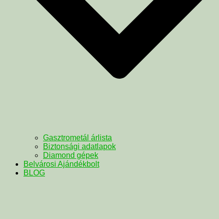
Gasztrometál árlista
Biztonsági adatlapok
Diamond gépek
Belvárosi Ajándékbolt
BLOG