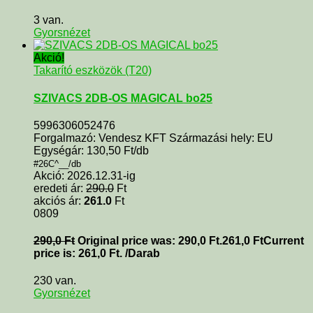
3 van.
Gyorsnézet
Akció!
Takarító eszközök (T20)
SZIVACS 2DB-OS MAGICAL bo25
5996306052476
Forgalmazó: Vendesz KFT Származási hely: EU
Egységár: 130,50 Ft/db
#26C^__/db
Akció: 2026.12.31-ig
eredeti ár:
290.0
Ft
akciós ár:
261.0
Ft
0809
290,0
Ft
Original price was: 290,0 Ft.
261,0
Ft
Current
price is: 261,0 Ft.
/Darab
230 van.
Gyorsnézet