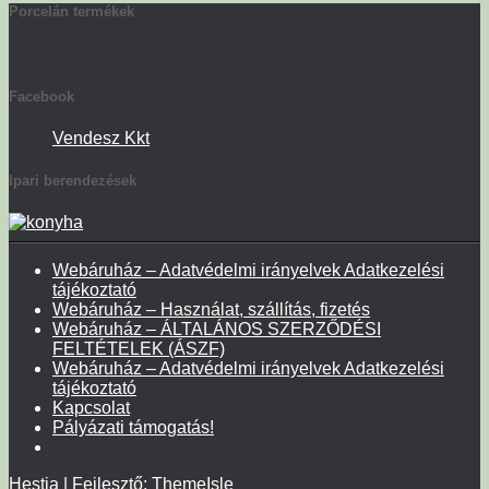
Porcelán termékek
Facebook
Vendesz Kkt
Ipari berendezések
Webáruház – Adatvédelmi irányelvek Adatkezelési
tájékoztató
Webáruház – Használat, szállítás, fizetés
Webáruház – ÁLTALÁNOS SZERZŐDÉSI
FELTÉTELEK (ÁSZF)
Webáruház – Adatvédelmi irányelvek Adatkezelési
tájékoztató
Kapcsolat
Pályázati támogatás!
Hestia | Fejlesztő:
ThemeIsle