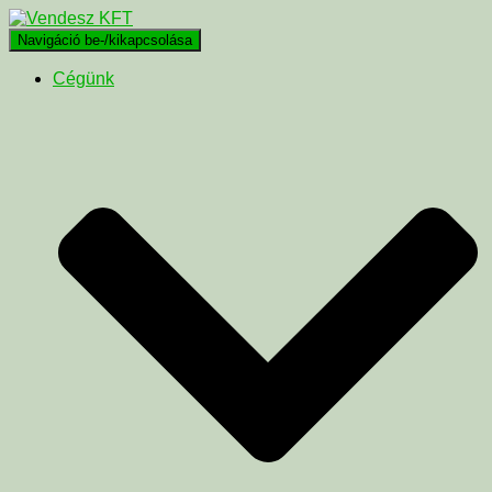
Navigáció be-/kikapcsolása
Cégünk