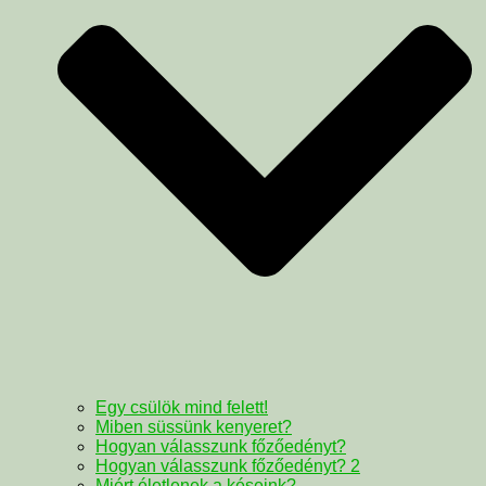
Egy csülök mind felett!
Miben süssünk kenyeret?
Hogyan válasszunk főzőedényt?
Hogyan válasszunk főzőedényt? 2
Miért életlenek a késeink?