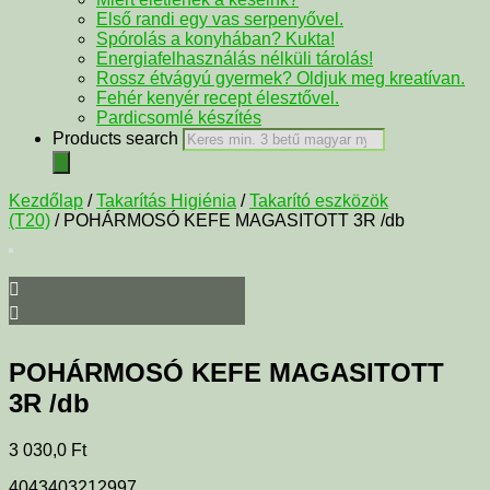
Első randi egy vas serpenyővel.
Spórolás a konyhában? Kukta!
Energiafelhasználás nélküli tárolás!
Rossz étvágyú gyermek? Oldjuk meg kreatívan.
Fehér kenyér recept élesztővel.
Pardicsomlé készítés
Products search
Kezdőlap
/
Takarítás Higiénia
/
Takarító eszközök
(T20)
/ POHÁRMOSÓ KEFE MAGASITOTT 3R /db
POHÁRMOSÓ KEFE MAGASITOTT
3R /db
3 030,0
Ft
4043403212997