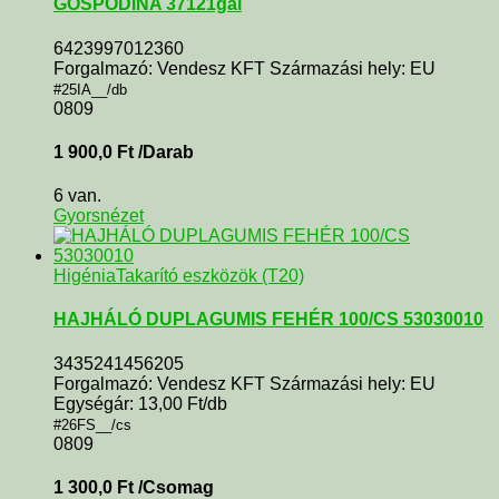
GOSPODINA 37121gal
6423997012360
Forgalmazó: Vendesz KFT Származási hely: EU
#25IA__/db
0809
1 900,0
Ft
/Darab
6 van.
Gyorsnézet
Higénia
Takarító eszközök (T20)
HAJHÁLÓ DUPLAGUMIS FEHÉR 100/CS 53030010
3435241456205
Forgalmazó: Vendesz KFT Származási hely: EU
Egységár: 13,00 Ft/db
#26FS__/cs
0809
1 300,0
Ft
/Csomag