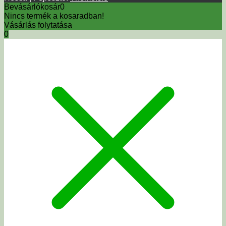
Bevásárlókosár
0
Nincs termék a kosaradban!
Vásárlás folytatása
0