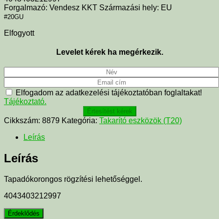
Forgalmazó: Vendesz KKT Származási hely: EU
#20GU
Elfogyott
Levelet kérek ha megérkezik.
Elfogadom az adatkezelési tájékoztatóban foglaltakat!
Tájékoztató.
Értesítést kérek
Cikkszám:
8879
Kategória:
Takarító eszközök (T20)
Leírás
Leírás
Tapadókorongos rögzítési lehetőséggel.
4043403212997