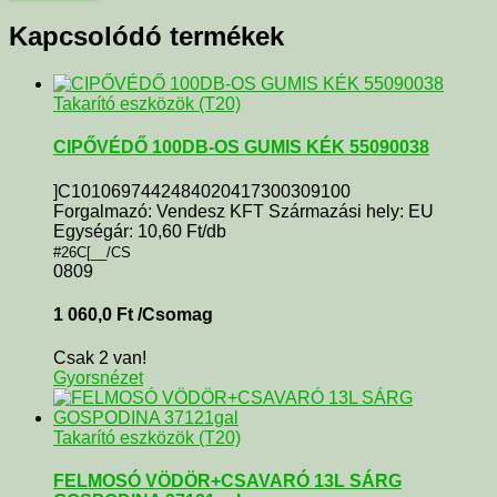
Kapcsolódó termékek
Takarító eszközök (T20)
CIPŐVÉDŐ 100DB-OS GUMIS KÉK 55090038
]C1010697442484020417300309100
Forgalmazó: Vendesz KFT Származási hely: EU
Egységár: 10,60 Ft/db
#26C[__/CS
0809
1 060,0
Ft
/Csomag
Csak 2 van!
Gyorsnézet
Takarító eszközök (T20)
FELMOSÓ VÖDÖR+CSAVARÓ 13L SÁRG