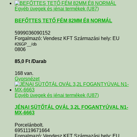
Egyéb üvegek és jénai termékek (U87)
BEFŐTTES TETŐ FÉM 82MM É8 NORMÁL
5999036090152
Forgalmazó: Vendesz KFT Származási hely: EU
#26GP__/db
0806
85,0
Ft
/Darab
168 van.
Gyorsnézet
Egyéb üvegek és jénai termékek (U87)
JÉNAI SÜTŐTÁL OVÁL 3,2L FOGANTYÚVAL N1-
MX-6663
Porcelánbolt.
6951119671664
Forgalmazó: Vendesz KFT Származási hely: EU