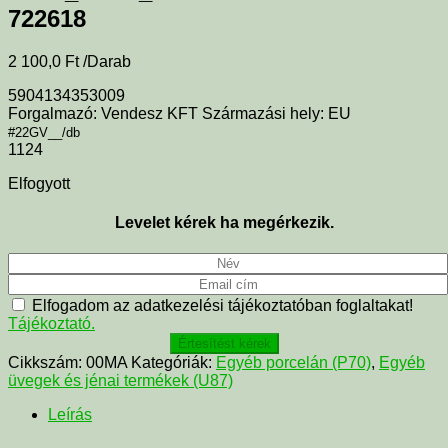
722618
2 100,0
Ft
/Darab
5904134353009
Forgalmazó: Vendesz KFT Származási hely: EU
#22GV__/db
1124
Elfogyott
Levelet kérek ha megérkezik.
Elfogadom az adatkezelési tájékoztatóban foglaltakat!
Tájékoztató.
Értesítést kérek
Cikkszám:
00MA
Kategóriák:
Egyéb porcelán (P70)
,
Egyéb
üvegek és jénai termékek (U87)
Leírás