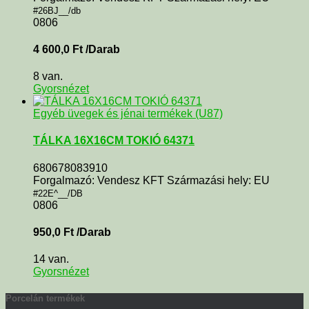
#26BJ__/db
0806
4 600,0
Ft
/Darab
8 van.
Gyorsnézet
Egyéb üvegek és jénai termékek (U87)
TÁLKA 16X16CM TOKIÓ 64371
680678083910
Forgalmazó: Vendesz KFT Származási hely: EU
#22E^__/DB
0806
950,0
Ft
/Darab
14 van.
Gyorsnézet
Porcelán termékek