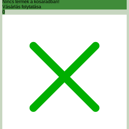
Nincs termék a kosaradban!
Vásárlás folytatása
0