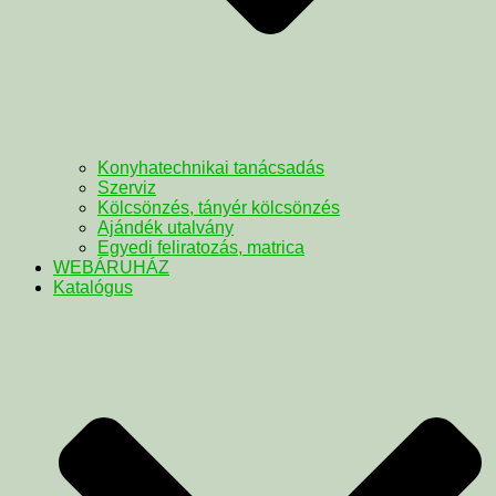
Konyhatechnikai tanácsadás
Szerviz
Kölcsönzés, tányér kölcsönzés
Ajándék utalvány
Egyedi feliratozás, matrica
WEBÁRUHÁZ
Katalógus