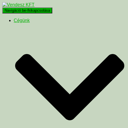
Navigáció be-/kikapcsolása
Cégünk