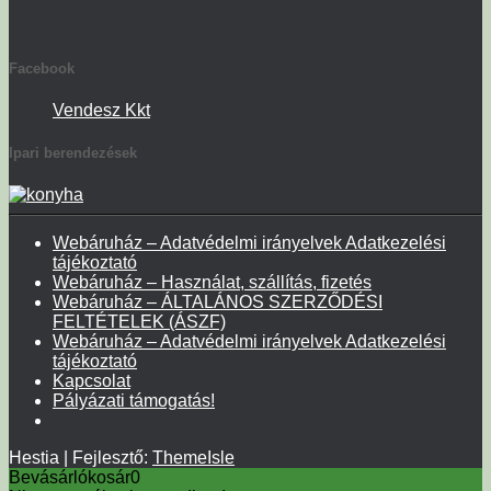
Facebook
Vendesz Kkt
Ipari berendezések
Webáruház – Adatvédelmi irányelvek Adatkezelési
tájékoztató
Webáruház – Használat, szállítás, fizetés
Webáruház – ÁLTALÁNOS SZERZŐDÉSI
FELTÉTELEK (ÁSZF)
Webáruház – Adatvédelmi irányelvek Adatkezelési
tájékoztató
Kapcsolat
Pályázati támogatás!
Hestia | Fejlesztő:
ThemeIsle
Bevásárlókosár
0