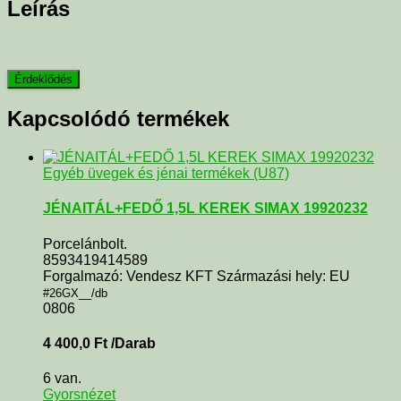
Leírás
Kapcsolódó termékek
Egyéb üvegek és jénai termékek (U87)
JÉNAITÁL+FEDŐ 1,5L KEREK SIMAX 19920232
Porcelánbolt.
8593419414589
Forgalmazó: Vendesz KFT Származási hely: EU
#26GX__/db
0806
4 400,0
Ft
/Darab
6 van.
Gyorsnézet