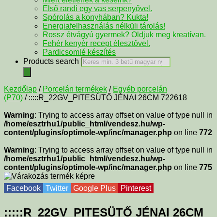
Első randi egy vas serpenyővel.
Spórolás a konyhában? Kukta!
Energiafelhasználás nélküli tárolás!
Rossz étvágyú gyermek? Oldjuk meg kreatívan.
Fehér kenyér recept élesztővel.
Pardicsomlé készítés
Products search
Kezdőlap
/
Porcelán termékek
/
Egyéb porcelán
(P70)
/ :::::R_22GV_PITESÜTŐ JÉNAI 26CM 722618
Warning
: Trying to access array offset on value of type null in
/home/esztrhu1/public_html/vendesz.hu/wp-
content/plugins/optimole-wp/inc/manager.php
on line
772
Warning
: Trying to access array offset on value of type null in
/home/esztrhu1/public_html/vendesz.hu/wp-
content/plugins/optimole-wp/inc/manager.php
on line
775
Facebook
Twitter
Google Plus
Pinterest
:::::R_22GV_PITESÜTŐ JÉNAI 26CM