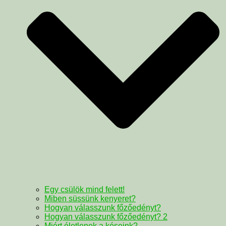
Egy csülök mind felett!
Miben süssünk kenyeret?
Hogyan válasszunk főzőedényt?
Hogyan válasszunk főzőedényt? 2
Miért életlenek a késeink?