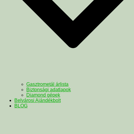
Gasztrometál árlista
Biztonsági adatlapok
Diamond gépek
Belvárosi Ajándékbolt
BLOG