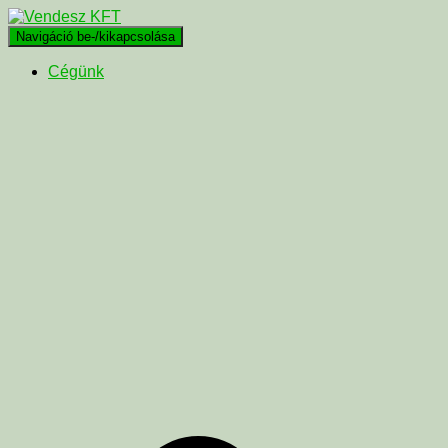
Navigáció be-/kikapcsolása
Cégünk