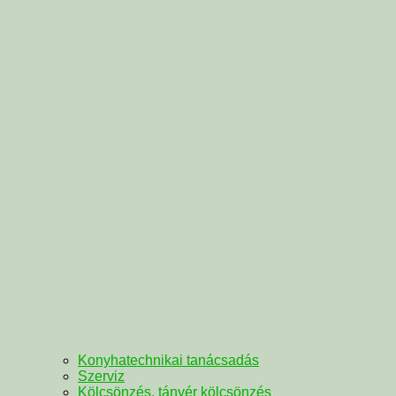
Konyhatechnikai tanácsadás
Szerviz
Kölcsönzés, tányér kölcsönzés