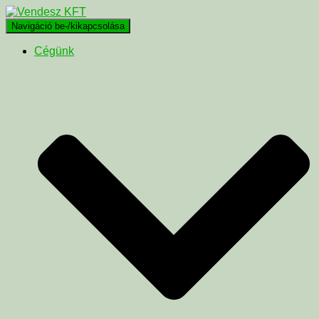
Navigáció be-/kikapcsolása
Cégünk