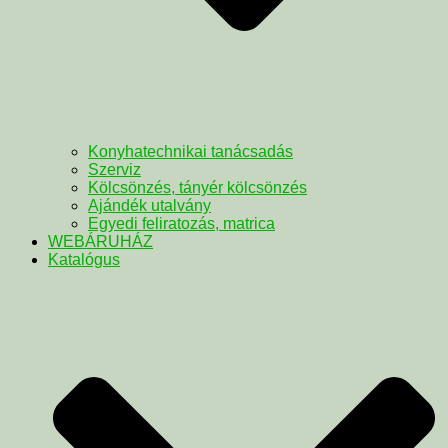
Konyhatechnikai tanácsadás
Szerviz
Kölcsönzés, tányér kölcsönzés
Ajándék utalvány
Egyedi feliratozás, matrica
WEBÁRUHÁZ
Katalógus