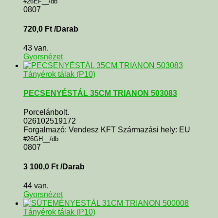
#26EF__/db
0807
720,0
Ft
/Darab
43 van.
Gyorsnézet
Tányérok tálak (P10)
PECSENYÉSTÁL 35CM TRIANON 503083
Porcelánbolt.
026102519172
Forgalmazó: Vendesz KFT Származási hely: EU
#26GH__/db
0807
3 100,0
Ft
/Darab
44 van.
Gyorsnézet
Tányérok tálak (P10)