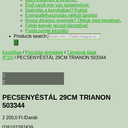
Első randi egy vas serpenyővel.
Spórolás a konyhában? Kukta!
Energiafelhasználás nélküli tárolás!
Rossz étvágyú gyermek? Oldjuk meg kreatívan.
Fehér kenyér recept élesztővel.
Pardicsomlé készítés
Products search
Kezdőlap
/
Porcelán termékek
/
Tányérok tálak
(P10)
/ PECSENYÉSTÁL 29CM TRIANON 503344
PECSENYÉSTÁL 29CM TRIANON
503344
2 200,0
Ft
/Darab
026102287439