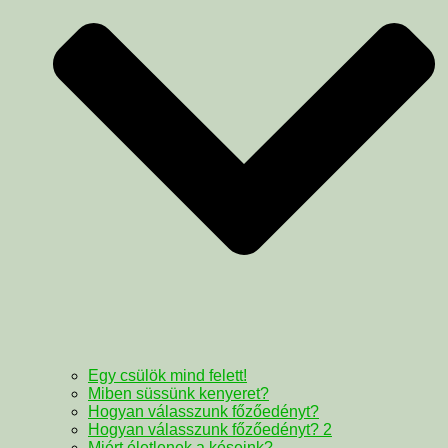
Egy csülök mind felett!
Miben süssünk kenyeret?
Hogyan válasszunk főzőedényt?
Hogyan válasszunk főzőedényt? 2
Miért életlenek a késeink?