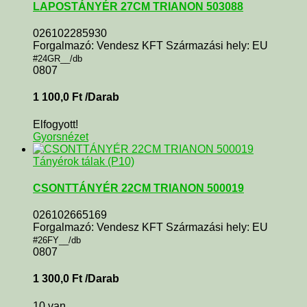
LAPOSTÁNYÉR 27CM TRIANON 503088
026102285930
Forgalmazó: Vendesz KFT Származási hely: EU
#24GR__/db
0807
1 100,0
Ft
/Darab
Elfogyott!
Gyorsnézet
Tányérok tálak (P10)
CSONTTÁNYÉR 22CM TRIANON 500019
026102665169
Forgalmazó: Vendesz KFT Származási hely: EU
#26FY__/db
0807
1 300,0
Ft
/Darab
10 van.