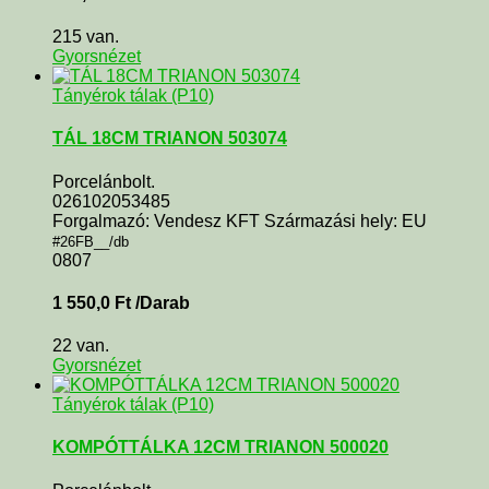
215 van.
Gyorsnézet
Tányérok tálak (P10)
TÁL 18CM TRIANON 503074
Porcelánbolt.
026102053485
Forgalmazó: Vendesz KFT Származási hely: EU
#26FB__/db
0807
1 550,0
Ft
/Darab
22 van.
Gyorsnézet
Tányérok tálak (P10)
KOMPÓTTÁLKA 12CM TRIANON 500020