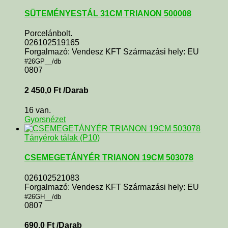
SÜTEMÉNYESTÁL 31CM TRIANON 500008
Porcelánbolt.
026102519165
Forgalmazó: Vendesz KFT Származási hely: EU
#26GP__/db
0807
2 450,0
Ft
/Darab
16 van.
Gyorsnézet
Tányérok tálak (P10)
CSEMEGETÁNYÉR TRIANON 19CM 503078
026102521083
Forgalmazó: Vendesz KFT Származási hely: EU
#26GH__/db
0807
690,0
Ft
/Darab