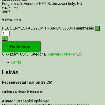
Forgalmazó: Vendesz KFT Származási hely: EU
#26G^__/db
0807
8 készleten
PECSENYÉSTÁL 29CM TRIANON 503344 mennyiség
-
+
Kosárba teszem
Cikkszám:
6545
Kategória:
Tányérok tálak (P10)
Leírás
Leírás
Pecsenyéstál Trianon 29 CM
Tökéletes sütéshez és tálaláshoz
Anyag:
Strapabíró opálüveg