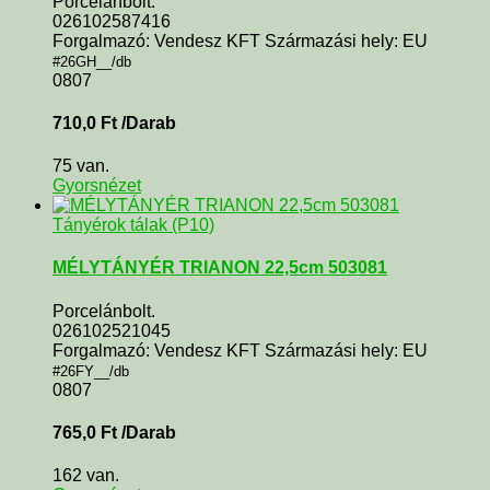
Porcelánbolt.
026102587416
Forgalmazó: Vendesz KFT Származási hely: EU
#26GH__/db
0807
710,0
Ft
/Darab
75 van.
Gyorsnézet
Tányérok tálak (P10)
MÉLYTÁNYÉR TRIANON 22,5cm 503081
Porcelánbolt.
026102521045
Forgalmazó: Vendesz KFT Származási hely: EU
#26FY__/db
0807
765,0
Ft
/Darab
162 van.