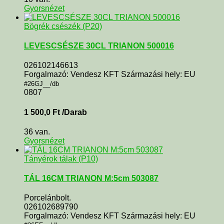
Gyorsnézet
Bögrék csészék (P20)
LEVESCSÉSZE 30CL TRIANON 500016
026102146613
Forgalmazó: Vendesz KFT Származási hely: EU
#26GJ__/db
0807
1 500,0
Ft
/Darab
36 van.
Gyorsnézet
Tányérok tálak (P10)
TÁL 16CM TRIANON M:5cm 503087
Porcelánbolt.
026102689790
Forgalmazó: Vendesz KFT Származási hely: EU