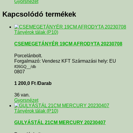
Gyorsnézet
Kapcsolódó termékek
Tányérok tálak (P10)
CSEMEGETÁNYÉR 19CM AFRODYTA 20230708
Porcelánbolt.
Forgalmazó: Vendesz KFT Származási hely: EU
#26GQ__/db
0807
1 200,0
Ft
/Darab
36 van.
Gyorsnézet
Tányérok tálak (P10)
GULYÁSTÁL 21CM MERCURY 20230407