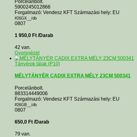
Porcelánbolt.
5900245012866
Forgalmazó: Vendesz KFT Származási hely: EU
#26GX__/db
0807
1 950,0
Ft
/Darab
42 van.
Gyorsnézet
Tányérok tálak (P10)
MÉLYTÁNYÉR CADIX EXTRA MÉLY 23CM 500341
Porcelánbolt.
883314449006
Forgalmazó: Vendesz KFT Származási hely: EU
#26GB__/db
0807
650,0
Ft
/Darab
79 van.