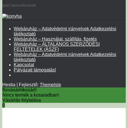
Ipari berendezések
Webáruház – Adatvédelmi irányelvek Adatkezelési
tájékoztató
Webáruház – Használat, szállítás, fizetés
Webáruház – ÁLTALÁNOS SZERZŐDÉSI
FELTÉTELEK (ÁSZF)
Webáruház – Adatvédelmi irányelvek Adatkezelési
tájékoztató
Kapcsolat
Pályázati támogatás!
Hestia | Fejlesztő:
ThemeIsle
Bevásárlókosár
0
Nincs termék a kosaradban!
Vásárlás folytatása
0