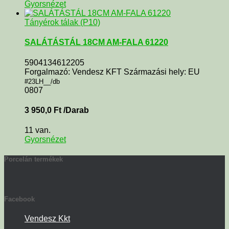
Gyorsnézet
Tányérok tálak (P10)
SALÁTÁSTÁL 18CM AM-FALA 61220
5904134612205
Forgalmazó: Vendesz KFT Származási hely: EU
#23LH__/db
0807
3 950,0
Ft
/Darab
11 van.
Gyorsnézet
Porcelán termékek
Facebook
Vendesz Kkt