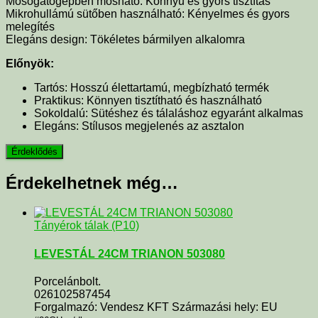
Mosogatógépben mosható: Könnyű és gyors tisztítás
Mikrohullámú sütőben használható: Kényelmes és gyors
melegítés
Elegáns design: Tökéletes bármilyen alkalomra
Előnyök:
Tartós: Hosszú élettartamú, megbízható termék
Praktikus: Könnyen tisztítható és használható
Sokoldalú: Sütéshez és tálaláshoz egyaránt alkalmas
Elegáns: Stílusos megjelenés az asztalon
Érdekelhetnek még…
Tányérok tálak (P10)
LEVESTÁL 24CM TRIANON 503080
Porcelánbolt.
026102587454
Forgalmazó: Vendesz KFT Származási hely: EU