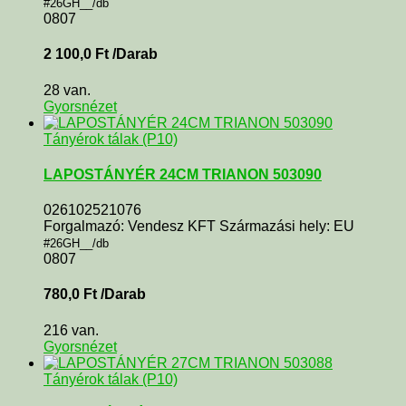
#26GH__/db
0807
2 100,0
Ft
/Darab
28 van.
Gyorsnézet
Tányérok tálak (P10)
LAPOSTÁNYÉR 24CM TRIANON 503090
026102521076
Forgalmazó: Vendesz KFT Származási hely: EU
#26GH__/db
0807
780,0
Ft
/Darab
216 van.
Gyorsnézet
Tányérok tálak (P10)