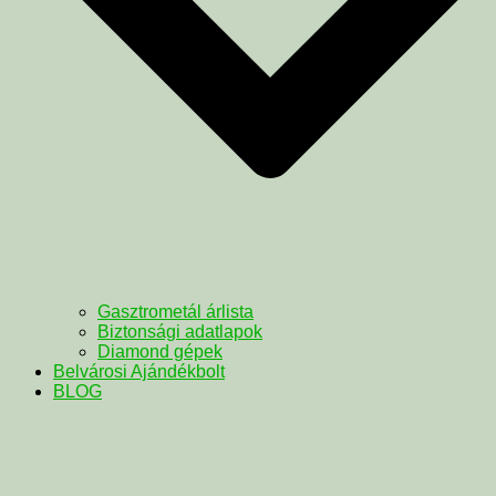
Gasztrometál árlista
Biztonsági adatlapok
Diamond gépek
Belvárosi Ajándékbolt
BLOG