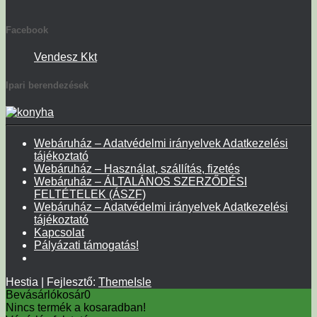
Facebook
Vendesz Kkt
Ipari berendezések
Webáruház – Adatvédelmi irányelvek Adatkezelési
tájékoztató
Webáruház – Használat, szállítás, fizetés
Webáruház – ÁLTALÁNOS SZERZŐDÉSI
FELTÉTELEK (ÁSZF)
Webáruház – Adatvédelmi irányelvek Adatkezelési
tájékoztató
Kapcsolat
Pályázati támogatás!
Hestia | Fejlesztő:
ThemeIsle
Bevásárlókosár
0
Nincs termék a kosaradban!