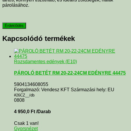
párolásához.
Kapcsolódó termékek
Rozsdamentes edények (E10)
PÁROLÓ BETÉT RM 20-22-24CM EDÉNYRE 44475
5904134608055
Forgalmazó: Vendesz KFT Származási hely: EU
#26CZ__/db
0808
4 950,0
Ft
/Darab
Csak 1 van!
Gyorsnézet