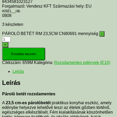
8434581023127
Forgalmazó: Vendesz KFT Származási hely: EU
#26EL__/db
0808
3 készleten
PÁROLÓ BETÉT RM 23,5CM CN80691 mennyiség
-
+
Kosárba teszem
Cikkszám:
659M
Kategória:
Rozsdamentes edények (E10)
Leírás
Leírás
Pároló betét rozsdamentes
A
23,5 cm-es párolóbetét
praktikus konyhai eszköz, amely
edénybe helyezve lehetővé teszi az ételek gőzben történő,
egészséges elkészítését. Fém kialakításának köszönhetően
tartós, könnyen tisztítható, és ideális zöldségek, halak