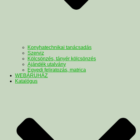
Konyhatechnikai tanácsadás
Szerviz
Kölcsönzés, tányér kölcsönzés
Ajándék utalvány
Egyedi feliratozás, matrica
WEBÁRUHÁZ
Katalógus