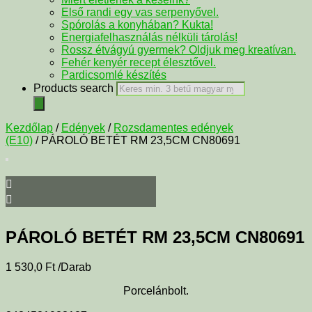
Első randi egy vas serpenyővel.
Spórolás a konyhában? Kukta!
Energiafelhasználás nélküli tárolás!
Rossz étvágyú gyermek? Oldjuk meg kreatívan.
Fehér kenyér recept élesztővel.
Pardicsomlé készítés
Products search
Kezdőlap
/
Edények
/
Rozsdamentes edények
(E10)
/ PÁROLÓ BETÉT RM 23,5CM CN80691
PÁROLÓ BETÉT RM 23,5CM CN80691
1 530,0
Ft
/Darab
Porcelánbolt.