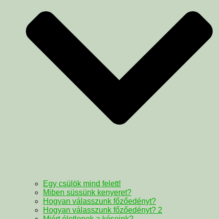
Egy csülök mind felett!
Miben süssünk kenyeret?
Hogyan válasszunk főzőedényt?
Hogyan válasszunk főzőedényt? 2
Miért életlenek a késeink?