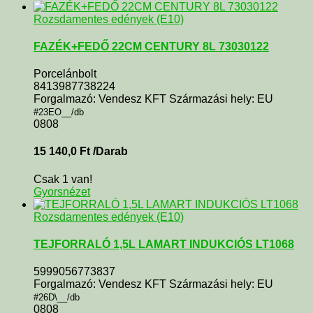
Rozsdamentes edények (E10)
FAZÉK+FEDŐ 22CM CENTURY 8L 73030122
Porcelánbolt
8413987738224
Forgalmazó: Vendesz KFT Származási hely: EU
#23EO__/db
0808
15 140,0
Ft
/Darab
Csak 1 van!
Gyorsnézet
Rozsdamentes edények (E10)
TEJFORRALÓ 1,5L LAMART INDUKCIÓS LT1068
5999056773837
Forgalmazó: Vendesz KFT Származási hely: EU
#26D\__/db
0808