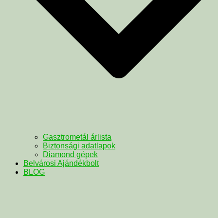
Gasztrometál árlista
Biztonsági adatlapok
Diamond gépek
Belvárosi Ajándékbolt
BLOG