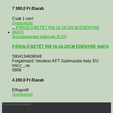
7 300,0
Ft
/Darab
Csak 1 van!
Gyorsnézet
Rozsdamentes edények (E10)
PÁROLÓ BETÉT RM 16-18-20CM EDÉNYRE 44474
5904134608048
Forgalmazó: Vendesz KFT Származási hely: EU
#26CZ__/db
0808
4 200,0
Ft
/Darab
Elfogyott!
Gyorsnézet
Porcelán termékek