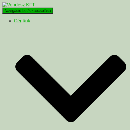
Navigáció be-/kikapcsolása
Cégünk