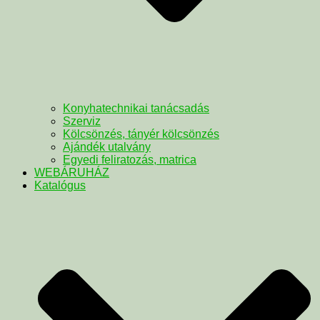
Konyhatechnikai tanácsadás
Szerviz
Kölcsönzés, tányér kölcsönzés
Ajándék utalvány
Egyedi feliratozás, matrica
WEBÁRUHÁZ
Katalógus