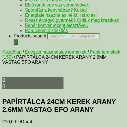
Első randi egy vas serpenyővel.
Spórolás a konyhában? Kukta!
Energiafelhasználás nélküli tárolás!
Rossz étvágyú gyermek? Oldjuk meg kreatívan.
Fehér kenyér recept élesztővel.
Pardicsomlé készítés
Products search
Kezdőlap
/
Egyszer használatos termékek
/
Papír termékek
(150)
/ PAPÍRTÁLCA 24CM KEREK ARANY 2,6MM
VASTAG EFO ARANY
PAPÍRTÁLCA 24CM KEREK ARANY
2,6MM VASTAG EFO ARANY
210,0
Ft
/Darab