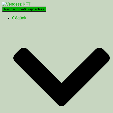
Navigáció be-/kikapcsolása
Cégünk