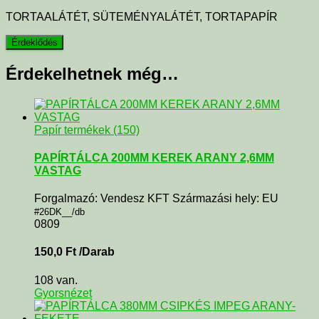
TORTAALÁTÉT, SÜTEMÉNYALÁTÉT, TORTAPAPÍR
Érdekelhetnek még…
Papír termékek (150)
PAPÍRTÁLCA 200MM KEREK ARANY 2,6MM
VASTAG
Forgalmazó: Vendesz KFT Származási hely: EU
#26DK__/db
0809
150,0
Ft
/Darab
108 van.
Gyorsnézet