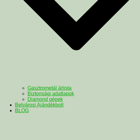
Gasztrometál árlista
Biztonsági adatlapok
Diamond gépek
Belvárosi Ajándékbolt
BLOG