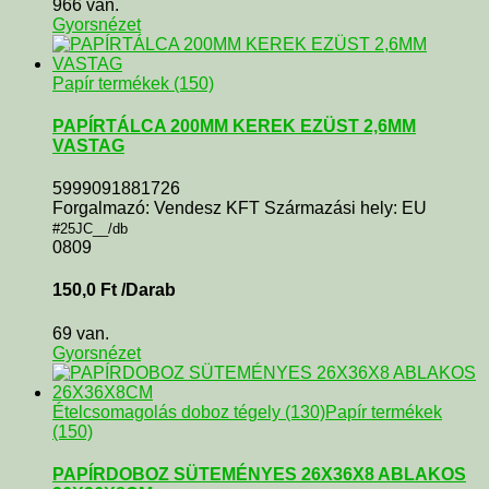
966 van.
Gyorsnézet
Papír termékek (150)
PAPÍRTÁLCA 200MM KEREK EZÜST 2,6MM
VASTAG
5999091881726
Forgalmazó: Vendesz KFT Származási hely: EU
#25JC__/db
0809
150,0
Ft
/Darab
69 van.
Gyorsnézet
Ételcsomagolás doboz tégely (130)
Papír termékek
(150)
PAPÍRDOBOZ SÜTEMÉNYES 26X36X8 ABLAKOS