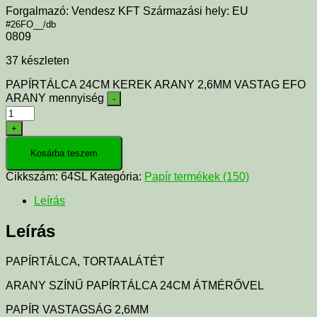
Forgalmazó: Vendesz KFT Származási hely: EU
#26FO__/db
0809
37 készleten
PAPÍRTÁLCA 24CM KEREK ARANY 2,6MM VASTAG EFO
ARANY mennyiség
-
+
Kosárba teszem
Cikkszám:
64SL
Kategória:
Papír termékek (150)
Leírás
Leírás
PAPÍRTÁLCA, TORTAALÁTÉT
ARANY SZÍNŰ PAPÍRTÁLCA 24CM ÁTMÉRŐVEL
PAPÍR VASTAGSÁG 2,6MM