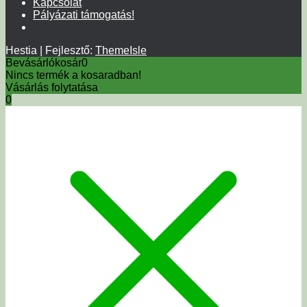
Kapcsolat
Pályázati támogatás!
Hestia | Fejlesztő:
ThemeIsle
Bevásárlókosár
0
Nincs termék a kosaradban!
Vásárlás folytatása
0