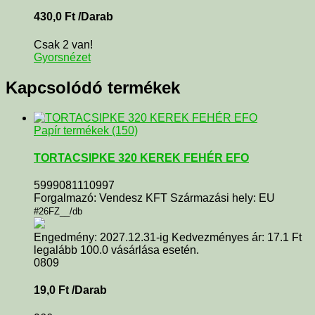
430,0
Ft
/Darab
Csak 2 van!
Gyorsnézet
Kapcsolódó termékek
Papír termékek (150)
TORTACSIPKE 320 KEREK FEHÉR EFO
5999081110997
Forgalmazó: Vendesz KFT Származási hely: EU
#26FZ__/db
Engedmény: 2027.12.31-ig Kedvezményes ár: 17.1 Ft
legalább 100.0 vásárlása esetén.
0809
19,0
Ft
/Darab