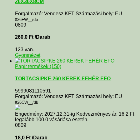
26X36X8CM
Forgalmazó: Vendesz KFT Származási hely: EU
#26FW__/db
0809
260,0
Ft
/Darab
123 van.
Gyorsnézet
Papír termékek (150)
TORTACSIPKE 260 KEREK FEHÉR EFO
5999081110591
Forgalmazó: Vendesz KFT Származási hely: EU
#26CW__/db
Engedmény: 2027.12.31-ig Kedvezményes ár: 16.2 Ft
legalább 100.0 vásárlása esetén.
0809
18,0
Ft
/Darab