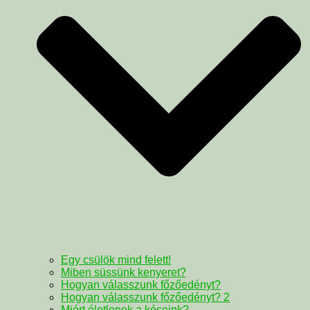
Egy csülök mind felett!
Miben süssünk kenyeret?
Hogyan válasszunk főzőedényt?
Hogyan válasszunk főzőedényt? 2
Miért életlenek a késeink?