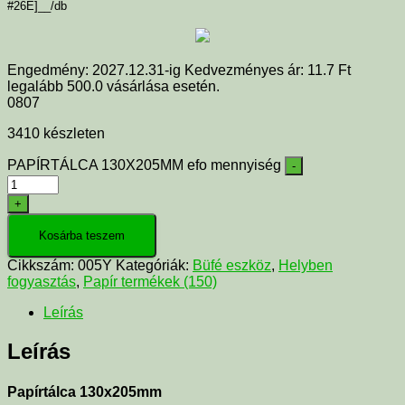
#26E]__/db
Engedmény: 2027.12.31-ig Kedvezményes ár: 11.7 Ft
legalább 500.0 vásárlása esetén.
0807
3410 készleten
PAPÍRTÁLCA 130X205MM efo mennyiség
-
+
Kosárba teszem
Cikkszám:
005Y
Kategóriák:
Büfé eszköz
,
Helyben
fogyasztás
,
Papír termékek (150)
Leírás
Leírás
Papírtálca 130x205mm