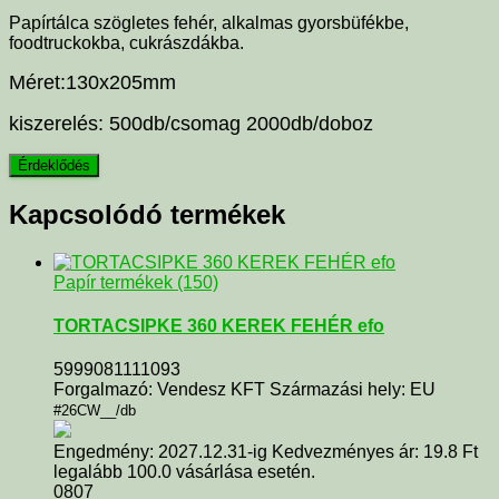
Papírtálca szögletes fehér, alkalmas gyorsbüfékbe,
foodtruckokba, cukrászdákba.
Méret:130x205mm
kiszerelés: 500db/csomag 2000db/doboz
Kapcsolódó termékek
Papír termékek (150)
TORTACSIPKE 360 KEREK FEHÉR efo
5999081111093
Forgalmazó: Vendesz KFT Származási hely: EU
#26CW__/db
Engedmény: 2027.12.31-ig Kedvezményes ár: 19.8 Ft
legalább 100.0 vásárlása esetén.
0807