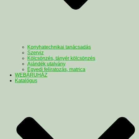
Konyhatechnikai tanácsadás
Szerviz
Kölcsönzés, tányér kölcsönzés
Ajándék utalvány
Egyedi feliratozás, matrica
WEBÁRUHÁZ
Katalógus