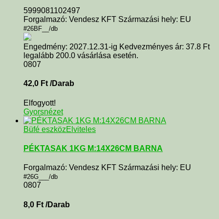
5999081102497
Forgalmazó: Vendesz KFT Származási hely: EU
#26BF__/db
Engedmény: 2027.12.31-ig Kedvezményes ár: 37.8 Ft
legalább 200.0 vásárlása esetén.
0807
42,0
Ft
/Darab
Elfogyott!
Gyorsnézet
Büfé eszköz
Elviteles
PÉKTASAK 1KG M:14X26CM BARNA
Forgalmazó: Vendesz KFT Származási hely: EU
#26G___/db
0807
8,0
Ft
/Darab