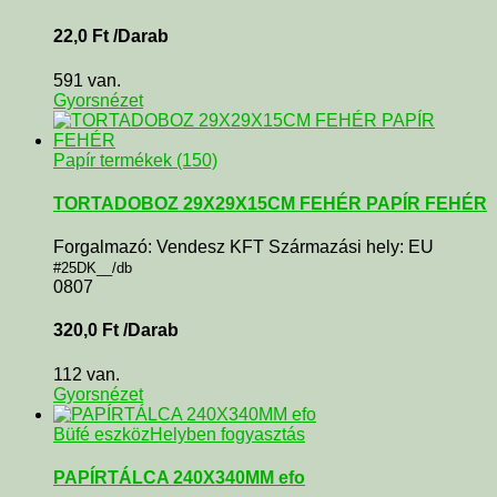
22,0
Ft
/Darab
591 van.
Gyorsnézet
Papír termékek (150)
TORTADOBOZ 29X29X15CM FEHÉR PAPÍR FEHÉR
Forgalmazó: Vendesz KFT Származási hely: EU
#25DK__/db
0807
320,0
Ft
/Darab
112 van.
Gyorsnézet
Büfé eszköz
Helyben fogyasztás
PAPÍRTÁLCA 240X340MM efo