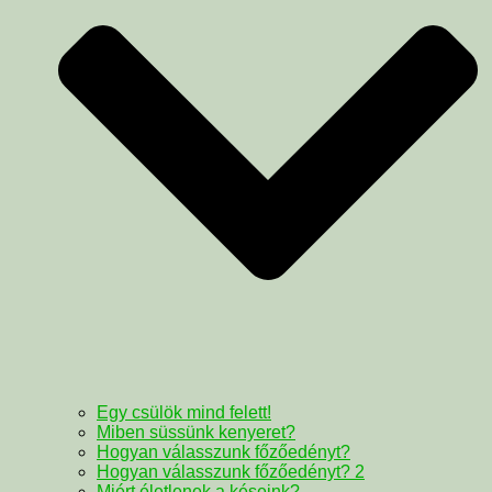
Egy csülök mind felett!
Miben süssünk kenyeret?
Hogyan válasszunk főzőedényt?
Hogyan válasszunk főzőedényt? 2
Miért életlenek a késeink?