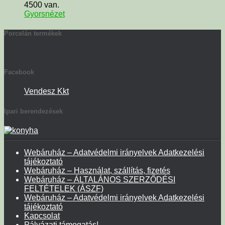
4500 van.
Gyorsnézet
Porcelán termékek
Facebook
Vendesz Kkt
Ipari berendezések
Webáruház – Adatvédelmi irányelvek Adatkezelési
tájékoztató
Webáruház – Használat, szállítás, fizetés
Webáruház – ÁLTALÁNOS SZERZŐDÉSI
FELTÉTELEK (ÁSZF)
Webáruház – Adatvédelmi irányelvek Adatkezelési
tájékoztató
Kapcsolat
Pályázati támogatás!