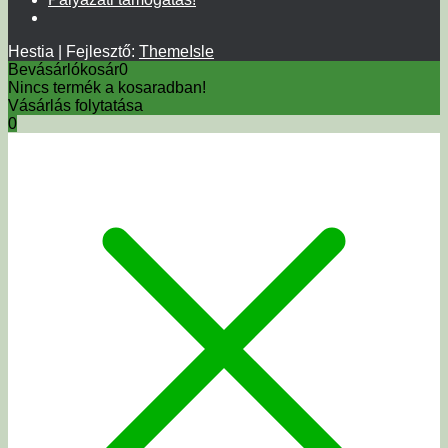
Hestia | Fejlesztő:
ThemeIsle
Bevásárlókosár
0
Nincs termék a kosaradban!
Vásárlás folytatása
0