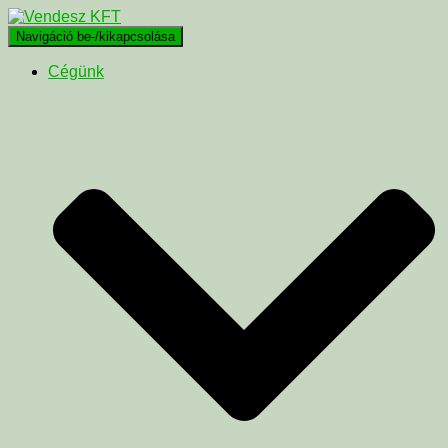
Navigáció be-/kikapcsolása
Cégünk