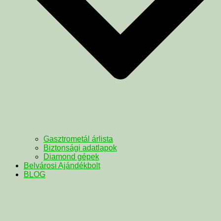
Gasztrometál árlista
Biztonsági adatlapok
Diamond gépek
Belvárosi Ajándékbolt
BLOG