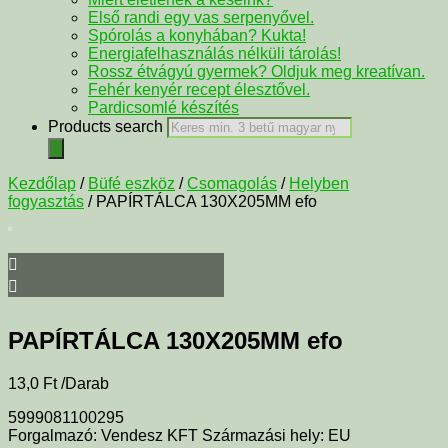
Első randi egy vas serpenyővel.
Spórolás a konyhában? Kukta!
Energiafelhasználás nélküli tárolás!
Rossz étvágyú gyermek? Oldjuk meg kreatívan.
Fehér kenyér recept élesztővel.
Pardicsomlé készítés
Products search
Kezdőlap
/
Büfé eszköz
/
Csomagolás
/
Helyben
fogyasztás
/ PAPÍRTÁLCA 130X205MM efo
PAPÍRTÁLCA 130X205MM efo
13,0
Ft
/Darab
5999081100295
Forgalmazó: Vendesz KFT Származási hely: EU