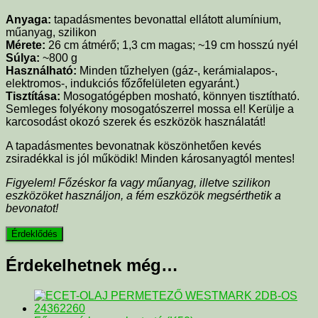
Anyaga:
tapadásmentes bevonattal ellátott alumínium,
műanyag, szilikon
Mérete:
26 cm átmérő; 1,3 cm magas; ~19 cm hosszú nyél
Súlya:
~800 g
Használható:
Minden tűzhelyen (gáz-, kerámialapos-,
elektromos-, indukciós főzőfelületen egyaránt.)
Tisztítása:
Mosogatógépben mosható, könnyen tisztítható.
Semleges folyékony mosogatószerrel mossa el! Kerülje a
karcosodást okozó szerek és eszközök használatát!
A tapadásmentes bevonatnak köszönhetően kevés
zsiradékkal is jól működik! Minden károsanyagtól mentes!
Figyelem! Főzéskor fa vagy műanyag, illetve szilikon
eszközöket használjon, a fém eszközök megsérthetik a
bevonatot!
Érdekelhetnek még…