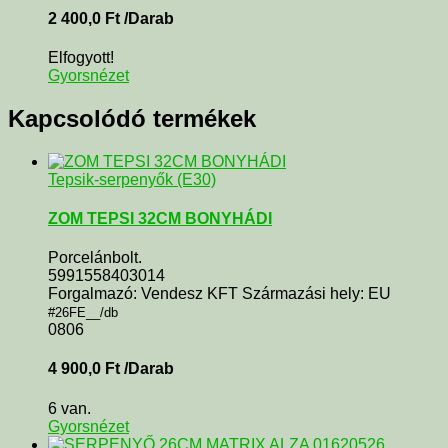
2 400,0
Ft
/Darab
Elfogyott!
Gyorsnézet
Kapcsolódó termékek
Tepsik-serpenyők (E30)
ZOM TEPSI 32CM BONYHÁDI
Porcelánbolt.
5991558403014
Forgalmazó: Vendesz KFT Származási hely: EU
#26FE__/db
0806
4 900,0
Ft
/Darab
6 van.
Gyorsnézet