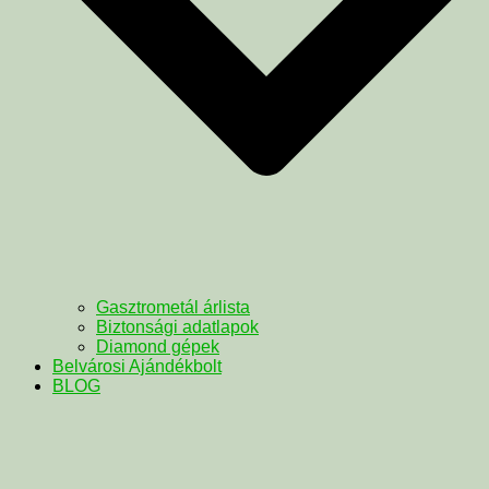
Gasztrometál árlista
Biztonsági adatlapok
Diamond gépek
Belvárosi Ajándékbolt
BLOG