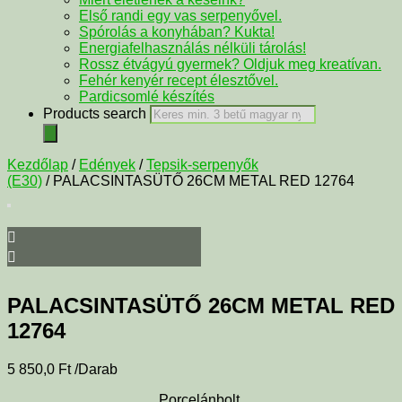
Első randi egy vas serpenyővel.
Spórolás a konyhában? Kukta!
Energiafelhasználás nélküli tárolás!
Rossz étvágyú gyermek? Oldjuk meg kreatívan.
Fehér kenyér recept élesztővel.
Pardicsomlé készítés
Products search
Kezdőlap
/
Edények
/
Tepsik-serpenyők
(E30)
/ PALACSINTASÜTŐ 26CM METAL RED 12764
PALACSINTASÜTŐ 26CM METAL RED
12764
5 850,0
Ft
/Darab
Porcelánbolt.