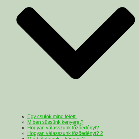
Egy csülök mind felett!
Miben süssünk kenyeret?
Hogyan válasszunk főzőedényt?
Hogyan válasszunk főzőedényt? 2
Miért életlenek a késeink?