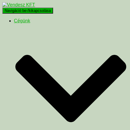
Navigáció be-/kikapcsolása
Cégünk