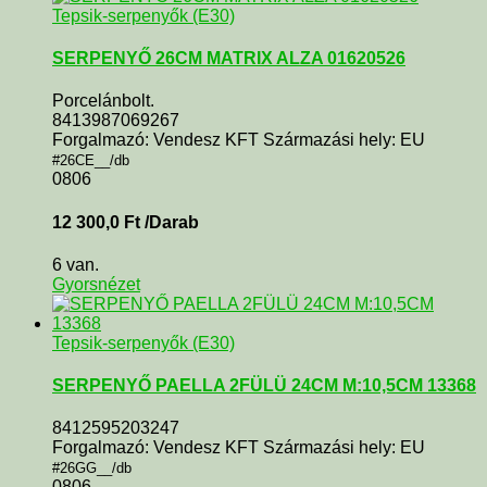
Tepsik-serpenyők (E30)
SERPENYŐ 26CM MATRIX ALZA 01620526
Porcelánbolt.
8413987069267
Forgalmazó: Vendesz KFT Származási hely: EU
#26CE__/db
0806
12 300,0
Ft
/Darab
6 van.
Gyorsnézet
Tepsik-serpenyők (E30)
SERPENYŐ PAELLA 2FÜLÜ 24CM M:10,5CM 13368
8412595203247
Forgalmazó: Vendesz KFT Származási hely: EU
#26GG__/db
0806