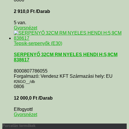
2 910,0
Ft
/Darab
5 van.
Gyorsnézet
Tepsik-serpenyők (E30)
SERPENYŐ 32CM RM NYELES HENDI H:5,9CM
838617
8000807786055
Forgalmazó: Vendesz KFT Származási hely: EU
#26GO__/db
0806
12 000,0
Ft
/Darab
Elfogyott!
Gyorsnézet
Porcelán termékek