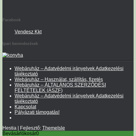
Facebook
Vendesz Kkt
Ipari berendezések
Webáruház – Adatvédelmi irányelvek Adatkezelési
tájékoztató
Webáruház – Használat, szállítás, fizetés
Webáruház – ÁLTALÁNOS SZERZŐDÉSI
FELTÉTELEK (ÁSZF)
Webáruház – Adatvédelmi irányelvek Adatkezelési
tájékoztató
Kapcsolat
Pályázati támogatás!
Hestia | Fejlesztő:
ThemeIsle
Bevásárlókosár
0