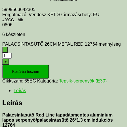
5999563642305
Forgalmazó: Vendesz KFT Származási hely: EU
#26GG__/db
0806
6 készleten
PALACSINTASÜTŐ 26CM METAL RED 12764 mennyiség
-
+
Kosárba teszem
Cikkszám:
65EG
Kategória:
Tepsik-serpenyők (E30)
Leírás
Leírás
Palacsintasütő Red Line tapadásmentes alumínium
lapos serpenyő/palacsintasütő 26*1,3 cm indukciós
12764