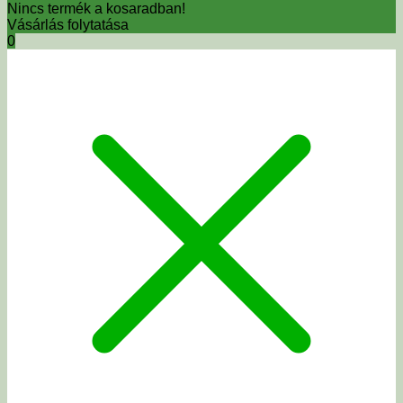
Nincs termék a kosaradban!
Vásárlás folytatása
0