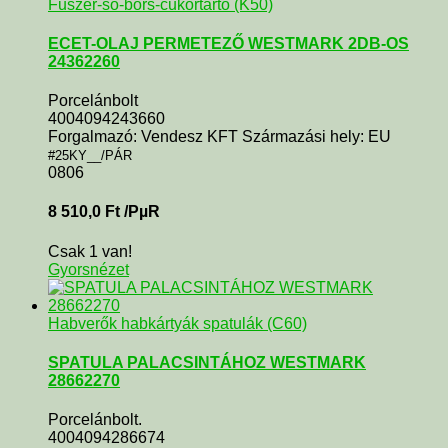
Fűszer-só-bors-cukortartó (K50)
ECET-OLAJ PERMETEZŐ WESTMARK 2DB-OS
24362260
Porcelánbolt
4004094243660
Forgalmazó: Vendesz KFT Származási hely: EU
#25KY__/PÁR
0806
8 510,0
Ft
/PµR
Csak 1 van!
Gyorsnézet
Habverők habkártyák spatulák (C60)
SPATULA PALACSINTÁHOZ WESTMARK
28662270
Porcelánbolt.
4004094286674