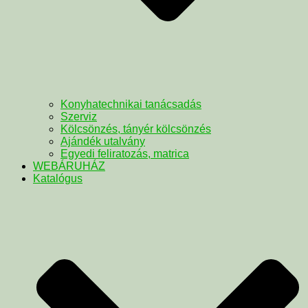
Konyhatechnikai tanácsadás
Szerviz
Kölcsönzés, tányér kölcsönzés
Ajándék utalvány
Egyedi feliratozás, matrica
WEBÁRUHÁZ
Katalógus