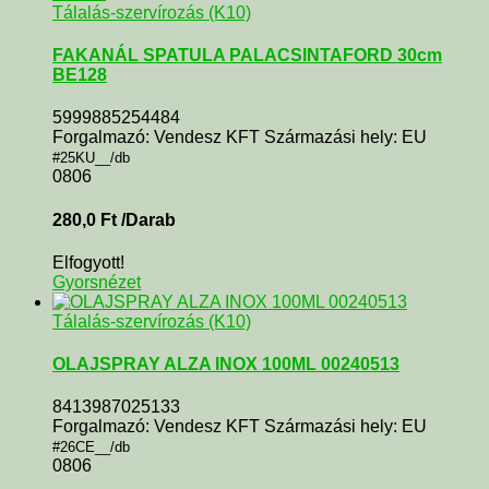
Tálalás-szervírozás (K10)
FAKANÁL SPATULA PALACSINTAFORD 30cm
BE128
5999885254484
Forgalmazó: Vendesz KFT Származási hely: EU
#25KU__/db
0806
280,0
Ft
/Darab
Elfogyott!
Gyorsnézet
Tálalás-szervírozás (K10)
OLAJSPRAY ALZA INOX 100ML 00240513
8413987025133
Forgalmazó: Vendesz KFT Származási hely: EU
#26CE__/db
0806