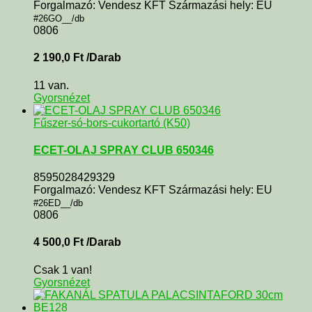
Forgalmazó: Vendesz KFT Származási hely: EU
#26GO__/db
0806
2 190,0
Ft
/Darab
11 van.
Gyorsnézet
Fűszer-só-bors-cukortartó (K50)
ECET-OLAJ SPRAY CLUB 650346
8595028429329
Forgalmazó: Vendesz KFT Származási hely: EU
#26ED__/db
0806
4 500,0
Ft
/Darab
Csak 1 van!
Gyorsnézet