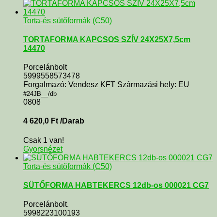
Torta-és sütőformák (C50)
TORTAFORMA KAPCSOS SZÍV 24X25X7,5cm
14470
Porcelánbolt
5999558573478
Forgalmazó: Vendesz KFT Származási hely: EU
#24JB__/db
0808
4 620,0
Ft
/Darab
Csak 1 van!
Gyorsnézet
Torta-és sütőformák (C50)
SÜTŐFORMA HABTEKERCS 12db-os 000021 CG7
Porcelánbolt.
5998223100193