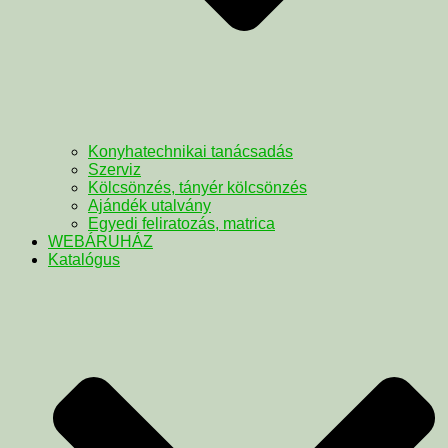
Konyhatechnikai tanácsadás
Szerviz
Kölcsönzés, tányér kölcsönzés
Ajándék utalvány
Egyedi feliratozás, matrica
WEBÁRUHÁZ
Katalógus