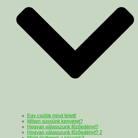
Egy csülök mind felett!
Miben süssünk kenyeret?
Hogyan válasszunk főzőedényt?
Hogyan válasszunk főzőedényt? 2
Miért életlenek a késeink?