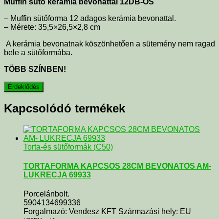
Muffin sütő kerámia bevonattal 12DB-OS
–
Muffin sütőforma 12 adagos kerámia bevonattal.
– Mérete:
35,5×26,5×2,8 cm
A kerámia bevonatnak köszönhetően a sütemény nem ragad
bele a sütőformába.
TÖBB SZÍNBEN!
Kapcsolódó termékek
Torta-és sütőformák (C50)
TORTAFORMA KAPCSOS 28CM BEVONATOS AM-
LUKRECJA 69933
Porcelánbolt.
5904134699336
Forgalmazó: Vendesz KFT Származási hely: EU