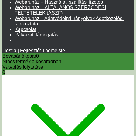
Webáruház – Használat, szállítás, fizetés
Webáruház – ÁLTALÁNOS SZERZŐDÉSI
FELTÉTELEK (ÁSZF)
Webáruház – Adatvédelmi irányelvek Adatkezelési
tájékoztató
Kapcsolat
Pályázati támogatás!
Hestia | Fejlesztő:
ThemeIsle
Bevásárlókosár
0
Nincs termék a kosaradban!
Vásárlás folytatása
0