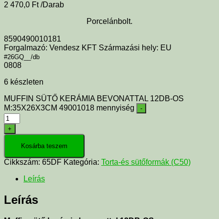
2 470,0
Ft
/Darab
Porcelánbolt.
8590490010181
Forgalmazó: Vendesz KFT Származási hely: EU
#26GQ__/db
0808
6 készleten
MUFFIN SÜTŐ KERÁMIA BEVONATTAL 12DB-OS
M:35X26X3CM 49001018 mennyiség
-
+
Kosárba teszem
Cikkszám:
65DF
Kategória:
Torta-és sütőformák (C50)
Leírás
Leírás