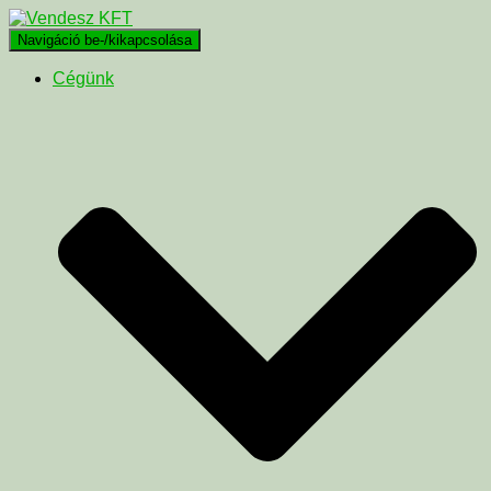
Navigáció be-/kikapcsolása
Cégünk