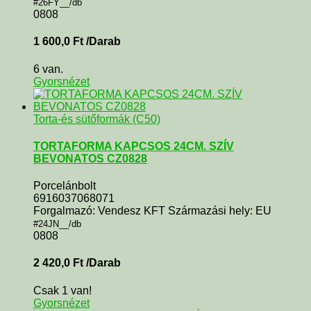
#26FY__/db
0808
1 600,0
Ft
/Darab
6 van.
Gyorsnézet
Torta-és sütőformák (C50)
TORTAFORMA KAPCSOS 24CM. SZÍV
BEVONATOS CZ0828
Porcelánbolt
6916037068071
Forgalmazó: Vendesz KFT Származási hely: EU
#24JN__/db
0808
2 420,0
Ft
/Darab
Csak 1 van!
Gyorsnézet