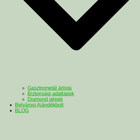
Gasztrometál árlista
Biztonsági adatlapok
Diamond gépek
Belvárosi Ajándékbolt
BLOG