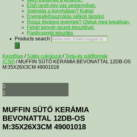
Első randi egy vas serpenyővel.
Spórolás a konyhában? Kukta!
Energiafelhasználás nélküli tárolás!
Rossz étvágyú gyermek? Oldjuk meg kreatívan.
Fehér kenyér recept élesztővel.
Pardicsomlé készítés
Products search
Kezdőlap
/
Sütés cukrászat
/
Torta-és sütőformák
(C50)
/ MUFFIN SÜTŐ KERÁMIA BEVONATTAL 12DB-OS
M:35X26X3CM 49001018
MUFFIN SÜTŐ KERÁMIA
BEVONATTAL 12DB-OS
M:35X26X3CM 49001018