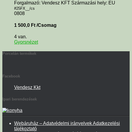
Forgalmazó: Vendesz KFT Származási hely: EU
#25FX__/cs
0808
1 500,0
Ft
/Csomag
4 van.
Gyorsnézet
Porcelán termékek
Facebook
Vendesz Kkt
Ipari berendezések
Webáruház – Adatvédelmi irányelvek Adatkezelési
tájékoztató