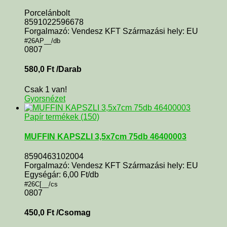
Porcelánbolt
8591022596678
Forgalmazó: Vendesz KFT Származási hely: EU
#26AP__/db
0807
580,0
Ft
/Darab
Csak 1 van!
Gyorsnézet
Papír termékek (150)
MUFFIN KAPSZLI 3,5x7cm 75db 46400003
8590463102004
Forgalmazó: Vendesz KFT Származási hely: EU
Egységár: 6,00 Ft/db
#26C[__/cs
0807
450,0
Ft
/Csomag