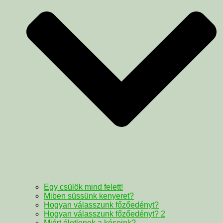
Egy csülök mind felett!
Miben süssünk kenyeret?
Hogyan válasszunk főzőedényt?
Hogyan válasszunk főzőedényt? 2
Miért életlenek a késeink?