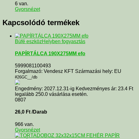
6 van.
Gyorsnézet
Kapcsolódó termékek
Büfé eszköz
Helyben fogyasztás
PAPÍRTÁLCA 190X275MM efo
5999081100493
Forgalmazó: Vendesz KFT Származási hely: EU
#26GC__/db
Engedmény: 2027.12.31-ig Kedvezményes ár: 23.4 Ft
legalább 250.0 vásárlása esetén.
0807
26,0
Ft
/Darab
966 van.
Gyorsnézet