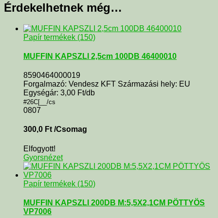
Érdekelhetnek még…
Papír termékek (150)
MUFFIN KAPSZLI 2,5cm 100DB 46400010
8590464000019
Forgalmazó: Vendesz KFT Származási hely: EU
Egységár: 3,00 Ft/db
#26C[__/cs
0807
300,0
Ft
/Csomag
Elfogyott!
Gyorsnézet
Papír termékek (150)
MUFFIN KAPSZLI 200DB M:5,5X2,1CM PÖTTYÖS
VP7006