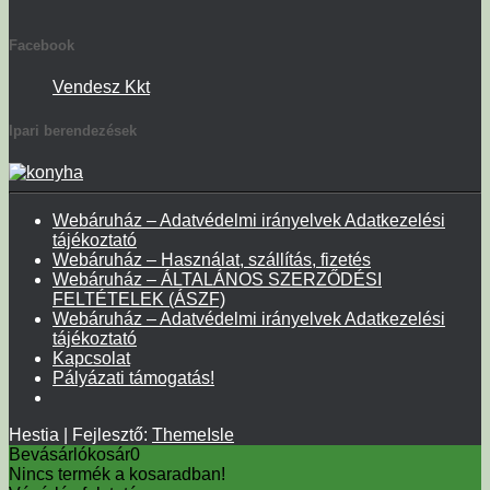
Facebook
Vendesz Kkt
Ipari berendezések
Webáruház – Adatvédelmi irányelvek Adatkezelési
tájékoztató
Webáruház – Használat, szállítás, fizetés
Webáruház – ÁLTALÁNOS SZERZŐDÉSI
FELTÉTELEK (ÁSZF)
Webáruház – Adatvédelmi irányelvek Adatkezelési
tájékoztató
Kapcsolat
Pályázati támogatás!
Hestia | Fejlesztő:
ThemeIsle
Bevásárlókosár
0
Nincs termék a kosaradban!