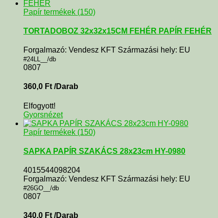
Papír termékek (150)
TORTADOBOZ 32x32x15CM FEHÉR PAPÍR FEHÉR
Forgalmazó: Vendesz KFT Származási hely: EU
#24LL__/db
0807
360,0
Ft
/Darab
Elfogyott!
Gyorsnézet
Papír termékek (150)
SAPKA PAPÍR SZAKÁCS 28x23cm HY-0980
4015544098204
Forgalmazó: Vendesz KFT Származási hely: EU
#26GO__/db
0807
340,0
Ft
/Darab