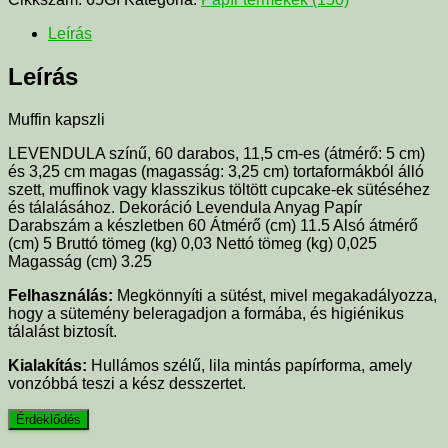
Leírás
Leírás
Muffin kapszli
LEVENDULA színű, 60 darabos, 11,5 cm-es (átmérő: 5 cm)
és 3,25 cm magas (magasság: 3,25 cm) tortaformákból álló
szett, muffinok vagy klasszikus töltött cupcake-ek sütéséhez
és tálalásához. Dekoráció Levendula Anyag Papír
Darabszám a készletben 60 Átmérő (cm) 11.5 Alsó átmérő
(cm) 5 Bruttó tömeg (kg) 0,03 Nettó tömeg (kg) 0,025
Magasság (cm) 3.25
Felhasználás:
Megkönnyíti a sütést, mivel megakadályozza,
hogy a sütemény beleragadjon a formába, és higiénikus
tálalást biztosít.
Kialakítás:
Hullámos szélű, lila mintás papírforma, amely
vonzóbbá teszi a kész desszertet.