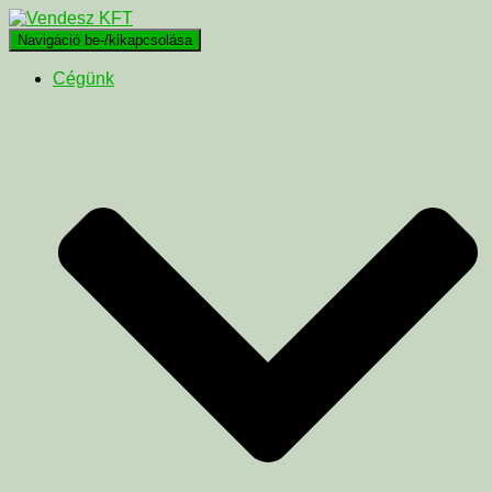
Navigáció be-/kikapcsolása
Cégünk