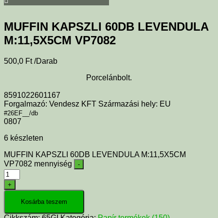
MUFFIN KAPSZLI 60DB LEVENDULA
M:11,5X5CM VP7082
500,0
Ft
/Darab
Porcelánbolt.
8591022601167
Forgalmazó: Vendesz KFT Származási hely: EU
#26EF__/db
0807
6 készleten
MUFFIN KAPSZLI 60DB LEVENDULA M:11,5X5CM
VP7082 mennyiség
-
+
Kosárba teszem
Cikkszám:
65GI
Kategória:
Papír termékek (150)