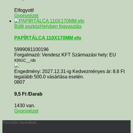
Elfogyott!
Gyorsnézet
Büfé eszköz
Helyben fogyasztás
PAPÍRTÁLCA 110X170MM efo
5999081100196
Forgalmazó: Vendesz KFT Származási hely: EU
#26GC__/db
Engedmény: 2027.12.31-ig Kedvezményes ár: 8.6 Ft
legalább 500.0 vásárlása esetén.
0807
9,5
Ft
/Darab
1430 van.
Gyorsnézet
Porcelán termékek