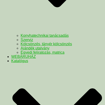
Konyhatechnikai tanácsadás
Szerviz
Kölcsönzés, tányér kölcsönzés
Ajándék utalvány
Egyedi feliratozás, matrica
WEBÁRUHÁZ
Katalógus