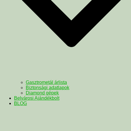
Gasztrometál árlista
Biztonsági adatlapok
Diamond gépek
Belvárosi Ajándékbolt
BLOG