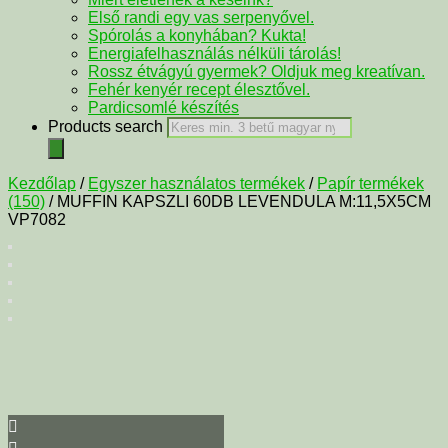
Első randi egy vas serpenyővel.
Spórolás a konyhában? Kukta!
Energiafelhasználás nélküli tárolás!
Rossz étvágyú gyermek? Oldjuk meg kreatívan.
Fehér kenyér recept élesztővel.
Pardicsomlé készítés
Products search
Kezdőlap
/
Egyszer használatos termékek
/
Papír termékek
(150)
/ MUFFIN KAPSZLI 60DB LEVENDULA M:11,5X5CM
VP7082