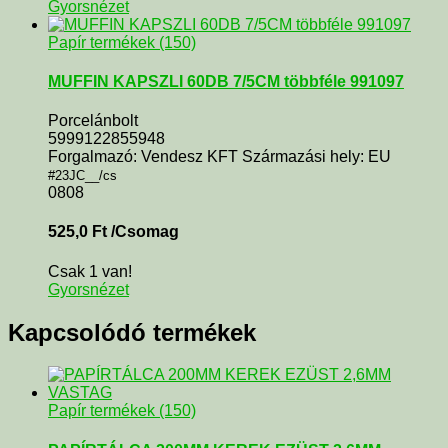
Gyorsnézet
Papír termékek (150)
MUFFIN KAPSZLI 60DB 7/5CM többféle 991097
Porcelánbolt
5999122855948
Forgalmazó: Vendesz KFT Származási hely: EU
#23JC__/cs
0808
525,0
Ft
/Csomag
Csak 1 van!
Gyorsnézet
Kapcsolódó termékek
Papír termékek (150)