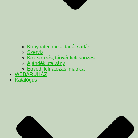
Konyhatechnikai tanácsadás
Szerviz
Kölcsönzés, tányér kölcsönzés
Ajándék utalvány
Egyedi feliratozás, matrica
WEBÁRUHÁZ
Katalógus