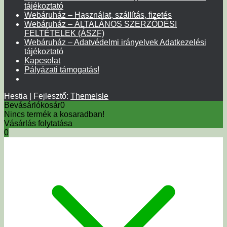
tájékoztató
Webáruház – Használat, szállítás, fizetés
Webáruház – ÁLTALÁNOS SZERZŐDÉSI
FELTÉTELEK (ÁSZF)
Webáruház – Adatvédelmi irányelvek Adatkezelési
tájékoztató
Kapcsolat
Pályázati támogatás!
Hestia | Fejlesztő:
ThemeIsle
Bevásárlókosár
0
Nincs termék a kosaradban!
Vásárlás folytatása
0