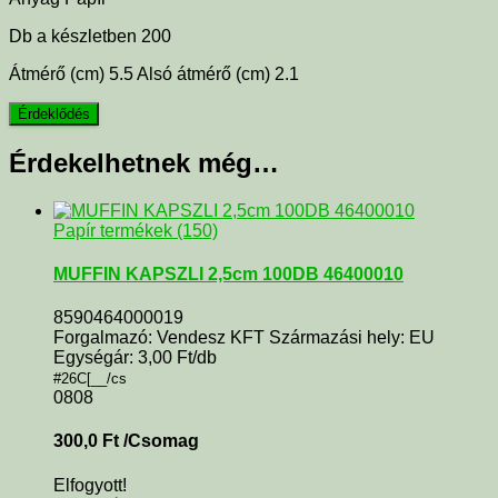
Db a készletben 200
Átmérő (cm) 5.5 Alsó átmérő (cm) 2.1
Érdekelhetnek még…
Papír termékek (150)
MUFFIN KAPSZLI 2,5cm 100DB 46400010
8590464000019
Forgalmazó: Vendesz KFT Származási hely: EU
Egységár: 3,00 Ft/db
#26C[__/cs
0808
300,0
Ft
/Csomag
Elfogyott!