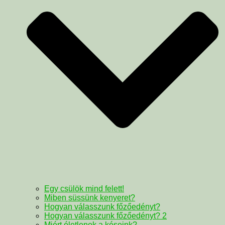
Egy csülök mind felett!
Miben süssünk kenyeret?
Hogyan válasszunk főzőedényt?
Hogyan válasszunk főzőedényt? 2
Miért életlenek a késeink?