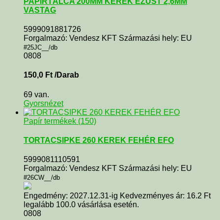
PAPÍRTÁLCA 200MM KEREK EZÜST 2,6MM
VASTAG
5999091881726
Forgalmazó: Vendesz KFT Származási hely: EU
#25JC__/db
0808
150,0
Ft
/Darab
69 van.
Gyorsnézet
Papír termékek (150)
TORTACSIPKE 260 KEREK FEHÉR EFO
5999081110591
Forgalmazó: Vendesz KFT Származási hely: EU
#26CW__/db
Engedmény: 2027.12.31-ig Kedvezményes ár: 16.2 Ft
legalább 100.0 vásárlása esetén.
0808