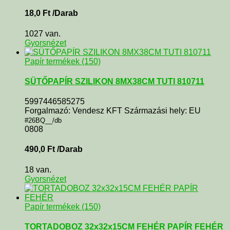
18,0
Ft
/Darab
1027 van.
Gyorsnézet
Papír termékek (150)
SÜTŐPAPÍR SZILIKON 8MX38CM TUTI 810711
5997446585275
Forgalmazó: Vendesz KFT Származási hely: EU
#26BQ__/db
0808
490,0
Ft
/Darab
18 van.
Gyorsnézet
Papír termékek (150)
TORTADOBOZ 32x32x15CM FEHÉR PAPÍR FEHÉR