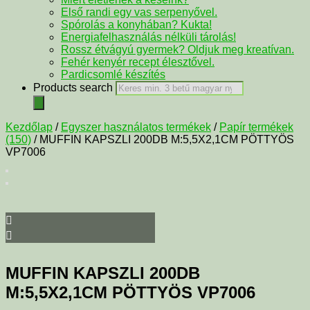
Első randi egy vas serpenyővel.
Spórolás a konyhában? Kukta!
Energiafelhasználás nélküli tárolás!
Rossz étvágyú gyermek? Oldjuk meg kreatívan.
Fehér kenyér recept élesztővel.
Pardicsomlé készítés
Products search
Kezdőlap
/
Egyszer használatos termékek
/
Papír termékek
(150)
/ MUFFIN KAPSZLI 200DB M:5,5X2,1CM PÖTTYÖS
VP7006
MUFFIN KAPSZLI 200DB
M:5,5X2,1CM PÖTTYÖS VP7006