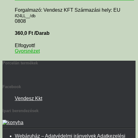
Forgalmazó: Vendesz KFT Származási hely: EU
#24LL__/db
0808
360,0
Ft
/Darab
Elfogyott!
Gyorsnézet
Porcelán termékek
Facebook
Vendesz Kkt
Ipari berendezések
Webáruház – Adatvédelmi irányelvek Adatkezelési