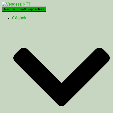
Navigáció be-/kikapcsolása
Cégünk