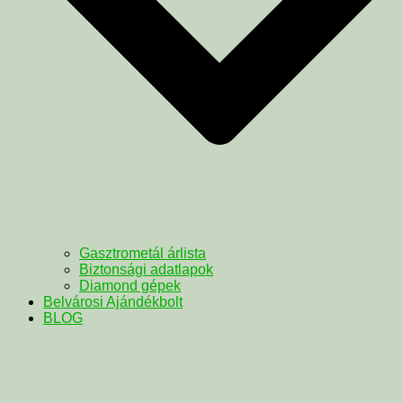
Gasztrometál árlista
Biztonsági adatlapok
Diamond gépek
Belvárosi Ajándékbolt
BLOG