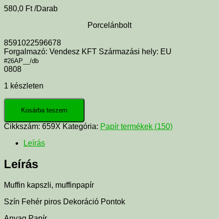
580,0
Ft
/Darab
Porcelánbolt
8591022596678
Forgalmazó: Vendesz KFT Származási hely: EU
#26AP__/db
0808
1 készleten
Kosárba teszem
Cikkszám:
659X
Kategória:
Papír termékek (150)
Leírás
Leírás
Muffin kapszli, muffinpapír
Szín Fehér piros Dekoráció Pontok
Anyag Papír