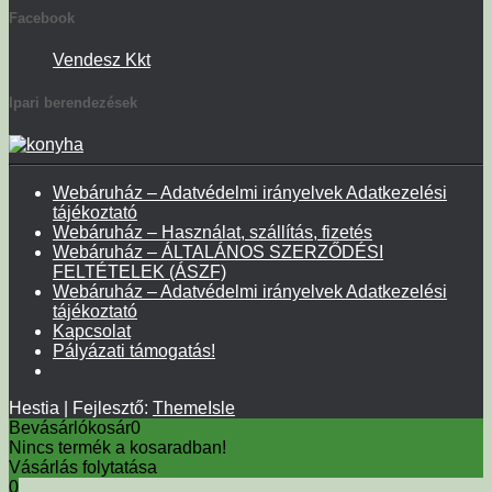
Facebook
Vendesz Kkt
Ipari berendezések
Webáruház – Adatvédelmi irányelvek Adatkezelési
tájékoztató
Webáruház – Használat, szállítás, fizetés
Webáruház – ÁLTALÁNOS SZERZŐDÉSI
FELTÉTELEK (ÁSZF)
Webáruház – Adatvédelmi irányelvek Adatkezelési
tájékoztató
Kapcsolat
Pályázati támogatás!
Hestia | Fejlesztő:
ThemeIsle
Bevásárlókosár
0
Nincs termék a kosaradban!
Vásárlás folytatása
0