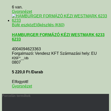
6 van.
Gyorsnézet
Büfé eszköz
Előkészítés (K60)
HAMBURGER FORMÁZÓ KÉZI WESTMARK 6233
6233
4004094623363
Forgalmazó: Vendesz KFT Származási hely: EU
#26F^__/db
0807
5 220,0
Ft
/Darab
Elfogyott!
Gyorsnézet
Porcelán termékek