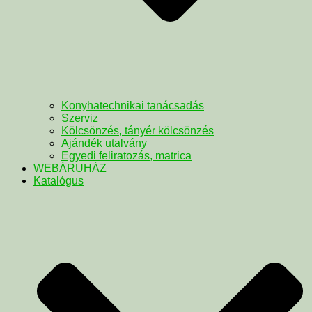
Konyhatechnikai tanácsadás
Szerviz
Kölcsönzés, tányér kölcsönzés
Ajándék utalvány
Egyedi feliratozás, matrica
WEBÁRUHÁZ
Katalógus