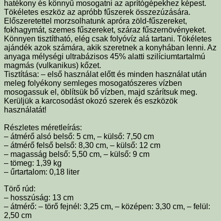
hatékony és könnyű mosogatni az aprítógépekhez képest.
Tökéletes eszköz az apróbb fűszerek összezúzására.
Előszeretettel morzsolhatunk apróra zöld-fűszereket,
fokhagymát, szemes fűszereket, száraz fűszernövényeket.
Könnyen tisztítható, elég csak folyóvíz alá tartani. Tökéletes
ajándék azok számára, akik szeretnek a konyhában lenni. Az
anyaga mélységi ultrabázisos 45% alatti szilíciumtartalmú
magmás (vulkanikus) kőzet.
Tisztítása: – első használat előtt és minden használat után
meleg folyékony semleges mosogatószeres vízben
mosogassuk el, öblítsük bő vízben, majd szárítsuk meg.
Kerüljük a karcosodást okozó szerek és eszközök
használatát!
Részletes méretleírás:
– átmérő alsó belső: 5 cm, – külső: 7,50 cm
– átmérő felső belső: 8,30 cm, – külső: 12 cm
– magasság belső: 5,50 cm, – külső: 9 cm
– tömeg: 1,39 kg
– űrtartalom: 0,18 liter
Törő rúd:
– hosszúság: 13 cm
– átmérő: – törő fejnél: 3,25 cm, – középen: 3,30 cm, – felül:
2,50 cm