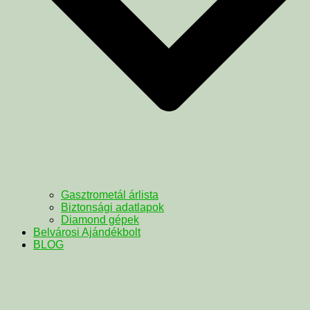
Gasztrometál árlista
Biztonsági adatlapok
Diamond gépek
Belvárosi Ajándékbolt
BLOG