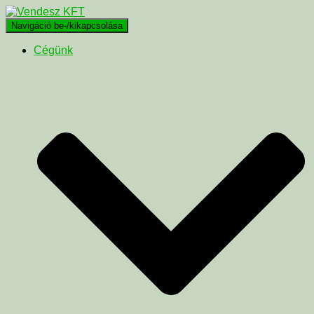
Navigáció be-/kikapcsolása
Cégünk