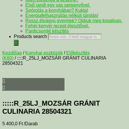
Első randi egy vas serpenyővel.
Spórolás a konyhában? Kukta!
Energiafelhasználás nélküli tárolás!
Rossz étvágyú gyermek? Oldjuk meg kreatívan.
Fehér kenyér recept élesztővel.
Pardicsomlé készítés
Products search
Kezdőlap
/
Konyhai eszközök
/
Előkészítés
(K60)
/ :::::R_25LJ_MOZSÁR GRÁNIT CULINARIA
28504321
:::::R_25LJ_MOZSÁR GRÁNIT
CULINARIA 28504321
5 400,0
Ft
/Darab