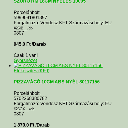
SZŰRŐ RM 18CM NYELES 10095
Porcelánbolt
5999091801397
Forgalmazó: Vendesz KFT Származási hely: EU
#25IB__/db
0807
945,0
Ft
/Darab
Csak 1 van!
Gyorsnézet
Előkészítés (K60)
PIZZAVÁGÓ 10CM ABS NYÉL 80117156
Porcelánbolt.
5702268380782
Forgalmazó: Vendesz KFT Származási hely: EU
#26GX__/db
0807
1 870,0
Ft
/Darab