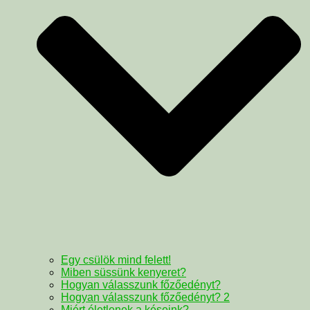
Egy csülök mind felett!
Miben süssünk kenyeret?
Hogyan válasszunk főzőedényt?
Hogyan válasszunk főzőedényt? 2
Miért életlenek a késeink?