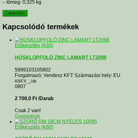
– tömeg: 0,325 kg
Kapcsolódó termékek
Előkészítés (K60)
HÚSKLOPFOLÓ ZINC LAMART LT2096
5999103105802
Forgalmazó: Vendesz KFT Származási hely: EU
#26FX__/db
0807
2 700,0
Ft
/Darab
Csak 2 van!
Gyorsnézet
Előkészítés (K60)