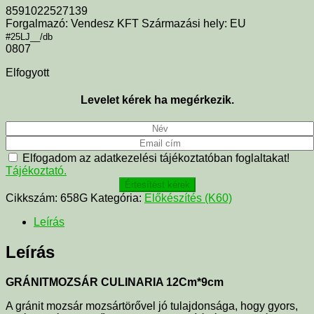
8591022527139
Forgalmazó: Vendesz KFT Származási hely: EU
#25LJ__/db
0807
Elfogyott
Levelet kérek ha megérkezik.
Elfogadom az adatkezelési tájékoztatóban foglaltakat!
Tájékoztató.
Értesítést kérek
Cikkszám:
658G
Kategória:
Előkészítés (K60)
Leírás
Leírás
GRÁNITMOZSÁR CULINARIA 12Cm*9cm
A gránit mozsár mozsártörővel jó tulajdonsága, hogy gyors,