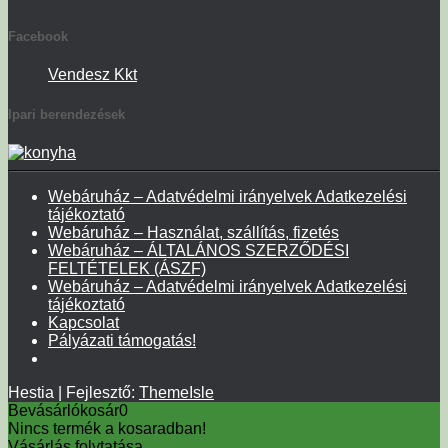
Facebook
Vendesz Kkt
Ipari berendezések
Webáruház – Adatvédelmi irányelvek Adatkezelési
tájékoztató
Webáruház – Használat, szállítás, fizetés
Webáruház – ÁLTALÁNOS SZERZŐDÉSI
FELTÉTELEK (ÁSZF)
Webáruház – Adatvédelmi irányelvek Adatkezelési
tájékoztató
Kapcsolat
Pályázati támogatás!
Hestia | Fejlesztő:
ThemeIsle
Bevásárlókosár
0
Nincs termék a kosaradban!
Vásárlás folytatása