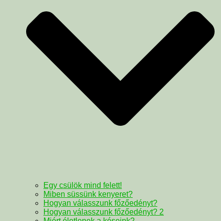
Egy csülök mind felett!
Miben süssünk kenyeret?
Hogyan válasszunk főzőedényt?
Hogyan válasszunk főzőedényt? 2
Miért életlenek a késeink?