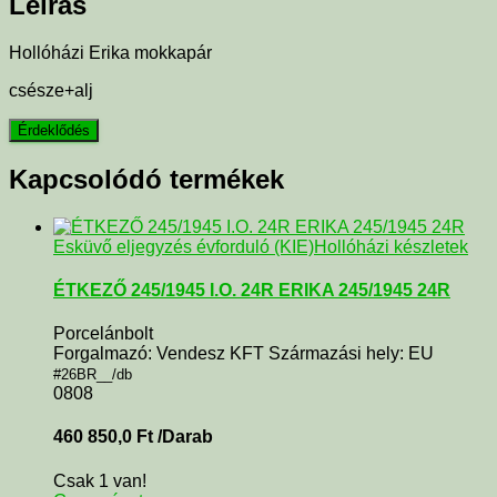
Leírás
Hollóházi Erika mokkapár
csésze+alj
Kapcsolódó termékek
Esküvő eljegyzés évforduló (KIE)
Hollóházi készletek
ÉTKEZŐ 245/1945 I.O. 24R ERIKA 245/1945 24R
Porcelánbolt
Forgalmazó: Vendesz KFT Származási hely: EU
#26BR__/db
0808
460 850,0
Ft
/Darab
Csak 1 van!