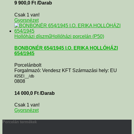
9 900,0
Ft
/Darab
Csak 1 van!
Gyorsnézet
Hollóházi díszmű
Hollóházi porcelán (P50)
BONBONÉR 654/1945 I.O. ERIKA HOLLÓHÁZI
654/1945
Porcelánbolt
Forgalmazó: Vendesz KFT Származási hely: EU
#25EI__/db
0808
14 000,0
Ft
/Darab
Csak 1 van!
Gyorsnézet
Porcelán termékek