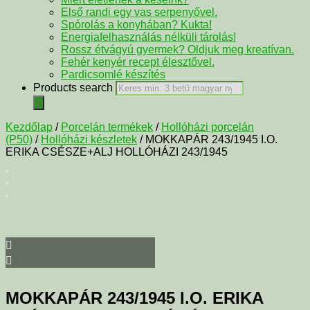
Első randi egy vas serpenyővel.
Spórolás a konyhában? Kukta!
Energiafelhasználás nélküli tárolás!
Rossz étvágyú gyermek? Oldjuk meg kreatívan.
Fehér kenyér recept élesztővel.
Pardicsomlé készítés
Products search
Kezdőlap
/
Porcelán termékek
/
Hollóházi porcelán
(P50)
/
Hollóházi készletek
/ MOKKAPÁR 243/1945 I.O.
ERIKA CSÉSZE+ALJ HOLLÓHÁZI 243/1945
MOKKAPÁR 243/1945 I.O. ERIKA