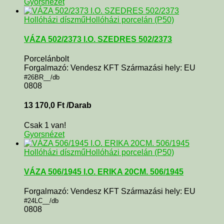
Gyorsnézet
Hollóházi díszmű
Hollóházi porcelán (P50)
VÁZA 502/2373 I.O. SZEDRES 502/2373
Porcelánbolt
Forgalmazó: Vendesz KFT Származási hely: EU
#26BR__/db
0808
13 170,0
Ft
/Darab
Csak 1 van!
Gyorsnézet
Hollóházi díszmű
Hollóházi porcelán (P50)
VÁZA 506/1945 I.O. ERIKA 20CM. 506/1945
Forgalmazó: Vendesz KFT Származási hely: EU
#24LC__/db
0808