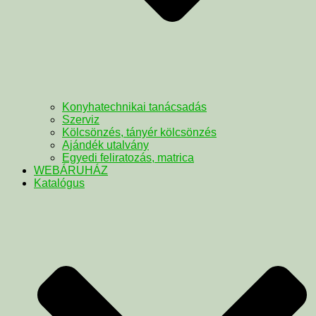
Konyhatechnikai tanácsadás
Szerviz
Kölcsönzés, tányér kölcsönzés
Ajándék utalvány
Egyedi feliratozás, matrica
WEBÁRUHÁZ
Katalógus