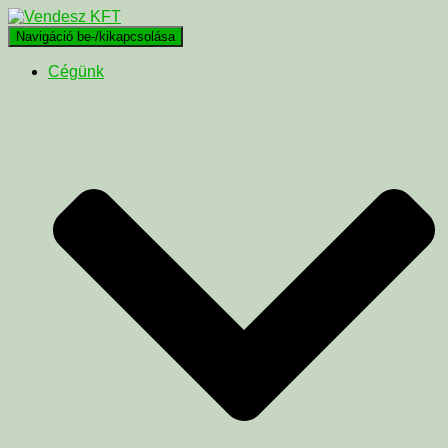
Navigáció be-/kikapcsolása
Cégünk