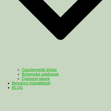
Gasztrometál árlista
Biztonsági adatlapok
Diamond gépek
Belvárosi Ajándékbolt
BLOG