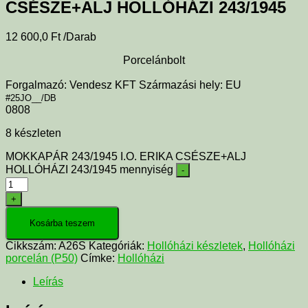
CSÉSZE+ALJ HOLLÓHÁZI 243/1945
12 600,0
Ft
/Darab
Porcelánbolt
Forgalmazó: Vendesz KFT Származási hely: EU
#25JO__/DB
0808
8 készleten
MOKKAPÁR 243/1945 I.O. ERIKA CSÉSZE+ALJ
HOLLÓHÁZI 243/1945 mennyiség
-
+
Kosárba teszem
Cikkszám:
A26S
Kategóriák:
Hollóházi készletek
,
Hollóházi
porcelán (P50)
Címke:
Hollóházi
Leírás