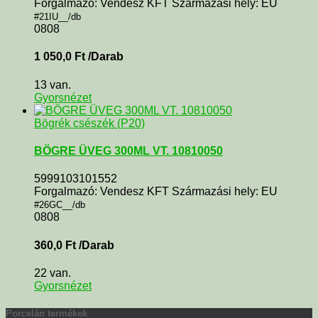
Forgalmazó: Vendesz KFT Származási hely: EU
#21IU__/db
0808
1 050,0
Ft
/Darab
13 van.
Gyorsnézet
Bögrék csészék (P20)
BÖGRE ÜVEG 300ML VT. 10810050
5999103101552
Forgalmazó: Vendesz KFT Származási hely: EU
#26GC__/db
0808
360,0
Ft
/Darab
22 van.
Gyorsnézet
Porcelán termékek