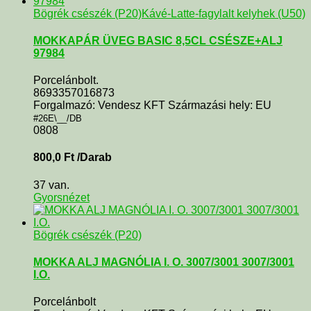
Bögrék csészék (P20)
Kávé-Latte-fagylalt kelyhek (U50)
MOKKAPÁR ÜVEG BASIC 8,5CL CSÉSZE+ALJ
97984
Porcelánbolt.
8693357016873
Forgalmazó: Vendesz KFT Származási hely: EU
#26E\__/DB
0808
800,0
Ft
/Darab
37 van.
Gyorsnézet
Bögrék csészék (P20)
MOKKA ALJ MAGNÓLIA I. O. 3007/3001 3007/3001
I.O.
Porcelánbolt