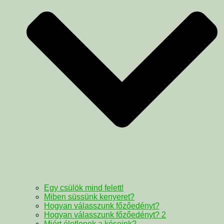
Egy csülök mind felett!
Miben süssünk kenyeret?
Hogyan válasszunk főzőedényt?
Hogyan válasszunk főzőedényt? 2
Miért életlenek a késeink?