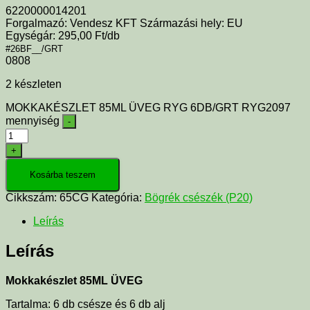
6220000014201
Forgalmazó: Vendesz KFT Származási hely: EU
Egységár: 295,00 Ft/db
#26BF__/GRT
0808
2 készleten
MOKKAKÉSZLET 85ML ÜVEG RYG 6DB/GRT RYG2097
mennyiség
-
+
Kosárba teszem
Cikkszám:
65CG
Kategória:
Bögrék csészék (P20)
Leírás
Leírás
Mokkakészlet 85ML ÜVEG
Tartalma: 6 db csésze és 6 db alj