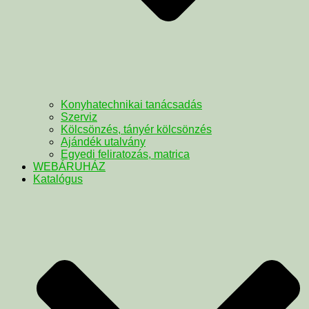
Konyhatechnikai tanácsadás
Szerviz
Kölcsönzés, tányér kölcsönzés
Ajándék utalvány
Egyedi feliratozás, matrica
WEBÁRUHÁZ
Katalógus