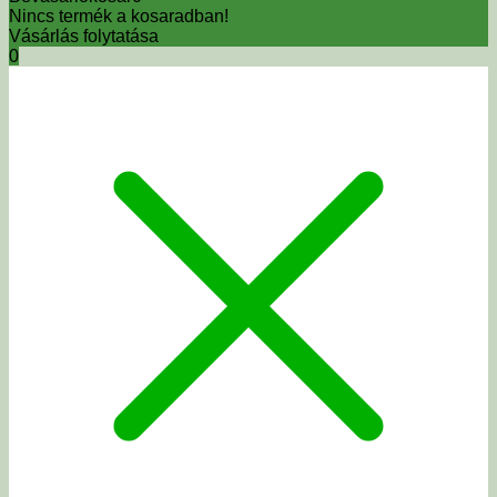
Nincs termék a kosaradban!
Vásárlás folytatása
0