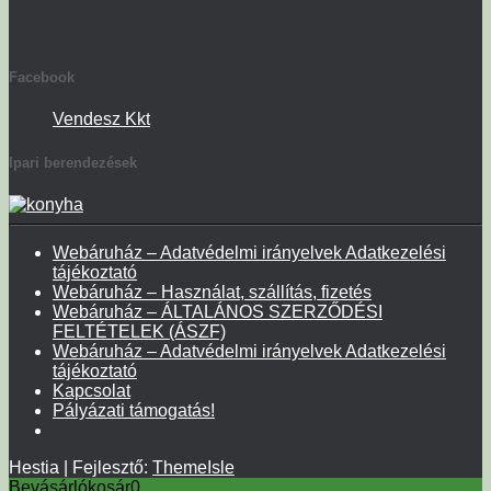
Facebook
Vendesz Kkt
Ipari berendezések
Webáruház – Adatvédelmi irányelvek Adatkezelési
tájékoztató
Webáruház – Használat, szállítás, fizetés
Webáruház – ÁLTALÁNOS SZERZŐDÉSI
FELTÉTELEK (ÁSZF)
Webáruház – Adatvédelmi irányelvek Adatkezelési
tájékoztató
Kapcsolat
Pályázati támogatás!
Hestia | Fejlesztő:
ThemeIsle
Bevásárlókosár
0