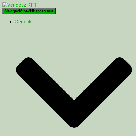
Navigáció be-/kikapcsolása
Cégünk