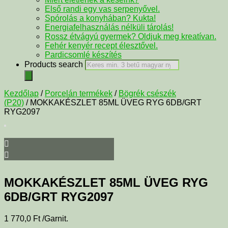
Első randi egy vas serpenyővel.
Spórolás a konyhában? Kukta!
Energiafelhasználás nélküli tárolás!
Rossz étvágyú gyermek? Oldjuk meg kreatívan.
Fehér kenyér recept élesztővel.
Pardicsomlé készítés
Products search
Kezdőlap
/
Porcelán termékek
/
Bögrék csészék
(P20)
/ MOKKAKÉSZLET 85ML ÜVEG RYG 6DB/GRT
RYG2097
MOKKAKÉSZLET 85ML ÜVEG RYG
6DB/GRT RYG2097
1 770,0
Ft
/Garnit.