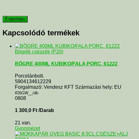
Kapcsolódó termékek
Bögrék csészék (P20)
BÖGRE 400ML KUBIKO/FALA PORC. 61222
Porcelánbolt.
5904134612229
Forgalmazó: Vendesz KFT Származási hely: EU
#26GW__/db
0808
1 300,0
Ft
/Darab
21 van.
Gyorsnézet