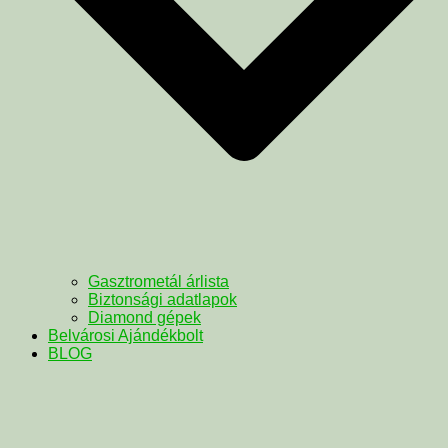
Gasztrometál árlista
Biztonsági adatlapok
Diamond gépek
Belvárosi Ajándékbolt
BLOG