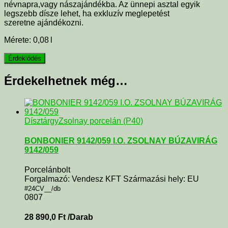
névnapra,vagy nászajándékba. Az ünnepi asztal egyik
legszebb dísze lehet, ha exkluzív meglepetést
szeretne ajándékozni.
Mérete: 0,08 l
Érdekelhetnek még…
Dísztárgy
Zsolnay porcelán (P40)
BONBONIER 9142/059 I.O. ZSOLNAY BÚZAVIRÁG
9142/059
Porcelánbolt
Forgalmazó: Vendesz KFT Származási hely: EU
#24CV__/db
0807
28 890,0
Ft
/Darab