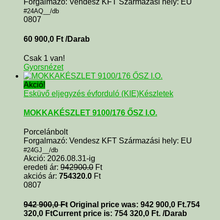
Forgalmazó: Vendesz KFT Származási hely: EU
#24AQ__/db
0807
60 900,0
Ft
/Darab
Csak 1 van!
Gyorsnézet
Akció!
Esküvő eljegyzés évforduló (KIE)
Készletek
MOKKAKÉSZLET 9100/176 ŐSZ I.O.
Porcelánbolt
Forgalmazó: Vendesz KFT Származási hely: EU
#24GJ__/db
Akció: 2026.08.31-ig
eredeti ár:
942900.0
Ft
akciós ár:
754320.0
Ft
0807
942 900,0
Ft
Original price was: 942 900,0 Ft.
754
320,0
Ft
Current price is: 754 320,0 Ft.
/Darab