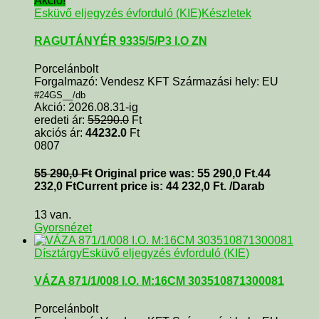
Akció!
Esküvő eljegyzés évforduló (KIE)
Készletek
RAGUTÁNYÉR 9335/5/P3 I.O ZN
Porcelánbolt
Forgalmazó: Vendesz KFT Származási hely: EU
#24GS__/db
Akció: 2026.08.31-ig
eredeti ár:
55290.0
Ft
akciós ár:
44232.0
Ft
0807
55 290,0
Ft
Original price was: 55 290,0 Ft.
44
232,0
Ft
Current price is: 44 232,0 Ft.
/Darab
13 van.
Gyorsnézet
Dísztárgy
Esküvő eljegyzés évforduló (KIE)
VÁZA 871/1/008 I.O. M:16CM 303510871300081
Porcelánbolt