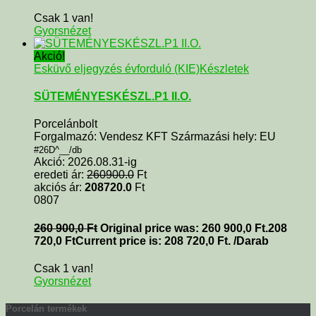
Csak 1 van!
Gyorsnézet
Akció!
Esküvő eljegyzés évforduló (KIE)
Készletek
SÜTEMÉNYESKÉSZL.P1 II.O.
Porcelánbolt
Forgalmazó: Vendesz KFT Származási hely: EU
#26D^__/db
Akció: 2026.08.31-ig
eredeti ár:
260900.0
Ft
akciós ár:
208720.0
Ft
0807
260 900,0
Ft
Original price was: 260 900,0 Ft.
208
720,0
Ft
Current price is: 208 720,0 Ft.
/Darab
Csak 1 van!
Gyorsnézet
Porcelán termékek