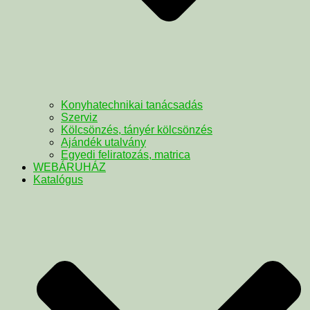
Konyhatechnikai tanácsadás
Szerviz
Kölcsönzés, tányér kölcsönzés
Ajándék utalvány
Egyedi feliratozás, matrica
WEBÁRUHÁZ
Katalógus