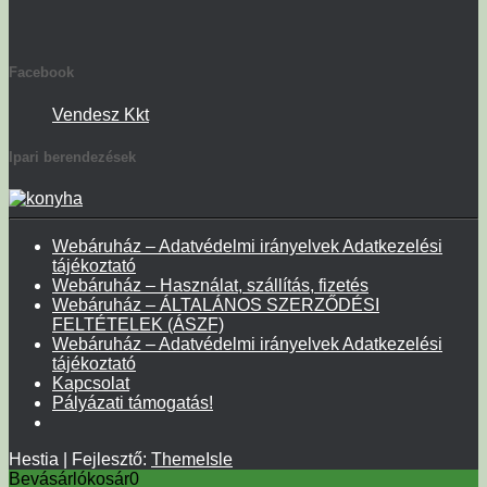
Facebook
Vendesz Kkt
Ipari berendezések
Webáruház – Adatvédelmi irányelvek Adatkezelési
tájékoztató
Webáruház – Használat, szállítás, fizetés
Webáruház – ÁLTALÁNOS SZERZŐDÉSI
FELTÉTELEK (ÁSZF)
Webáruház – Adatvédelmi irányelvek Adatkezelési
tájékoztató
Kapcsolat
Pályázati támogatás!
Hestia | Fejlesztő:
ThemeIsle
Bevásárlókosár
0