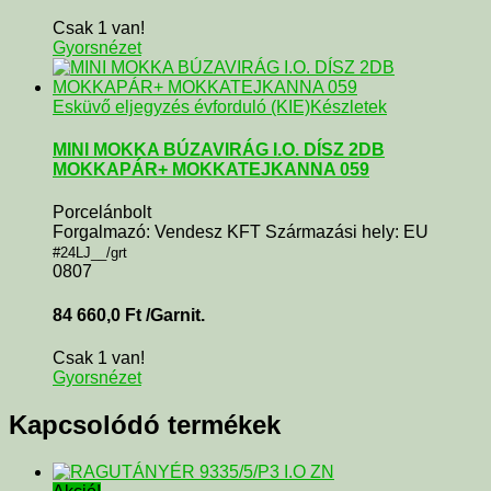
Csak 1 van!
Gyorsnézet
Esküvő eljegyzés évforduló (KIE)
Készletek
MINI MOKKA BÚZAVIRÁG I.O. DÍSZ 2DB
MOKKAPÁR+ MOKKATEJKANNA 059
Porcelánbolt
Forgalmazó: Vendesz KFT Származási hely: EU
#24LJ__/grt
0807
84 660,0
Ft
/Garnit.
Csak 1 van!
Gyorsnézet
Kapcsolódó termékek