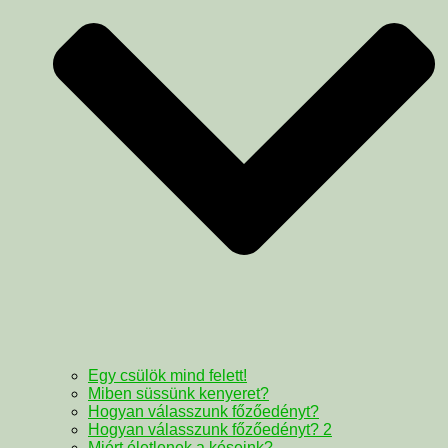
Egy csülök mind felett!
Miben süssünk kenyeret?
Hogyan válasszunk főzőedényt?
Hogyan válasszunk főzőedényt? 2
Miért életlenek a késeink?