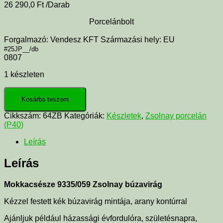
26 290,0
Ft
/Darab
Porcelánbolt
Forgalmazó: Vendesz KFT Származási hely: EU
#25JP__/db
0807
1 készleten
Kosárba teszem
Cikkszám:
64ZB
Kategóriák:
Készletek
,
Zsolnay porcelán
(P40)
Leírás
Leírás
Mokkacsésze 9335/059 Zsolnay búzavirág
Kézzel festett kék búzavirág mintája, arany kontúrral
Ajánljuk például házassági évfordulóra, születésnapra,