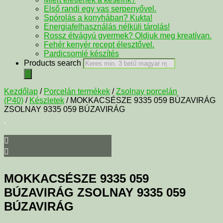
Első randi egy vas serpenyővel.
Spórolás a konyhában? Kukta!
Energiafelhasználás nélküli tárolás!
Rossz étvágyú gyermek? Oldjuk meg kreatívan.
Fehér kenyér recept élesztővel.
Pardicsomlé készítés
Products search
Kezdőlap
/
Porcelán termékek
/
Zsolnay porcelán
(P40)
/
Készletek
/ MOKKACSÉSZE 9335 059 BÚZAVIRÁG
ZSOLNAY 9335 059 BÚZAVIRÁG
MOKKACSÉSZE 9335 059
BÚZAVIRÁG ZSOLNAY 9335 059
BÚZAVIRÁG