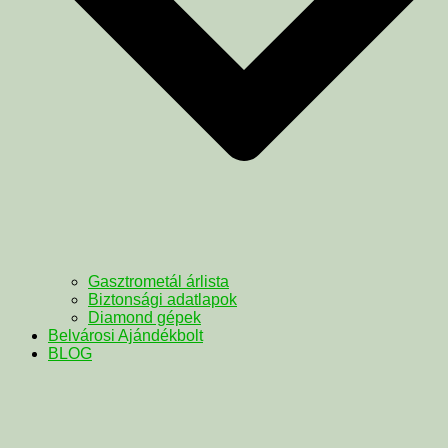
Gasztrometál árlista
Biztonsági adatlapok
Diamond gépek
Belvárosi Ajándékbolt
BLOG