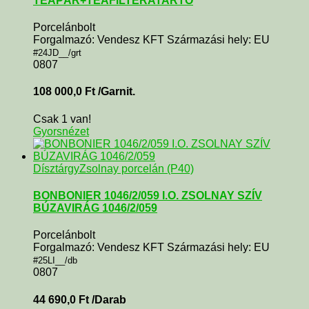
TEAPÁR+TEAFILTERATARTÓ
Porcelánbolt
Forgalmazó: Vendesz KFT Származási hely: EU
#24JD__/grt
0807
108 000,0
Ft
/Garnit.
Csak 1 van!
Gyorsnézet
Dísztárgy
Zsolnay porcelán (P40)
BONBONIER 1046/2/059 I.O. ZSOLNAY SZÍV
BÚZAVIRÁG 1046/2/059
Porcelánbolt
Forgalmazó: Vendesz KFT Származási hely: EU
#25LI__/db
0807
44 690,0
Ft
/Darab