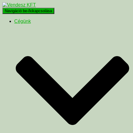
Navigáció be-/kikapcsolása
Cégünk