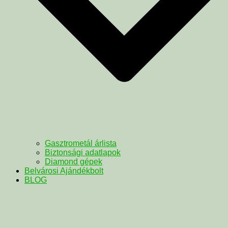
Gasztrometál árlista
Biztonsági adatlapok
Diamond gépek
Belvárosi Ajándékbolt
BLOG