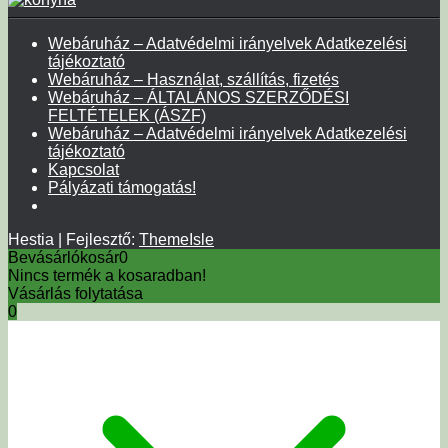
Webáruház – Adatvédelmi irányelvek Adatkezelési
tájékoztató
Webáruház – Használat, szállítás, fizetés
Webáruház – ÁLTALÁNOS SZERZŐDÉSI
FELTÉTELEK (ÁSZF)
Webáruház – Adatvédelmi irányelvek Adatkezelési
tájékoztató
Kapcsolat
Pályázati támogatás!
Hestia | Fejlesztő:
ThemeIsle
Bevásárlókosár
0
Nincs termék a kosaradban!
Vásárlás folytatása
0