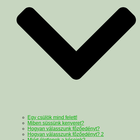
Egy csülök mind felett!
Miben süssünk kenyeret?
Hogyan válasszunk főzőedényt?
Hogyan válasszunk főzőedényt? 2
Miért életlenek a késeink?