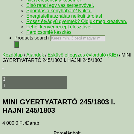
Első randi egy vas serpenyővel.
Spórolás a konyhában? Kukta!
Energiafelhasználás nélküli tárolás!
Rossz étvágyú gyermek? Oldjuk meg kreatívan.
Fehér kenyér recept élesztővel.
Pardicsomlé készítés
Products search
Kezdőlap
/
Ajándék
/
Esküvő eljegyzés évforduló (KIE)
/ MINI
GYERTYATARTÓ 245/1803 I. HAJNI 245/1803
MINI GYERTYATARTÓ 245/1803 I.
HAJNI 245/1803
4 000,0
Ft
/Darab
Porcelánbolt