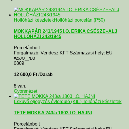
Hollóházi készletek
Hollóházi porcelán (P50)
MOKKAPÁR 243/1945 I.O. ERIKA CSÉSZE+ALJ
HOLLÓHÁZI 243/1945
Porcelánbolt
Forgalmazó: Vendesz KFT Származási hely: EU
#25JO__/DB
0809
12 600,0
Ft
/Darab
8 van.
Gyorsnézet
Esküvő eljegyzés évforduló (KIE)
Hollóházi készletek
TETE MOKKA 243/a 1803 I.O. HAJNI
Porcelánbolt