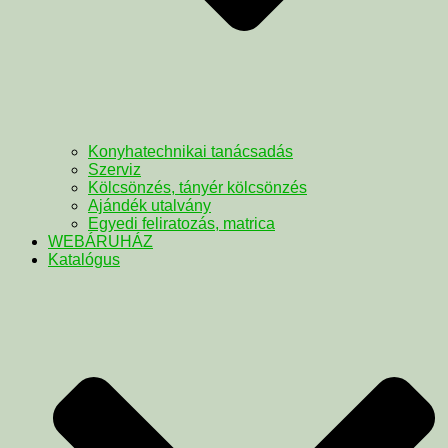
Konyhatechnikai tanácsadás
Szerviz
Kölcsönzés, tányér kölcsönzés
Ajándék utalvány
Egyedi feliratozás, matrica
WEBÁRUHÁZ
Katalógus