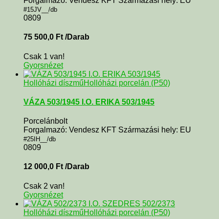
Forgalmazó: Vendesz KFT Származási hely: EU
#15JV__/db
0809
75 500,0
Ft
/Darab
Csak 1 van!
Gyorsnézet
Hollóházi díszmű
Hollóházi porcelán (P50)
VÁZA 503/1945 I.O. ERIKA 503/1945
Porcelánbolt
Forgalmazó: Vendesz KFT Származási hely: EU
#25IH__/db
0809
12 000,0
Ft
/Darab
Csak 2 van!
Gyorsnézet
Hollóházi díszmű
Hollóházi porcelán (P50)