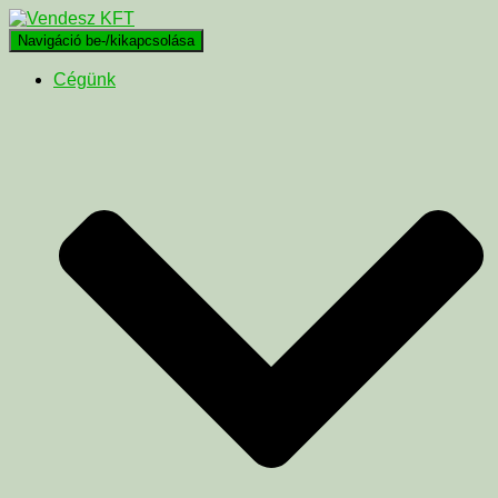
Navigáció be-/kikapcsolása
Cégünk