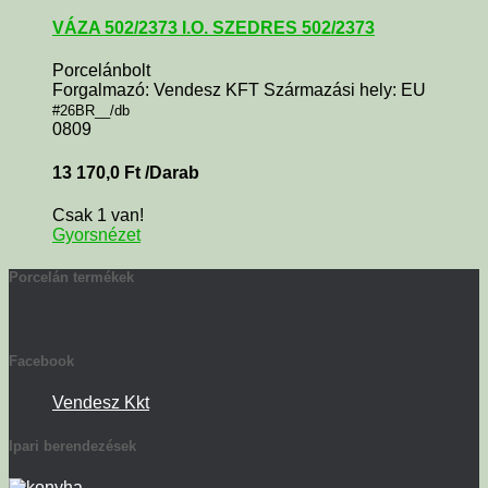
VÁZA 502/2373 I.O. SZEDRES 502/2373
Porcelánbolt
Forgalmazó: Vendesz KFT Származási hely: EU
#26BR__/db
0809
13 170,0
Ft
/Darab
Csak 1 van!
Gyorsnézet
Porcelán termékek
Facebook
Vendesz Kkt
Ipari berendezések