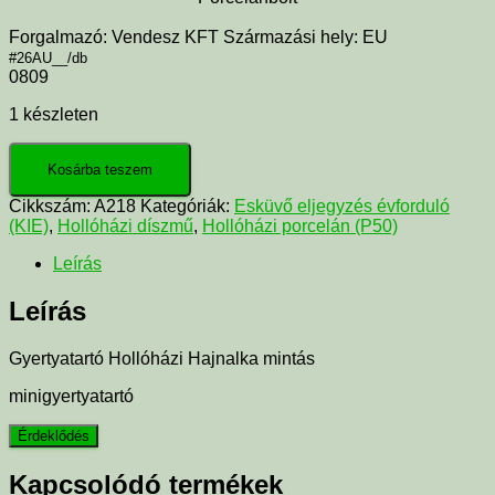
Forgalmazó: Vendesz KFT Származási hely: EU
#26AU__/db
0809
1 készleten
Kosárba teszem
Cikkszám:
A218
Kategóriák:
Esküvő eljegyzés évforduló
(KIE)
,
Hollóházi díszmű
,
Hollóházi porcelán (P50)
Leírás
Leírás
Gyertyatartó Hollóházi Hajnalka mintás
minigyertyatartó
Kapcsolódó termékek