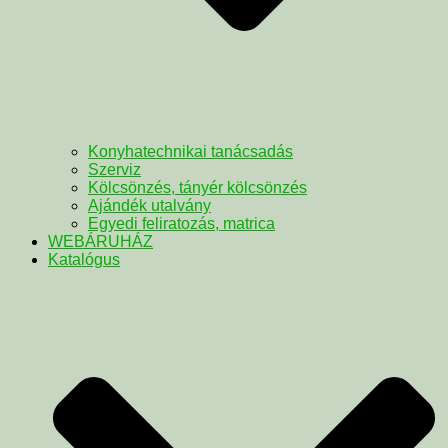
Konyhatechnikai tanácsadás
Szerviz
Kölcsönzés, tányér kölcsönzés
Ajándék utalvány
Egyedi feliratozás, matrica
WEBÁRUHÁZ
Katalógus