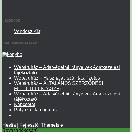
Facebook
Vendesz Kkt
Ipari berendezések
Webáruház – Adatvédelmi irányelvek Adatkezelési
tájékoztató
Webáruház – Használat, szállítás, fizetés
Webáruház – ÁLTALÁNOS SZERZŐDÉSI
FELTÉTELEK (ÁSZF)
Webáruház – Adatvédelmi irányelvek Adatkezelési
tájékoztató
Kapcsolat
Pályázati támogatás!
Hestia | Fejlesztő:
ThemeIsle
Bevásárlókosár
0