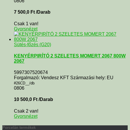
0806
7 500,0
Ft
/Darab
Csak 1 van!
Gyorsnézet
Sütés-főzés (G20)
KENYÉRPIRÍTÓ 2 SZELETES MOMERT 2067 800W
2067
5997307520674
Forgalmazó: Vendesz KFT Származási hely: EU
#26CD__/db
0806
10 500,0
Ft
/Darab
Csak 2 van!
Gyorsnézet
Porcelán termékek