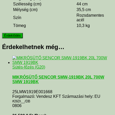
Szélesség (cm)
44 cm
Mélység (cm)
35,5 cm
Rozsdamentes
Szín
acél
Tömeg
10,3 kg
Érdekelhetnek még…
Sütés-főzés (G20)
MIKRÓSÜTŐ SENCOR SMW-1919BK 20L 700W
SMW 1919BK
25LMW1919E001668
Forgalmazó: Vendesz KFT Származási hely: EU
#26D\__/DB
0806