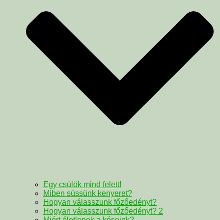
Egy csülök mind felett!
Miben süssünk kenyeret?
Hogyan válasszunk főzőedényt?
Hogyan válasszunk főzőedényt? 2
Miért életlenek a késeink?