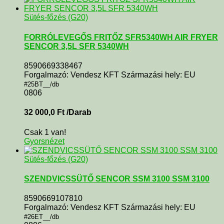
Sütés-főzés (G20)
FORRÓLEVEGŐS FRITŐZ SFR5340WH AIR FRYER
SENCOR 3,5L SFR 5340WH
8590669338467
Forgalmazó: Vendesz KFT Származási hely: EU
#25BT__/db
0806
32 000,0
Ft
/Darab
Csak 1 van!
Gyorsnézet
Sütés-főzés (G20)
SZENDVICSSÜTŐ SENCOR SSM 3100 SSM 3100
8590669107810
Forgalmazó: Vendesz KFT Származási hely: EU
#26ET__/db