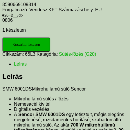
8590669109814
Forgalmazó: Vendesz KFT Származási hely: EU
#26FB__/db
0806
1 készleten
Kosárba teszem
Cikkszám:
65L3
Kategória:
Sütés-főzés (G20)
Leírás
Leírás
SMW 6001DS
Mikrohullámú sütő Sencor
Mikrohullámú sütés / főzés
Nemesacél kivitel
Digitális vezérlés
A
Sencor SMW 6001DS
egy letisztult, mégis elegáns
megjelenésű, rozsdamentes borítású, szabadon álló
mikrohullámú sütő. Az akár
700 W mikrohullámú