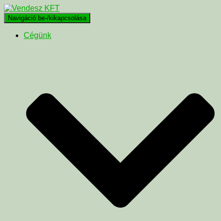
Navigáció be-/kikapcsolása
Cégünk