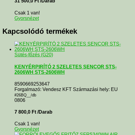
31 500,0
Ft
/Darab
Csak 1 van!
Gyorsnézet
Kapcsolódó termékek
Sütés-főzés (G20)
KENYÉRPIRÍTÓ 2 SZELETES SENCOR STS-
2606WH STS-2606WH
8590669253647
Forgalmazó: Vendesz KFT Származási hely: EU
#26BQ__/db
0806
7 800,0
Ft
/Darab
Csak 1 van!
Gyorsnézet