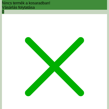
Nincs termék a kosaradban!
Vásárlás folytatása
0