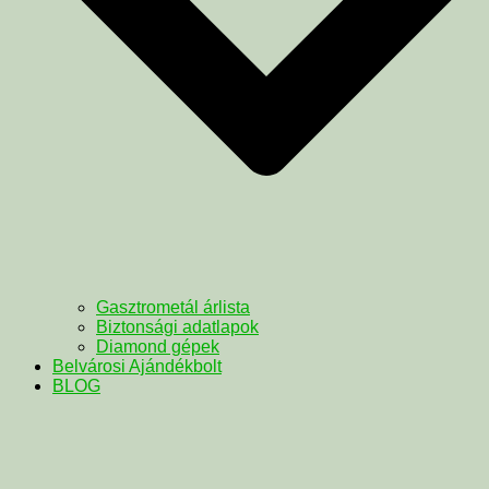
Gasztrometál árlista
Biztonsági adatlapok
Diamond gépek
Belvárosi Ajándékbolt
BLOG