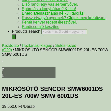
Első randi egy vas serpenyővel.
Spórolás a konyhában? Kukta!
Energiafelhasználás nélküli tárolás!
Rossz étvágyú gyermek? Oldjuk meg kreatívan.
Fehér kenyér recept élesztővel.
Pardicsomlé készítés
Products search
Kezdőlap
/
Háztartási kisgép
/
Sütés-főzés
(G20)
/ MIKRÓSÜTŐ SENCOR SMW6001DS 20L-ES 700W
SMW 6001DS
MIKRÓSÜTŐ SENCOR SMW6001DS
20L-ES 700W SMW 6001DS
39 550,0
Ft
/Darab