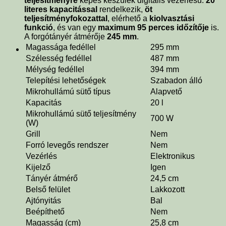
teljesítményre
képes készülék digitális vezérlésű.
20
literes kapacitással
rendelkezik,
öt
teljesítményfokozattal
, elérhető a
kiolvasztási
funkció
, és van egy
maximum 95 perces időzítője
is.
A forgótányér átmérője
245 mm
.
Magassága fedéllel
295 mm
Szélesség fedéllel
487 mm
Mélység fedéllel
394 mm
Telepítési lehetőségek
Szabadon álló
Mikrohullámú sütő típus
Alapvető
Kapacitás
20 l
Mikrohullámú sütő teljesítmény
700 W
(W)
Grill
Nem
Forró levegős rendszer
Nem
Vezérlés
Elektronikus
Kijelző
Igen
Tányér átmérő
24,5 cm
Belső felület
Lakkozott
Ajtónyitás
Bal
Beépíthető
Nem
Magasság (cm)
25,8 cm