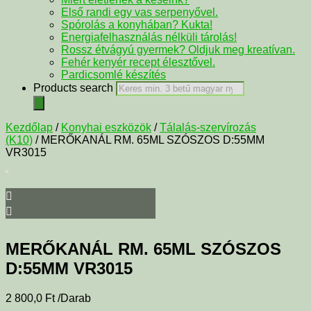
Első randi egy vas serpenyővel.
Spórolás a konyhában? Kukta!
Energiafelhasználás nélküli tárolás!
Rossz étvágyú gyermek? Oldjuk meg kreatívan.
Fehér kenyér recept élesztővel.
Pardicsomlé készítés
Products search
Kezdőlap
/
Konyhai eszközök
/
Tálalás-szervírozás
(K10)
/ MERŐKANÁL RM. 65ML SZÓSZOS D:55MM
VR3015
MERŐKANÁL RM. 65ML SZÓSZOS
D:55MM VR3015
2 800,0
Ft
/Darab