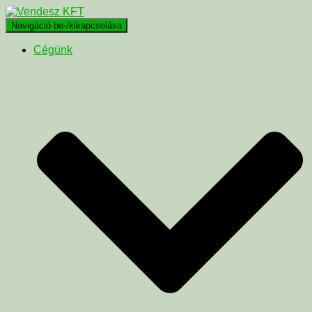
Navigáció be-/kikapcsolása
Cégünk