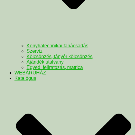
Konyhatechnikai tanácsadás
Szerviz
Kölcsönzés, tányér kölcsönzés
Ajándék utalvány
Egyedi feliratozás, matrica
WEBÁRUHÁZ
Katalógus