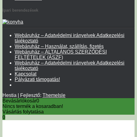
Ipari berendezések
Webáruház – Adatvédelmi irányelvek Adatkezelési
tájékoztató
Webáruház – Használat, szállítás, fizetés
Webáruház – ÁLTALÁNOS SZERZŐDÉSI
FELTÉTELEK (ÁSZF)
Webáruház – Adatvédelmi irányelvek Adatkezelési
tájékoztató
Kapcsolat
Pályázati támogatás!
Hestia | Fejlesztő:
ThemeIsle
Bevásárlókosár
0
Nincs termék a kosaradban!
Vásárlás folytatása
0