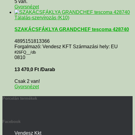
5 van.
Gyorsnézet
Tálalás-szervírozás (K10)
SZAKÁCSFÁKLYA GRANDCHEF tescoma 428740
4895151813366
Forgalmazó: Vendesz KFT Származási hely: EU
#26FQ__/db
0810
13 470,0
Ft
/Darab
Csak 2 van!
Gyorsnézet
Porcelán termékek
Facebook
Vendesz Kkt