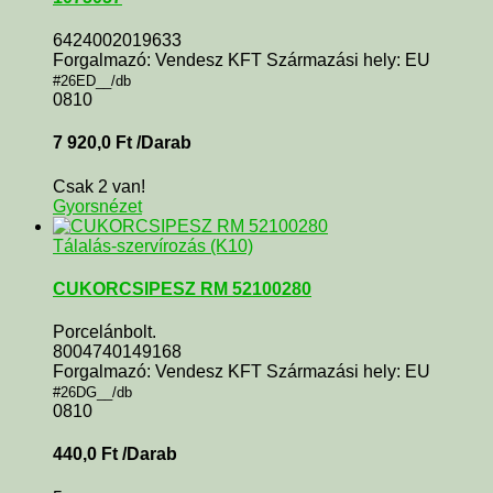
6424002019633
Forgalmazó: Vendesz KFT Származási hely: EU
#26ED__/db
0810
7 920,0
Ft
/Darab
Csak 2 van!
Gyorsnézet
Tálalás-szervírozás (K10)
CUKORCSIPESZ RM 52100280
Porcelánbolt.
8004740149168
Forgalmazó: Vendesz KFT Származási hely: EU
#26DG__/db
0810
440,0
Ft
/Darab