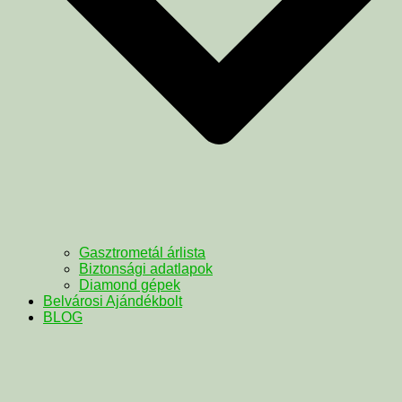
Gasztrometál árlista
Biztonsági adatlapok
Diamond gépek
Belvárosi Ajándékbolt
BLOG