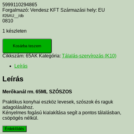
5999110294865
Forgalmazó: Vendesz KFT Származási hely: EU
#26AU__/db
0810
1 készleten
Kosárba teszem
Cikkszám:
65AK
Kategória:
Tálalás-szervírozás (K10)
Leírás
Leírás
Merőkanál rm. 65ML SZÓSZOS
Praktikus konyhai eszköz levesek, szószok és raguk
adagolásához.
Kényelmes fogású kialakítása segít a pontos tálalásban,
csöpögés nélkül.