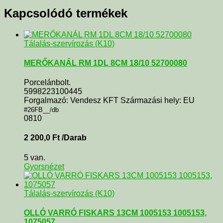
Kapcsolódó termékek
Tálalás-szervírozás (K10)
MERŐKANÁL RM 1DL 8CM 18/10 52700080
Porcelánbolt.
5998223100445
Forgalmazó: Vendesz KFT Származási hely: EU
#26FB__/db
0810
2 200,0
Ft
/Darab
5 van.
Gyorsnézet
Tálalás-szervírozás (K10)
OLLÓ VARRÓ FISKARS 13CM 1005153 1005153,
1075057