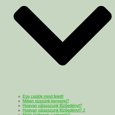
Egy csülök mind felett!
Miben süssünk kenyeret?
Hogyan válasszunk főzőedényt?
Hogyan válasszunk főzőedényt? 2
Miért életlenek a késeink?