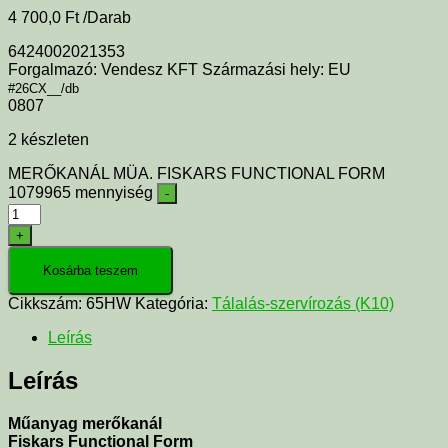
4 700,0
Ft
/Darab
6424002021353
Forgalmazó: Vendesz KFT Származási hely: EU
#26CX__/db
0807
2 készleten
MERŐKANÁL MÜA. FISKARS FUNCTIONAL FORM
1079965 mennyiség
-
+
Kosárba teszem
Cikkszám:
65HW
Kategória:
Tálalás-szervírozás (K10)
Leírás
Leírás
Műanyag merőkanál
Fiskars Functional Form