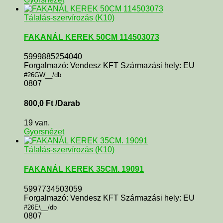
Tálalás-szervírozás (K10)
FAKANÁL KEREK 50CM 114503073
5999885254040
Forgalmazó: Vendesz KFT Származási hely: EU
#26GW__/db
0807
800,0
Ft
/Darab
19 van.
Gyorsnézet
Tálalás-szervírozás (K10)
FAKANÁL KEREK 35CM. 19091
5997734503059
Forgalmazó: Vendesz KFT Származási hely: EU
#26E\__/db
0807