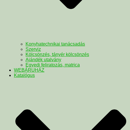
Konyhatechnikai tanácsadás
Szerviz
Kölcsönzés, tányér kölcsönzés
Ajándék utalvány
Egyedi feliratozás, matrica
WEBÁRUHÁZ
Katalógus