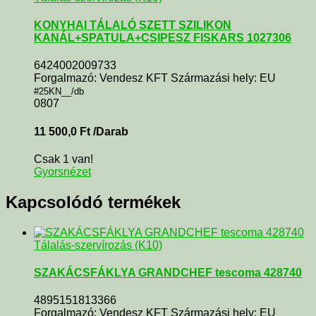
KONYHAI TÁLALÓ SZETT SZILIKON
KANÁL+SPATULA+CSIPESZ FISKARS 1027306
6424002009733
Forgalmazó: Vendesz KFT Származási hely: EU
#25KN__/db
0807
11 500,0
Ft
/Darab
Csak 1 van!
Gyorsnézet
Kapcsolódó termékek
Tálalás-szervírozás (K10)
SZAKÁCSFÁKLYA GRANDCHEF tescoma 428740
4895151813366
Forgalmazó: Vendesz KFT Származási hely: EU