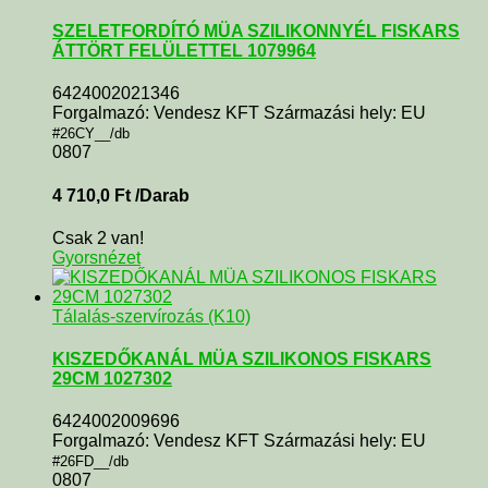
SZELETFORDÍTÓ MÜA SZILIKONNYÉL FISKARS
ÁTTÖRT FELÜLETTEL 1079964
6424002021346
Forgalmazó: Vendesz KFT Származási hely: EU
#26CY__/db
0807
4 710,0
Ft
/Darab
Csak 2 van!
Gyorsnézet
Tálalás-szervírozás (K10)
KISZEDŐKANÁL MÜA SZILIKONOS FISKARS
29CM 1027302
6424002009696
Forgalmazó: Vendesz KFT Származási hely: EU
#26FD__/db
0807