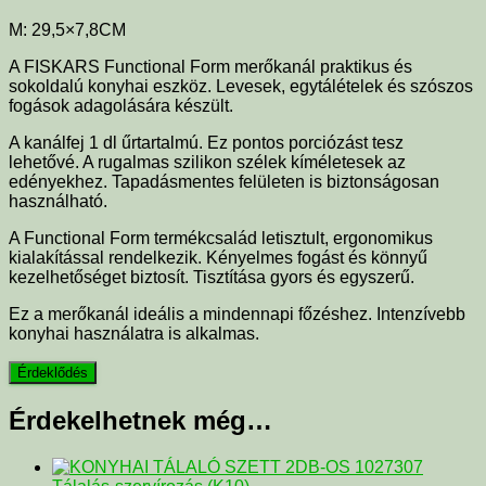
M: 29,5×7,8CM
A FISKARS Functional Form merőkanál praktikus és
sokoldalú konyhai eszköz. Levesek, egytálételek és szószos
fogások adagolására készült.
A kanálfej 1 dl űrtartalmú. Ez pontos porciózást tesz
lehetővé. A rugalmas szilikon szélek kíméletesek az
edényekhez. Tapadásmentes felületen is biztonságosan
használható.
A Functional Form termékcsalád letisztult, ergonomikus
kialakítással rendelkezik. Kényelmes fogást és könnyű
kezelhetőséget biztosít. Tisztítása gyors és egyszerű.
Ez a merőkanál ideális a mindennapi főzéshez. Intenzívebb
konyhai használatra is alkalmas.
Érdekelhetnek még…