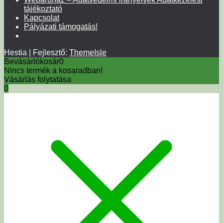
tájékoztató
Kapcsolat
Pályázati támogatás!
Hestia | Fejlesztő:
ThemeIsle
Bevásárlókosár
0
Nincs termék a kosaradban!
Vásárlás folytatása
0