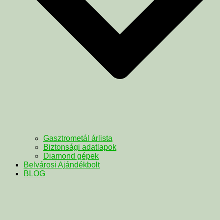
Gasztrometál árlista
Biztonsági adatlapok
Diamond gépek
Belvárosi Ajándékbolt
BLOG