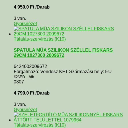
4 950,0
Ft
/Darab
3 van.
Gyorsnézet
Tálalás-szervírozás (K10)
SPATULA MÜA SZILIKON SZÉLLEL FISKARS
29CM 1027300 2009672
6424002009672
Forgalmazó: Vendesz KFT Származási hely: EU
#26ED__/db
0807
4 790,0
Ft
/Darab
3 van.
Gyorsnézet
Tálalás-szervírozás (K10)