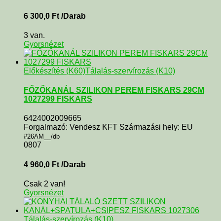
6 300,0
Ft
/Darab
3 van.
Gyorsnézet
Előkészítés (K60)
Tálalás-szervírozás (K10)
FŐZŐKANÁL SZILIKON PEREM FISKARS 29CM
1027299 FISKARS
6424002009665
Forgalmazó: Vendesz KFT Származási hely: EU
#26AM__/db
0807
4 960,0
Ft
/Darab
Csak 2 van!
Gyorsnézet
Tálalás-szervírozás (K10)