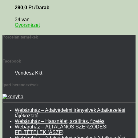
290,0
Ft
/Darab
34 van.
Gyorsnézet
Porcelán termékek
Facebook
Vendesz Kkt
Ipari berendezések
Webáruház – Adatvédelmi irányelvek Adatkezelési
tájékoztató
Webáruház – Használat, szállítás, fizetés
Webáruház – ÁLTALÁNOS SZERZŐDÉSI
FELTÉTELEK (ÁSZF)
Webáruház – Adatvédelmi irányelvek Adatkezelési