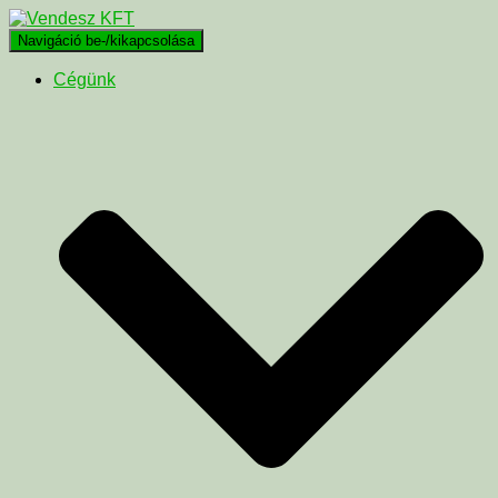
Navigáció be-/kikapcsolása
Cégünk