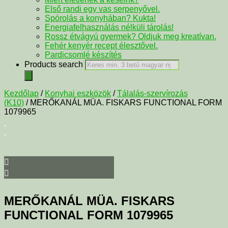
Első randi egy vas serpenyővel.
Spórolás a konyhában? Kukta!
Energiafelhasználás nélküli tárolás!
Rossz étvágyú gyermek? Oldjuk meg kreatívan.
Fehér kenyér recept élesztővel.
Pardicsomlé készítés
Products search
Kezdőlap
/
Konyhai eszközök
/
Tálalás-szervírozás
(K10)
/ MERŐKANÁL MÜA. FISKARS FUNCTIONAL FORM
1079965
MERŐKANÁL MÜA. FISKARS
FUNCTIONAL FORM 1079965