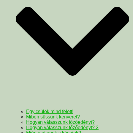
Egy csülök mind felett!
Miben süssünk kenyeret?
Hogyan válasszunk főzőedényt?
Hogyan válasszunk főzőedényt? 2
Miért életlenek a késeink?