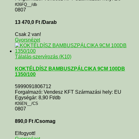
#26FQ__/db
0807
13 470,0
Ft
/Darab
Csak 2 van!
Gyorsnézet
Tálalás-szervírozás (K10)
KOKTÉLDÍSZ BAMBUSZPÁLCIKA 9CM 100DB
1350/100
5999091806712
Forgalmazó: Vendesz KFT Származási hely: EU
Egységár: 8,90 Ft/db
#26EN__/CS
0807
890,0
Ft
/Csomag
Elfogyott!
Gyorsnézet