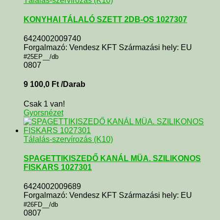
Tálalás-szervírozás (K10)
KONYHAI TÁLALÓ SZETT 2DB-OS 1027307
6424002009740
Forgalmazó: Vendesz KFT Származási hely: EU
#25EP__/db
0807
9 100,0
Ft
/Darab
Csak 1 van!
Gyorsnézet
Tálalás-szervírozás (K10)
SPAGETTIKISZEDŐ KANÁL MÜA. SZILIKONOS
FISKARS 1027301
6424002009689
Forgalmazó: Vendesz KFT Származási hely: EU
#26FD__/db
0807