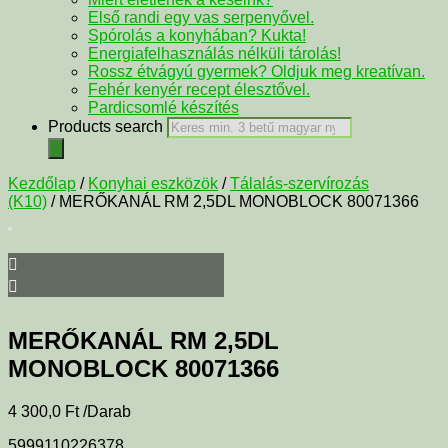
Első randi egy vas serpenyővel.
Spórolás a konyhában? Kukta!
Energiafelhasználás nélküli tárolás!
Rossz étvágyú gyermek? Oldjuk meg kreatívan.
Fehér kenyér recept élesztővel.
Pardicsomlé készítés
Products search
Kezdőlap
/
Konyhai eszközök
/
Tálalás-szervírozás
(K10)
/ MERŐKANÁL RM 2,5DL MONOBLOCK 80071366
MERŐKANÁL RM 2,5DL
MONOBLOCK 80071366
4 300,0
Ft
/Darab
5999110226378