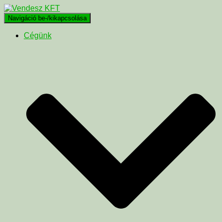
Navigáció be-/kikapcsolása
Cégünk