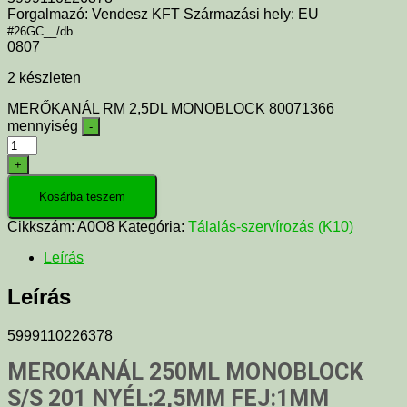
Forgalmazó: Vendesz KFT Származási hely: EU
#26GC__/db
0807
2 készleten
MERŐKANÁL RM 2,5DL MONOBLOCK 80071366
mennyiség
-
+
Kosárba teszem
Cikkszám:
A0O8
Kategória:
Tálalás-szervírozás (K10)
Leírás
Leírás
5999110226378
MEROKANÁL 250ML MONOBLOCK
S/S 201 NYÉL:2,5MM FEJ:1MM