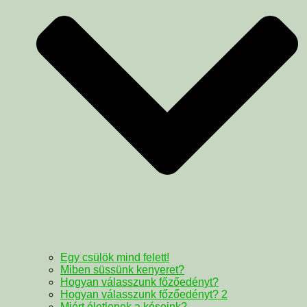
Egy csülök mind felett!
Miben süssünk kenyeret?
Hogyan válasszunk főzőedényt?
Hogyan válasszunk főzőedényt? 2
Miért életlenek a késeink?