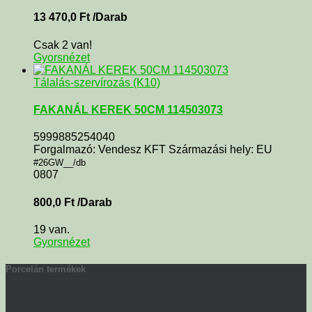
13 470,0
Ft
/Darab
Csak 2 van!
Gyorsnézet
Tálalás-szervírozás (K10)
FAKANÁL KEREK 50CM 114503073
5999885254040
Forgalmazó: Vendesz KFT Származási hely: EU
#26GW__/db
0807
800,0
Ft
/Darab
19 van.
Gyorsnézet
Porcelán termékek