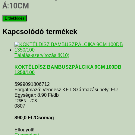
Á:10CM
Kapcsolódó termékek
Tálalás-szervírozás (K10)
KOKTÉLDÍSZ BAMBUSZPÁLCIKA 9CM 100DB
1350/100
5999091806712
Forgalmazó: Vendesz KFT Származási hely: EU
Egységár: 8,90 Ft/db
#26EN__/CS
0807
890,0
Ft
/Csomag
Elfogyott!