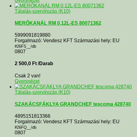
Gyorsnézet
Tálalás-szervírozás (K10)
MERŐKANÁL RM 0,12L-ES 80071362
5999091819880
Forgalmazó: Vendesz KFT Származási hely: EU
#26FS__/db
0807
2 500,0
Ft
/Darab
Csak 2 van!
Gyorsnézet
Tálalás-szervírozás (K10)
SZAKÁCSFÁKLYA GRANDCHEF tescoma 428740
4895151813366
Forgalmazó: Vendesz KFT Származási hely: EU
#26FQ__/db
0807