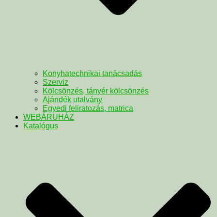
Konyhatechnikai tanácsadás
Szerviz
Kölcsönzés, tányér kölcsönzés
Ajándék utalvány
Egyedi feliratozás, matrica
WEBÁRUHÁZ
Katalógus