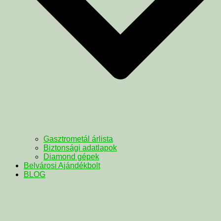
Gasztrometál árlista
Biztonsági adatlapok
Diamond gépek
Belvárosi Ajándékbolt
BLOG